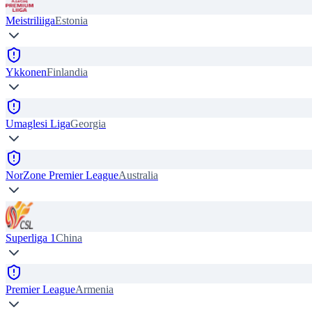
Meistriliiga
Estonia
Ykkonen
Finlandia
Umaglesi Liga
Georgia
NorZone Premier League
Australia
Superliga 1
China
Premier League
Armenia