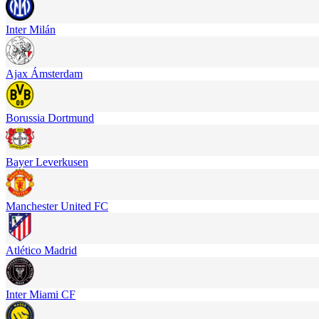
Inter Milán
Ajax Ámsterdam
Borussia Dortmund
Bayer Leverkusen
Manchester United FC
Atlético Madrid
Inter Miami CF