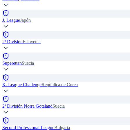
J. League
Japón
2ª División
Eslovenia
Superettan
Suecia
K. League Challenge
República de Corea
2ª División Norra Götaland
Suecia
Second Professional League
Bulgaria