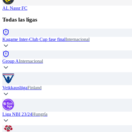
AL Nassr FC
Todas las ligas
Kagame Inter-Club Cup fase final
Internacional
Group A
Internacional
Veikkausliiga
Finland
Liga NBI 23/24
Hungría