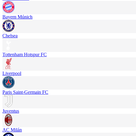
Bayern Múnich
Chelsea
Tottenham Hotspur FC
Liverpool
Paris Saint-Germain FC
Juventus
AC Milán