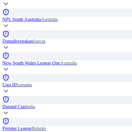
NPL South Australia
Australia
Damallsvenskan
Suecia
New South Wales League One
Australia
Liga II
Rumania
Durand Cup
India
Premier League
Belarús