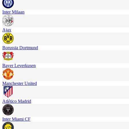
Inter Milaan
Ajax
Borussia Dortmund
Bayer Leverkusen
Manchester United
Atlético Madrid
Inter Miami CF