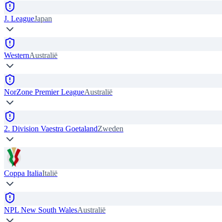
J. League
Japan
Western
Australië
NorZone Premier League
Australië
2. Division Vaestra Goetaland
Zweden
Coppa Italia
Italië
NPL New South Wales
Australië