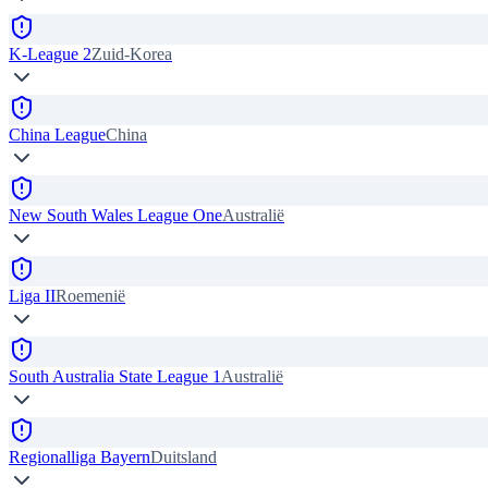
K-League 2
Zuid-Korea
China League
China
New South Wales League One
Australië
Liga II
Roemenië
South Australia State League 1
Australië
Regionalliga Bayern
Duitsland