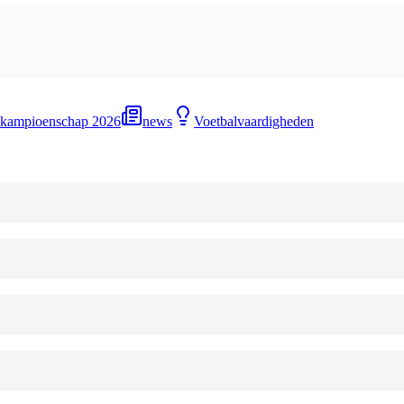
kampioenschap 2026
news
Voetbalvaardigheden