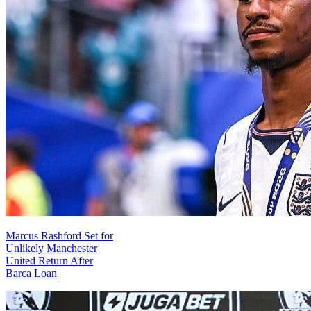
Marcus Rashford Set for
Unlikely Manchester
United Return After
Barca Loan