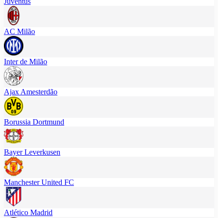
Juventus
AC Milão
Inter de Milão
Ajax Amesterdão
Borussia Dortmund
Bayer Leverkusen
Manchester United FC
Atlético Madrid