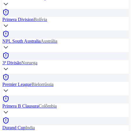
Primera Division
Bolívia
NPL South Australia
Austrália
3ª Divisão
Noruega
Premier League
Bielorrússia
Primera B Clausura
Colômbia
Durand Cup
India