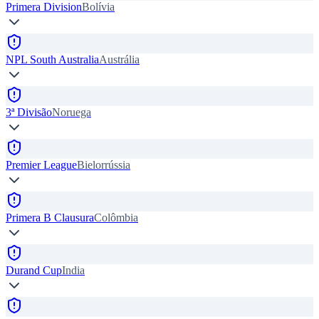
Primera Division
Bolívia
NPL South Australia
Austrália
3ª Divisão
Noruega
Premier League
Bielorrússia
Primera B Clausura
Colômbia
Durand Cup
India