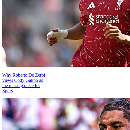
Why Roberto De Zerbi
views Cody Gakpo as
the missing piece for
Spurs