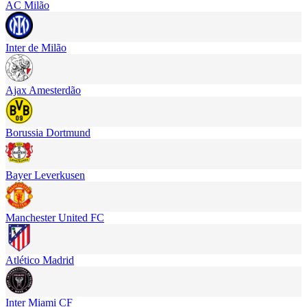
AC Milão
Inter de Milão
Ajax Amesterdão
Borussia Dortmund
Bayer Leverkusen
Manchester United FC
Atlético Madrid
Inter Miami CF