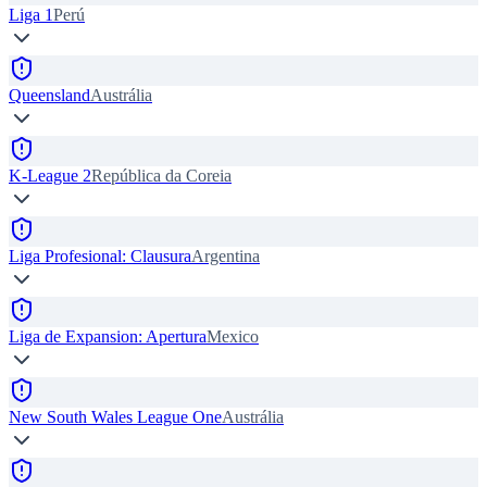
Liga 1
Perú
Queensland
Austrália
K-League 2
República da Coreia
Liga Profesional: Clausura
Argentina
Liga de Expansion: Apertura
Mexico
New South Wales League One
Austrália