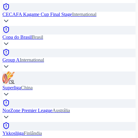
CECAFA Kagame Cup Final Stage
International
Copa do Brasil
Brasil
Group A
International
Superliga
China
NorZone Premier League
Austrália
Ykkosliiga
Finlândia