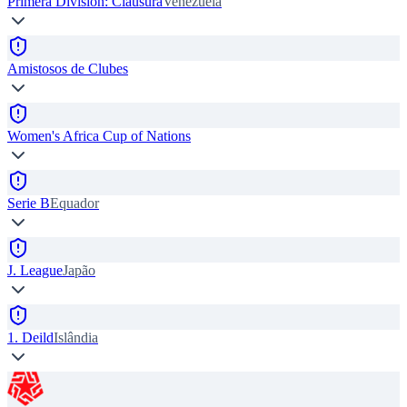
Primera Division: Clausura
Venezuela
Amistosos de Clubes
Women's Africa Cup of Nations
Serie B
Equador
J. League
Japão
1. Deild
Islândia