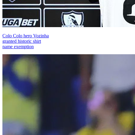
Colo Colo hero Vozinha
granted historic shirt
name exemption