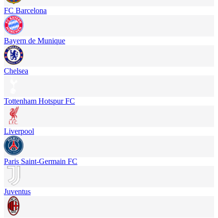
FC Barcelona
Bayern de Munique
Chelsea
Tottenham Hotspur FC
Liverpool
Paris Saint-Germain FC
Juventus