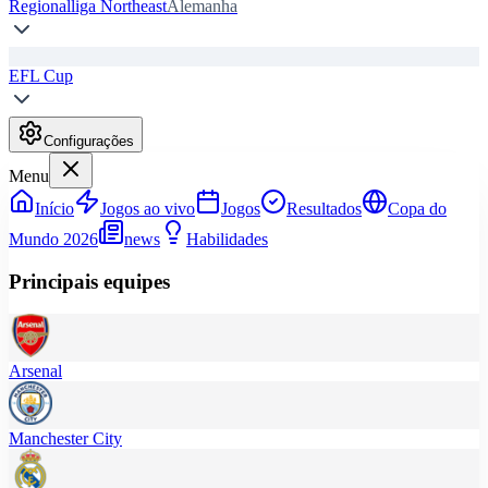
Regionalliga Northeast
Alemanha
EFL Cup
Configurações
Menu
Início
Jogos ao vivo
Jogos
Resultados
Copa do
Mundo 2026
news
Habilidades
Principais equipes
Arsenal
Manchester City