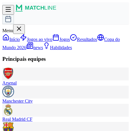
Menu
Início
Jogos ao vivo
Jogos
Resultados
Copa do
Mundo 2026
news
Habilidades
Principais equipes
Arsenal
Manchester City
Real Madrid CF