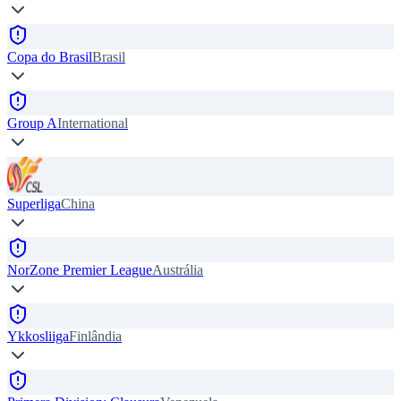
Copa do Brasil
Brasil
Group A
International
Superliga
China
NorZone Premier League
Austrália
Ykkosliiga
Finlândia