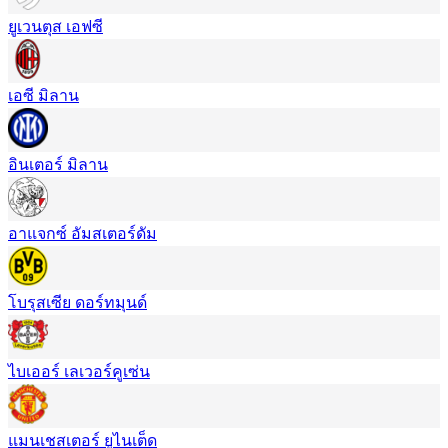
ยูเวนตุส เอฟซี
เอซี มิลาน
อินเตอร์ มิลาน
อาแจกซ์ อัมสเตอร์ดัม
โบรุสเซีย ดอร์ทมุนด์
ไบเออร์ เลเวอร์คูเซ่น
แมนเชสเตอร์ ยูไนเต็ด