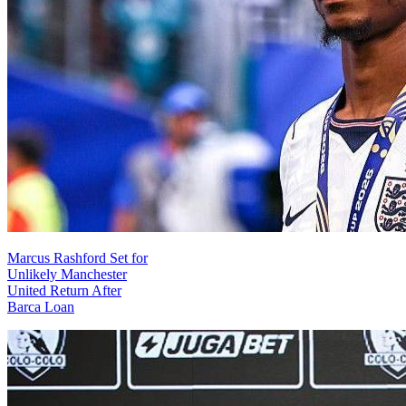
Marcus Rashford Set for
Unlikely Manchester
United Return After
Barca Loan