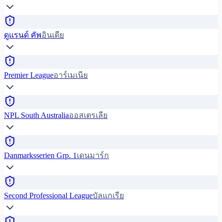
ดูแรนด์ คัพ
อินเดีย
Premier League
อาร์เมเนีย
NPL South Australia
ออสเตรเลีย
Danmarksserien Grp. 1
เดนมาร์ก
Second Professional League
บัลแกเรีย