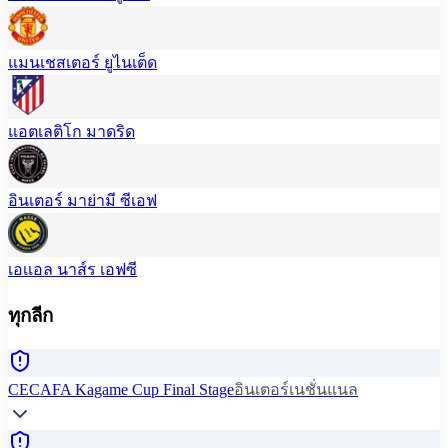
แมนเชสเตอร์ ยูไนเต็ด
แอตเลติโก มาดริด
อินเตอร์ มาย่ามี ซีเอฟ
เอเเอล นาส์ร เอฟซี
ทุกลีก
CECAFA Kagame Cup Final Stage
อินเตอร์เนชั่นแนล