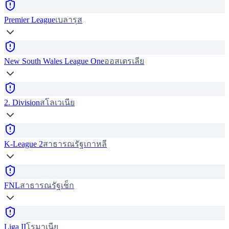
Premier League
เบลารุส
New South Wales League One
ออสเตรเลีย
2. Division
สโลเวเนีย
K-League 2
สาธารณรัฐเกาหลี
FNL
สาธารณรัฐเช็ก
Liga II
โรมาเนีย