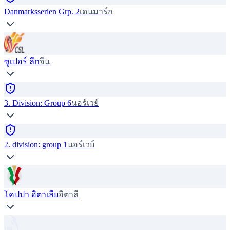
Danmarksserien Grp. 2
เดนมาร์ก
ซูเปอร์ ลีก
จีน
3. Division: Group 6
นอร์เวย์
2. division: group 1
นอร์เวย์
โคปปา อิตาเลีย
อิตาลี