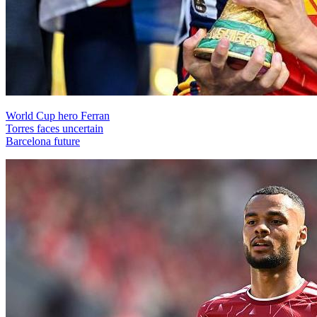
World Cup hero Ferran
Torres faces uncertain
Barcelona future