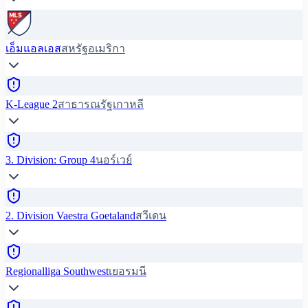
เอ็มแอลเอส
สหรัฐอเมริกา
K-League 2
สาธารณรัฐเกาหลี
3. Division: Group 4
นอร์เวย์
2. Division Vaestra Goetaland
สวีเดน
Regionalliga Southwest
เยอรมนี