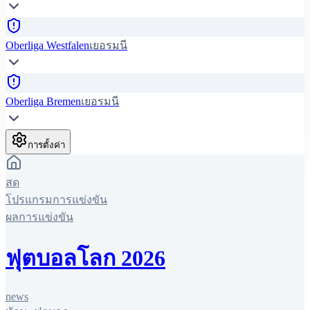
Oberliga Westfalen
เยอรมนี
Oberliga Bremen
เยอรมนี
การตั้งค่า
สด
โปรแกรมการแข่งขัน
ผลการแข่งขัน
ฟุตบอลโลก 2026
news