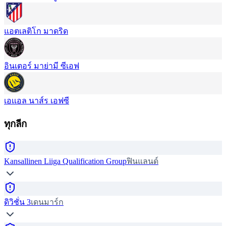
แอตเลติโก มาดริด
อินเตอร์ มาย่ามี ซีเอฟ
เอเเอล นาส์ร เอฟซี
ทุกลีก
Kansallinen Liiga Qualification Group
ฟินแลนด์
ดิวิชั่น 3
เดนมาร์ก