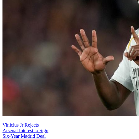
Vinicius Jr Rejects
Arsenal Interest to Sign
Six-Year Madrid Deal