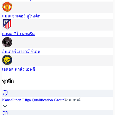
แมนเชสเตอร์ ยูไนเต็ด
แอตเลติโก มาดริด
อินเตอร์ มาย่ามี ซีเอฟ
เอเเอล นาส์ร เอฟซี
ทุกลีก
Kansallinen Liiga Qualification Group
ฟินแลนด์