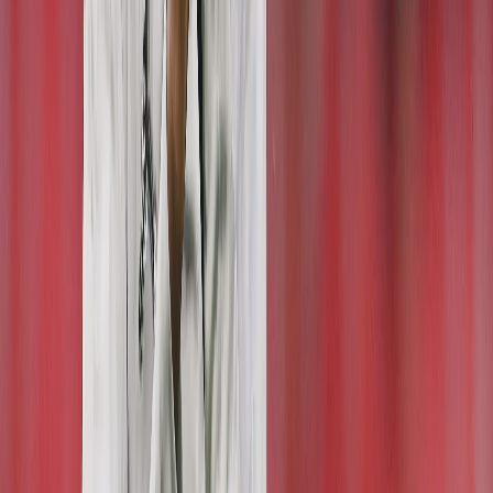
MLS
Hoa Kỳ
NPL South Australia
Úc
Capital Premier League
Úc
South Australia State League 1
Úc
NPL Tasmania
Úc
Queensland
Úc