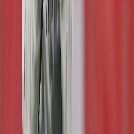
Đọc thêm
PSG Project: Luis Enrique Set For Long-
Term Paris Dynasty
PSG president Nasser Al-Khelaifi has confirmed his total confidence
in Luis Enrique, hinting at a contract extension that could run until
2030.
2 thg 6, 2026
3 phút đọc
Đọc thêm
2 thg 6, 2026
6 phút đọc
Fenerbahce Presidential Race Sparks Bidding War
for Mason Greenwood
Rivals for the Fenerbahce presidency have placed Mason
Greenwood at the heart of their campaigns as the forward prepares
for a move away from Marseille.