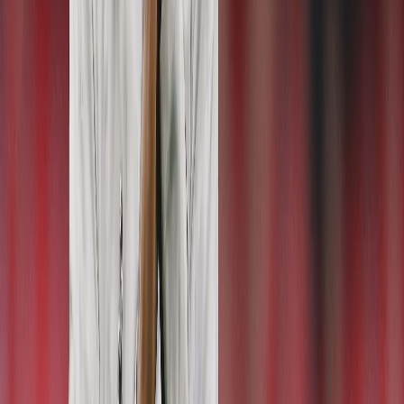
J. League 2
Nhật Bản
J. League 3
Nhật Bản
Division 2, Norra Gotaland 2025
Thụy Điển
NorZone Premier League
Úc
Western
Úc