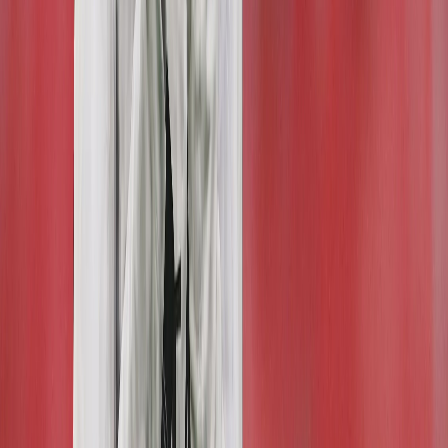
K-League 2
Hàn Quốc
Victoria Premier League
Úc
Northern New South Wales
Úc
New South Wales League One
Úc
3. Division: Group 4
Na Uy
Elitettan
Thụy Điển