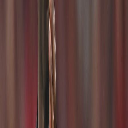
Superettan
Thụy Điển
Coppa Italia
Ý
Cài đặt
Menu
Trang chủ
Trực tiếp
Lịch thi đấu
Kết quả
World
Cup 2026
news
Kỹ thuật bóng đá
Đội bóng hàng đầu
Arsenal FC