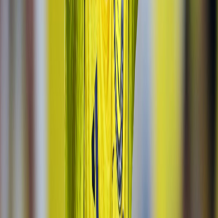
Europa League Qualification
International
Cup
Brazil
Group A
Quốc tế
Giao hữu Câu lạc bộ
Women's Africa Cup of Nations
Super League
Trung Quốc