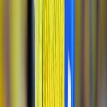
28 thg 7, 2026
7 phút đọc
Đọc thêm
22 thg 5, 2026
6 phút đọc
Cristiano Ronaldo Ends Trophy Drought with
Saudi Pro League Triumph
Cristiano Ronaldo scored twice to lead Al Nassr to a 4-1 victory
over Damac, clinching his first Saudi Pro League title and his eighth
career league crown.
Đọc thêm
22 thg 5, 2026
7 phút đọc
Ronaldo Ends Wait: Al-Nassr Legend Secures First
Saudi Pro League Title
Cristiano Ronaldo finally lifts the Saudi Pro League trophy as Al-
Nassr clinch their first title since 2019 after a dramatic season finale
in Riyadh.