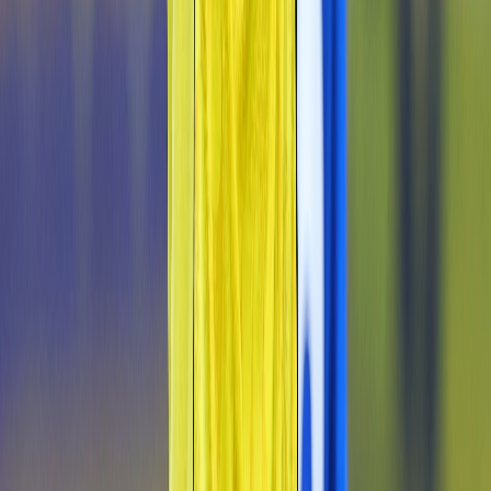
Ronaldo Distraught After Al-Nassr Goalkeeper
Gaffe Delays Title
Cristiano Ronaldo was left in tears on the Al-Nassr bench after a
shocking 98th-minute goalkeeping error handed Al-Hilal a draw and
stalled the title celebrations.
Đọc thêm
Matchline là nền tảng bóng đá cung cấp tỷ số trực tiếp, lịch thi đấu,
kết quả và các thông tin trận đấu quan trọng từ các giải đấu trên
khắp thế giới. Được thiết kế tối ưu về tốc độ và sự đơn giản,
Matchline giúp người hâm mộ luôn kết nối với trận đấu mọi lúc, trên
mọi thiết bị.
©
2026
MATCHLINE
™.
Bản quyền thuộc về MATCHLINE.
Giới thiệu
Liên hệ
Chính sách bảo mật
Điều khoản dịch vụ
Chính sách
Cookie
matchline.net
gmail.com