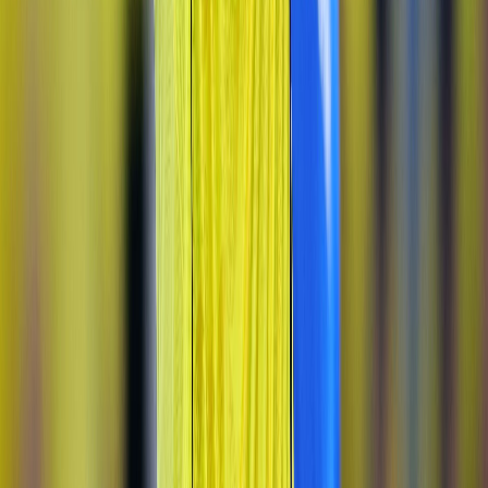
Quay lại tin tức
Giải VĐQG Saudi Arabia
Cristiano Ronaldo To Executive Produce
And Star In New Soccer Drama
Al-Nassr star Cristiano Ronaldo joins forces with director Matthew
Vaughn for "Day 1s," a scripted television series following the high-
stakes world of sports agents.
Đọc thêm
Cristiano Ronaldo To Executive Produce
And Star In New Soccer Drama
Al-Nassr star Cristiano Ronaldo joins forces with director Matthew
Vaughn for "Day 1s," a scripted television series following the high-
stakes world of sports agents.