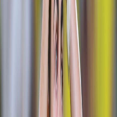
Cup
Brazil
Group A
Quốc tế
Giao hữu Câu lạc bộ
Women's Africa Cup of Nations
Super League
Trung Quốc