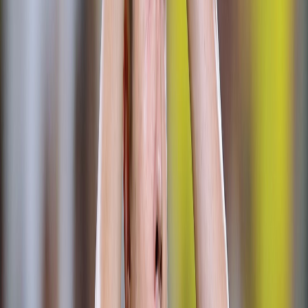
Liga 1
Peru
Primera Division: Kết thúc
Venezuela
J. League
Nhật Bản
Giải Mexico Mở rộng: Mở màn
Mexico
Ykkosliiga
Phần Lan
NPL South Australia
Úc