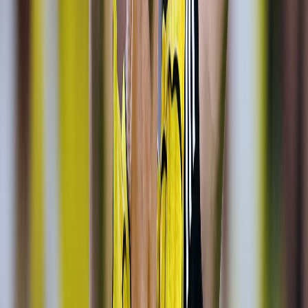
Real Madrid
FC Barcelona
Bayern Munich
Chelsea
Tottenham
Liverpool
Paris St.Germain