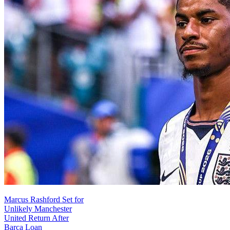
Marcus Rashford Set for
Unlikely Manchester
United Return After
Barca Loan