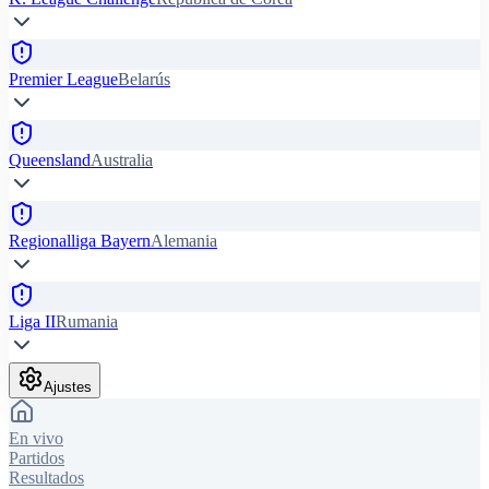
Premier League
Belarús
Queensland
Australia
Regionalliga Bayern
Alemania
Liga II
Rumania
Ajustes
En vivo
Partidos
Resultados