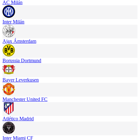
AC Milán
Inter Milán
Ajax Ámsterdam
Borussia Dortmund
Bayer Leverkusen
Manchester United FC
Atlético Madrid
Inter Miami CF