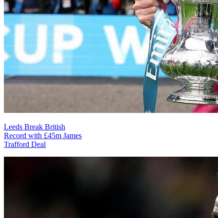
Leeds Break British
Record with £45m James
Trafford Deal