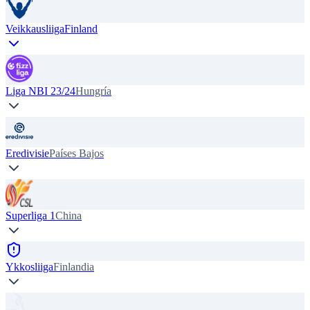
Veikkausliiga
Finland
Liga NBI 23/24
Hungría
Eredivisie
Países Bajos
Superliga 1
China
Ykkosliiga
Finlandia