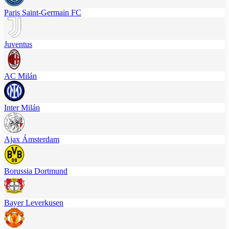
Paris Saint-Germain FC
Juventus
AC Milán
Inter Milán
Ajax Ámsterdam
Borussia Dortmund
Bayer Leverkusen