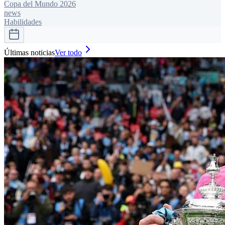
Copa del Mundo 2026
news
Habilidades
Últimas noticias
Ver todo