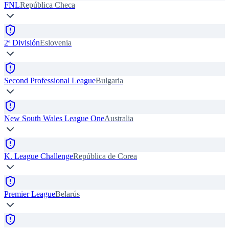
FNL
República Checa
2ª División
Eslovenia
Second Professional League
Bulgaria
New South Wales League One
Australia
K. League Challenge
República de Corea
Premier League
Belarús