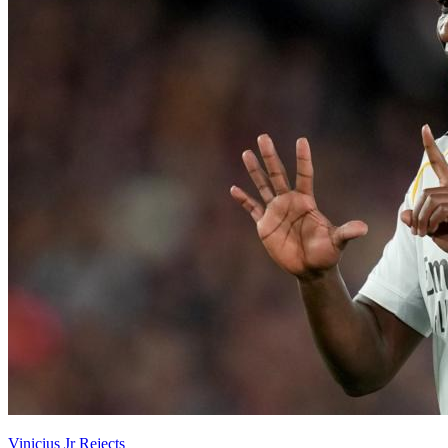
Vinicius Jr Rejects