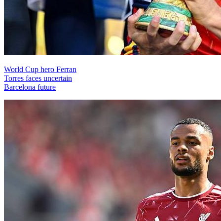
World Cup hero Ferran
Torres faces uncertain
Barcelona future