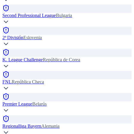
Second Professional League
Bulgaria
2ª División
Eslovenia
K. League Challenge
República de Corea
FNL
República Checa
Premier League
Belarús
Regionalliga Bayern
Alemania