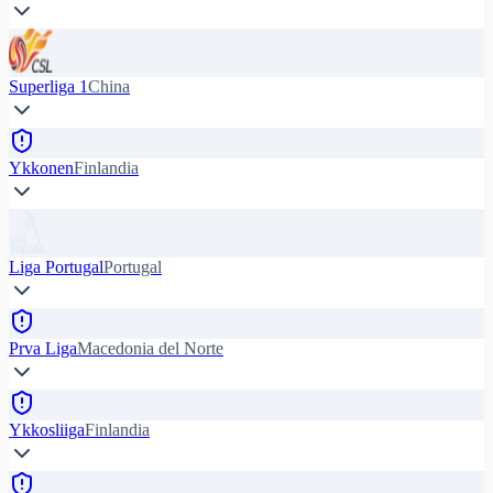
Superliga 1
China
Ykkonen
Finlandia
Liga Portugal
Portugal
Prva Liga
Macedonia del Norte
Ykkosliiga
Finlandia