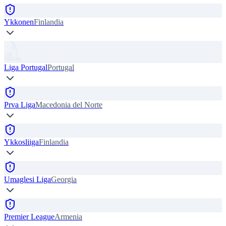
Ykkonen
Finlandia
Liga Portugal
Portugal
Prva Liga
Macedonia del Norte
Ykkosliiga
Finlandia
Umaglesi Liga
Georgia
Premier League
Armenia