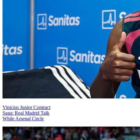
Vinicius Junior Contract
Saga: Real Madrid Talk
While Arsenal Circle