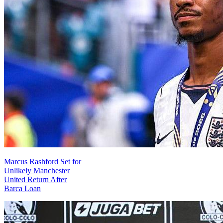
Marcus Rashford Set for
Unlikely Manchester
United Return After
Barca Loan