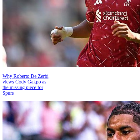
Why Roberto De Zerbi
views Cody Gakpo as
the missing piece for
Spurs