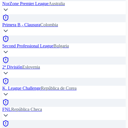
NorZone Premier League
Australia
Primera B - Clausura
Colombia
Second Professional League
Bulgaria
2ª División
Eslovenia
K. League Challenge
República de Corea
FNL
República Checa