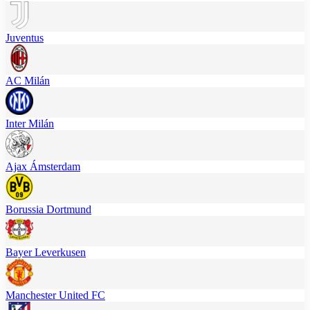
Juventus
AC Milán
Inter Milán
Ajax Ámsterdam
Borussia Dortmund
Bayer Leverkusen
Manchester United FC