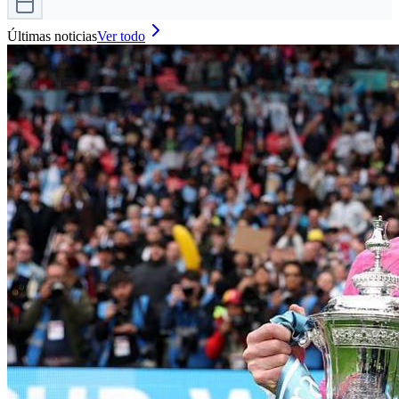
Últimas noticias
Ver todo