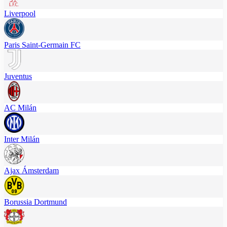
Liverpool
Paris Saint-Germain FC
Juventus
AC Milán
Inter Milán
Ajax Ámsterdam
Borussia Dortmund