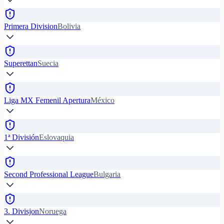
Primera Division
Bolivia
Superettan
Suecia
Liga MX Femenil Apertura
México
1ª División
Eslovaquia
Second Professional League
Bulgaria
3. Divisjon
Noruega