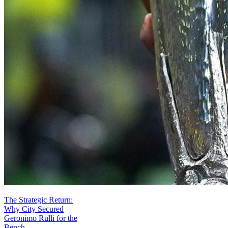
The Strategic Return:
Why City Secured
Geronimo Rulli for the
Bench