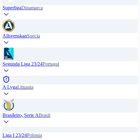
Superliga
Dinamarca
Allsvenskan
Suecia
Segunda Liga 23/24
Portugal
A Lyga
Lituania
Brasileiro, Serie A
Brasil
Liga I 23/24
Polonia