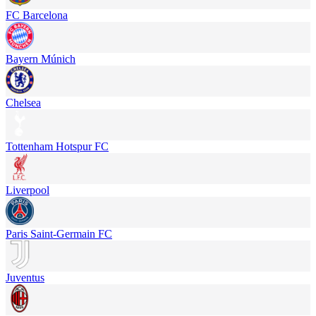
FC Barcelona
Bayern Múnich
Chelsea
Tottenham Hotspur FC
Liverpool
Paris Saint-Germain FC
Juventus