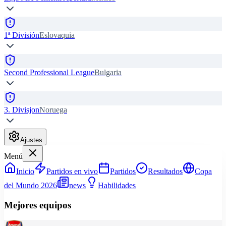
1ª División
Eslovaquia
Second Professional League
Bulgaria
3. Divisjon
Noruega
Ajustes
Menú
Inicio
Partidos en vivo
Partidos
Resultados
Copa
del Mundo 2026
news
Habilidades
Mejores equipos