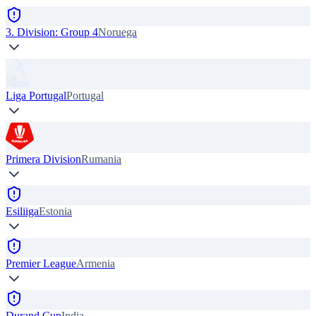
3. Division: Group 4
Noruega
Liga Portugal
Portugal
Primera Division
Rumania
Esiliiga
Estonia
Premier League
Armenia
Durand Cup
India