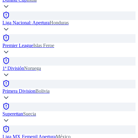
Liga Nacional: Apertura
Honduras
Premier League
Islas Feroe
1ª División
Noruega
Primera Division
Bolivia
Superettan
Suecia
Liga MX Femenil Apertura
México