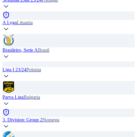
A Lyga
Lituania
Brasileiro, Serie A
Brasil
Liga I 23/24
Polonia
Parva Liga
Bulgaria
3. Division: Group 2
Noruega