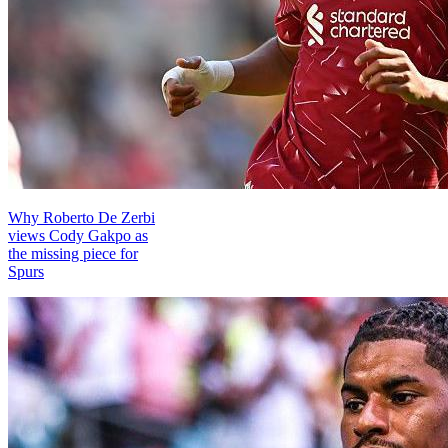
Why Roberto De Zerbi
views Cody Gakpo as
the missing piece for
Spurs