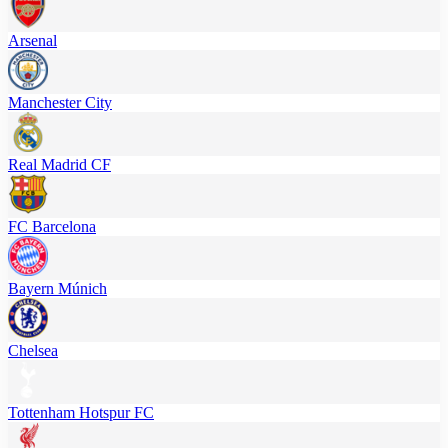
Arsenal
Manchester City
Real Madrid CF
FC Barcelona
Bayern Múnich
Chelsea
Tottenham Hotspur FC