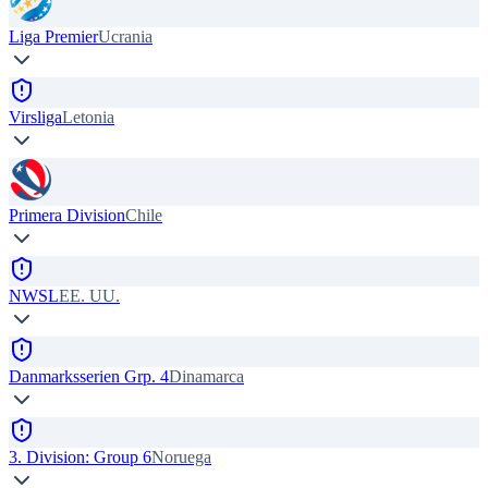
Liga Premier
Ucrania
Virsliga
Letonia
Primera Division
Chile
NWSL
EE. UU.
Danmarksserien Grp. 4
Dinamarca
3. Division: Group 6
Noruega