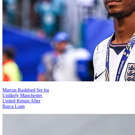
Marcus Rashford Set for
Unlikely Manchester
United Return After
Barca Loan