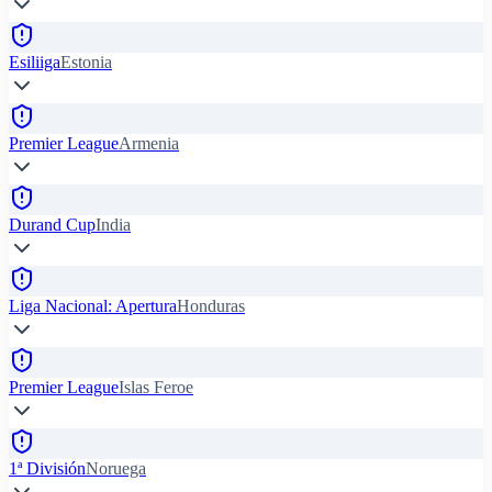
Esiliiga
Estonia
Premier League
Armenia
Durand Cup
India
Liga Nacional: Apertura
Honduras
Premier League
Islas Feroe
1ª División
Noruega