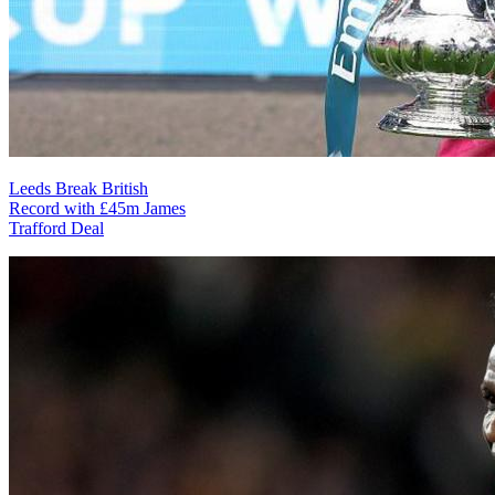
Leeds Break British
Record with £45m James
Trafford Deal