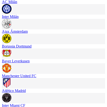
AC Milán
Inter Milán
Ajax Ámsterdam
Borussia Dortmund
Bayer Leverkusen
Manchester United FC
Atlético Madrid
Inter Miami CF