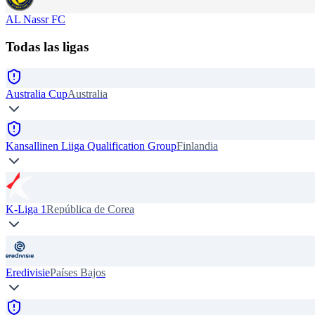
AL Nassr FC
Todas las ligas
Australia Cup
Australia
Kansallinen Liiga Qualification Group
Finlandia
K-Liga 1
República de Corea
Eredivisie
Países Bajos