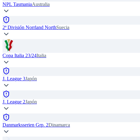
NPL Tasmania
Australia
2ª División Norrland North
Suecia
Copa Italia 23/24
Italia
J. League 3
Japón
J. League 2
Japón
Danmarksserien Grp. 2
Dinamarca