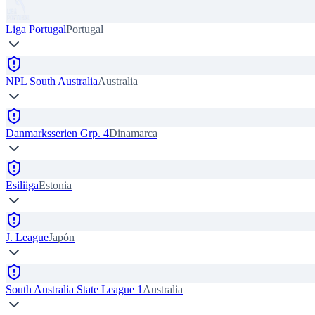
Liga Portugal
Portugal
NPL South Australia
Australia
Danmarksserien Grp. 4
Dinamarca
Esiliiga
Estonia
J. League
Japón
South Australia State League 1
Australia