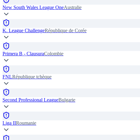
New South Wales League One
Australie
K. League Challenge
République de Corée
Primera B - Clausura
Colombie
FNL
République tchèque
Second Professional League
Bulgarie
Liga II
Roumanie