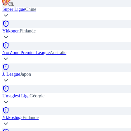
Super Ligue
Chine
Ykkonen
Finlande
NorZone Premier League
Australie
J. League
Japon
Umaglesi Liga
Géorgie
Ykkosliiga
Finlande