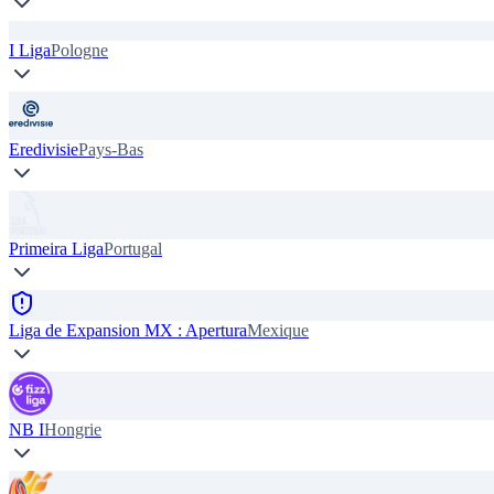
I Liga
Pologne
Eredivisie
Pays-Bas
Primeira Liga
Portugal
Liga de Expansion MX : Apertura
Mexique
NB I
Hongrie