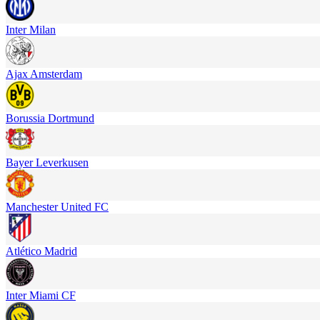
Inter Milan
Ajax Amsterdam
Borussia Dortmund
Bayer Leverkusen
Manchester United FC
Atlético Madrid
Inter Miami CF