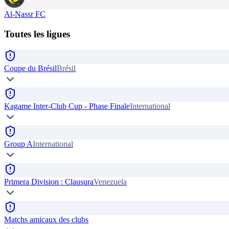
Al-Nassr FC
Toutes les ligues
Coupe du Brésil
Brésil
Kagame Inter-Club Cup - Phase Finale
International
Group A
International
Primera Division : Clausura
Venezuela
Matchs amicaux des clubs