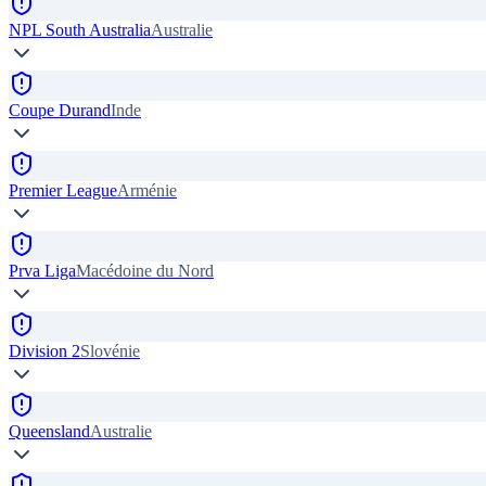
NPL South Australia
Australie
Coupe Durand
Inde
Premier League
Arménie
Prva Liga
Macédoine du Nord
Division 2
Slovénie
Queensland
Australie