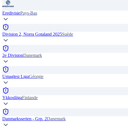
Eredivisie
Pays-Bas
Division 2, Norra Gotaland 2025
Suède
2e Division
Danemark
Umaglesi Liga
Géorgie
Ykkosliiga
Finlande
Danmarksserien - Grp. 2
Danemark