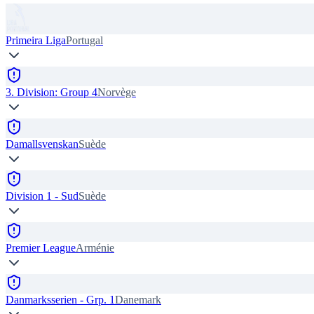
Primeira Liga
Portugal
3. Division: Group 4
Norvège
Damallsvenskan
Suède
Division 1 - Sud
Suède
Premier League
Arménie
Danmarksserien - Grp. 1
Danemark