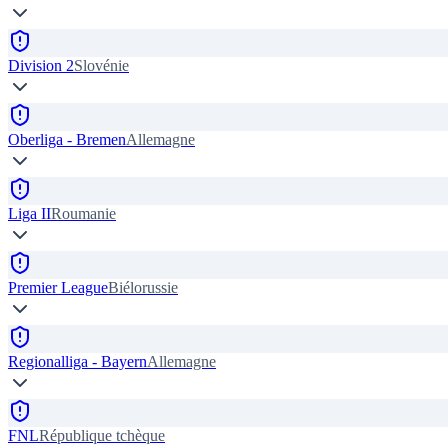
Division 2
Slovénie
Oberliga - Bremen
Allemagne
Liga II
Roumanie
Premier League
Biélorussie
Regionalliga - Bayern
Allemagne
FNL
République tchèque