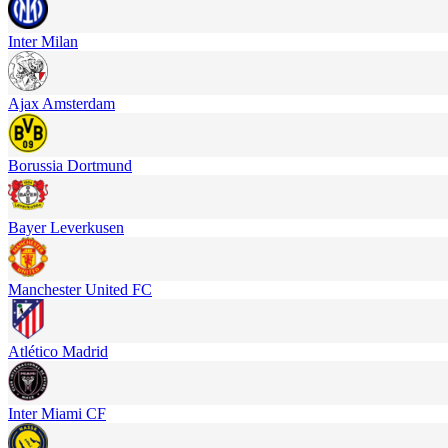
Inter Milan
Ajax Amsterdam
Borussia Dortmund
Bayer Leverkusen
Manchester United FC
Atlético Madrid
Inter Miami CF