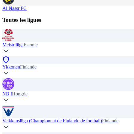
Al-Nassr FC
Toutes les ligues
Meistriliiga
Estonie
Ykkonen
Finlande
NB I
Hongrie
Veikkausliiga (Championnat de Finlande de football)
Finlande