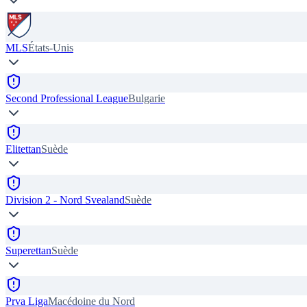
MLS
États-Unis
Second Professional League
Bulgarie
Elitettan
Suède
Division 2 - Nord Svealand
Suède
Superettan
Suède
Prva Liga
Macédoine du Nord