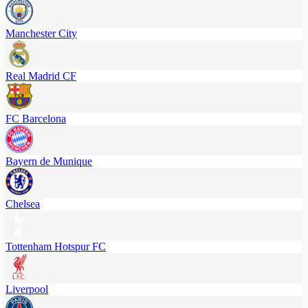
Manchester City
Real Madrid CF
FC Barcelona
Bayern de Munique
Chelsea
Tottenham Hotspur FC
Liverpool