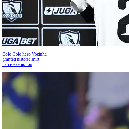
Colo Colo hero Vozinha
granted historic shirt
name exemption