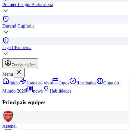
Premier League
Bielorrússia
Durand Cup
India
Liga II
Romênia
Configurações
Menu
Início
Jogos ao vivo
Jogos
Resultados
Copa do
Mundo 2026
news
Habilidades
Principais equipes
Arsenal