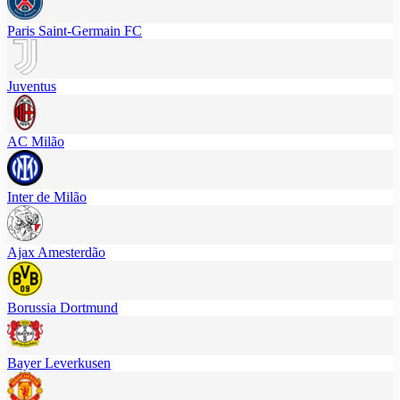
Paris Saint-Germain FC
Juventus
AC Milão
Inter de Milão
Ajax Amesterdão
Borussia Dortmund
Bayer Leverkusen