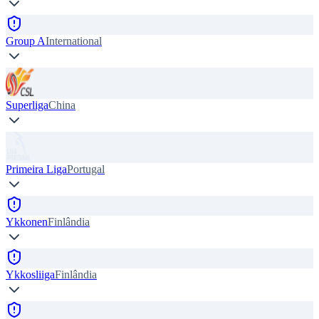
Group A
International
Superliga
China
Primeira Liga
Portugal
Ykkonen
Finlândia
Ykkosliiga
Finlândia