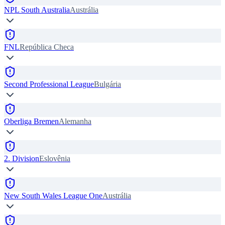
NPL South Australia
Austrália
FNL
República Checa
Second Professional League
Bulgária
Oberliga Bremen
Alemanha
2. Division
Eslovênia
New South Wales League One
Austrália