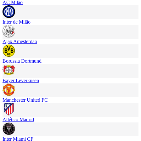
AC Milão
Inter de Milão
Ajax Amesterdão
Borussia Dortmund
Bayer Leverkusen
Manchester United FC
Atlético Madrid
Inter Miami CF