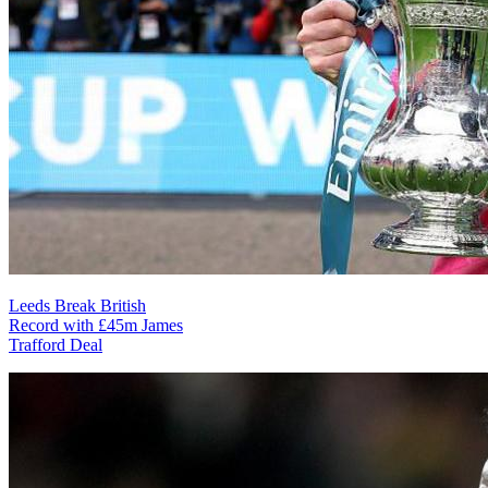
Leeds Break British
Record with £45m James
Trafford Deal