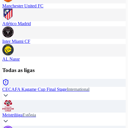
Manchester United FC
Atlético Madrid
Inter Miami CF
AL Nassr
Todas as ligas
CECAFA Kagame Cup Final Stage
International
Meistriliiga
Estônia