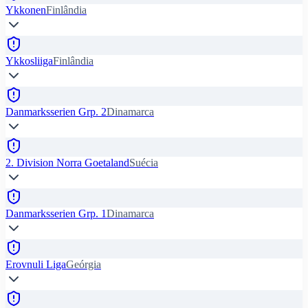
Ykkonen
Finlândia
Ykkosliiga
Finlândia
Danmarksserien Grp. 2
Dinamarca
2. Division Norra Goetaland
Suécia
Danmarksserien Grp. 1
Dinamarca
Erovnuli Liga
Geórgia