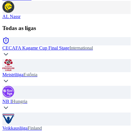
AL Nassr
Todas as ligas
CECAFA Kagame Cup Final Stage
International
Meistriliiga
Estônia
NB I
Hungria
Veikkausliiga
Finland