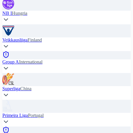
NB I
Hungria
Veikkausliiga
Finland
Group A
International
Superliga
China
Primeira Liga
Portugal