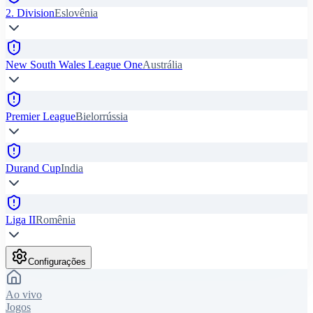
2. Division
Eslovênia
New South Wales League One
Austrália
Premier League
Bielorrússia
Durand Cup
India
Liga II
Romênia
Configurações
Ao vivo
Jogos