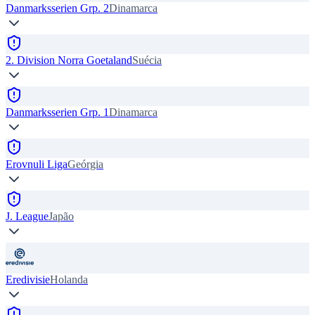
Danmarksserien Grp. 2
Dinamarca
2. Division Norra Goetaland
Suécia
Danmarksserien Grp. 1
Dinamarca
Erovnuli Liga
Geórgia
J. League
Japão
Eredivisie
Holanda