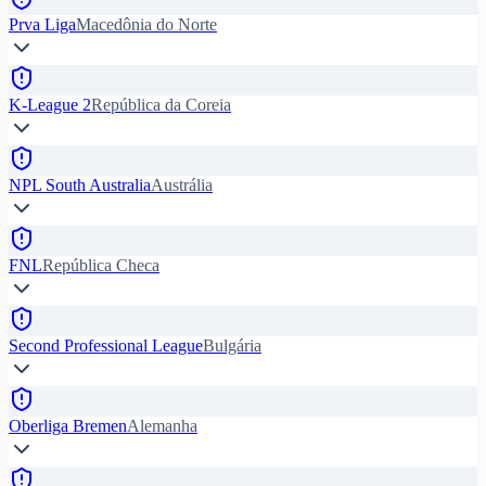
Prva Liga
Macedônia do Norte
K-League 2
República da Coreia
NPL South Australia
Austrália
FNL
República Checa
Second Professional League
Bulgária
Oberliga Bremen
Alemanha