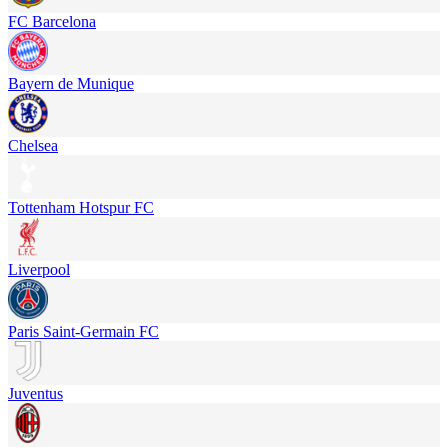
FC Barcelona
Bayern de Munique
Chelsea
Tottenham Hotspur FC
Liverpool
Paris Saint-Germain FC
Juventus