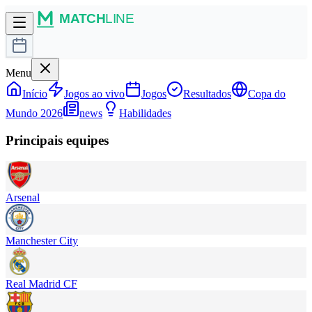
Menu
Início
Jogos ao vivo
Jogos
Resultados
Copa do
Mundo 2026
news
Habilidades
Principais equipes
Arsenal
Manchester City
Real Madrid CF