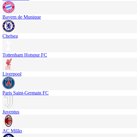
Bayern de Munique
Chelsea
Tottenham Hotspur FC
Liverpool
Paris Saint-Germain FC
Juventus
AC Milão