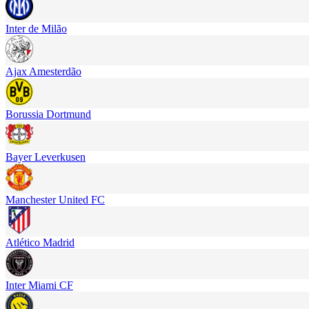
Inter de Milão
Ajax Amesterdão
Borussia Dortmund
Bayer Leverkusen
Manchester United FC
Atlético Madrid
Inter Miami CF