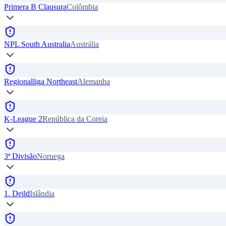
Primera B Clausura
Colômbia
NPL South Australia
Austrália
Regionalliga Northeast
Alemanha
K-League 2
República da Coreia
3ª Divisão
Noruega
1. Deild
Islândia