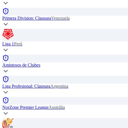
Primera Division: Clausura
Venezuela
Liga 1
Perú
Amistosos de Clubes
Liga Profesional: Clausura
Argentina
NorZone Premier League
Austrália