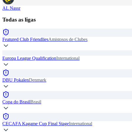
AL Nassr
Todas as ligas
Featured Club Friendlies
Amistosos de Clubes
Europa League Qualification
International
DBU Pokalen
Denmark
Copa do Brasil
Brasil
CECAFA Kagame Cup Final Stage
International