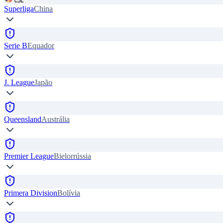
Superliga
China
Serie B
Equador
J. League
Japão
Queensland
Austrália
Premier League
Bielorrússia
Primera Division
Bolívia