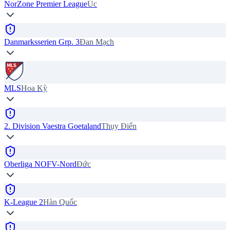
NorZone Premier League
Úc
Danmarksserien Grp. 3
Đan Mạch
MLS
Hoa Kỳ
2. Division Vaestra Goetaland
Thụy Điển
Oberliga NOFV-Nord
Đức
K-League 2
Hàn Quốc