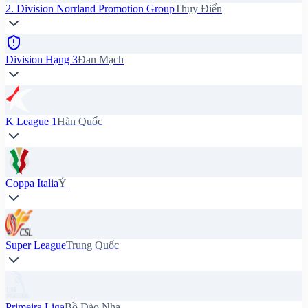
2. Division Norrland Promotion Group
Thụy Điển
Division Hạng 3
Đan Mạch
K League 1
Hàn Quốc
Coppa Italia
Ý
Super League
Trung Quốc
Primeira Liga
Bồ Đào Nha