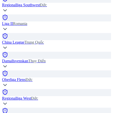
Regionalliga Southwest
Đức
Liga II
Romania
China League
Trung Quốc
Damallsvenskan
Thụy Điển
Oberliga Flens
Đức
Regionalliga West
Đức