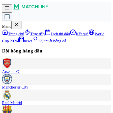
Menu
Trang chủ
Trực tiếp
Lịch thi đấu
Kết quả
World
Cup 2026
news
Kỹ thuật bóng đá
Đội bóng hàng đầu
Arsenal FC
Manchester City
Real Madrid