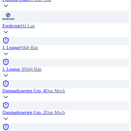
Eredivisie
Hà Lan
J. League
Nhật Bản
J. League 3
Nhật Bản
Danmarksserien Grp. 4
Đan Mạch
Danmarksserien Grp. 2
Đan Mạch