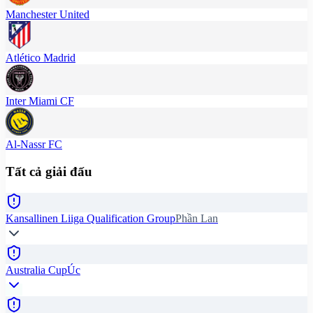
Manchester United
Atlético Madrid
Inter Miami CF
Al-Nassr FC
Tất cả giải đấu
Kansallinen Liiga Qualification Group
Phần Lan
Australia Cup
Úc