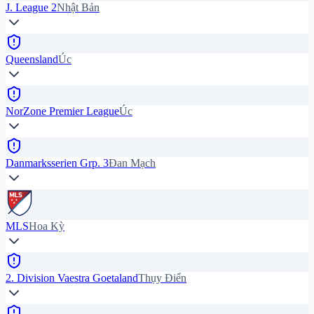
J. League 2
Nhật Bản
Queensland
Úc
NorZone Premier League
Úc
Danmarksserien Grp. 3
Đan Mạch
MLS
Hoa Kỳ
2. Division Vaestra Goetaland
Thụy Điển