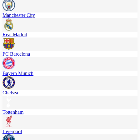
Manchester City
Real Madrid
FC Barcelona
Bayern Munich
Chelsea
Tottenham
Liverpool