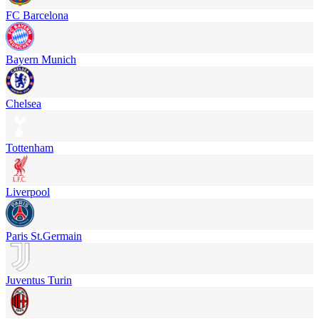
FC Barcelona
Bayern Munich
Chelsea
Tottenham
Liverpool
Paris St.Germain
Juventus Turin