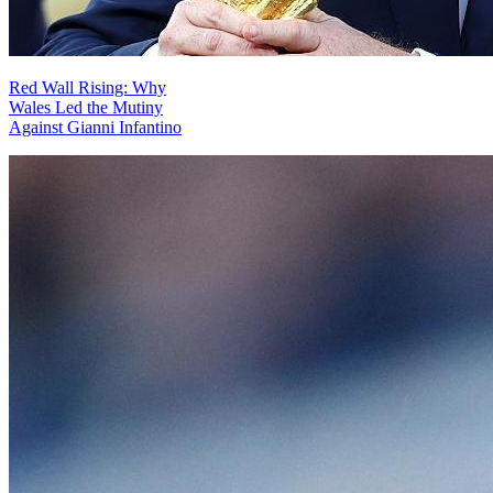
Red Wall Rising: Why
Wales Led the Mutiny
Against Gianni Infantino