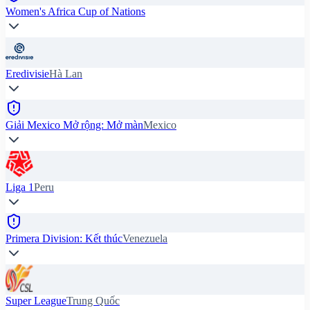
Women's Africa Cup of Nations
Eredivisie
Hà Lan
Giải Mexico Mở rộng: Mở màn
Mexico
Liga 1
Peru
Primera Division: Kết thúc
Venezuela
Super League
Trung Quốc