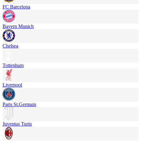
FC Barcelona
Bayern Munich
Chelsea
Tottenham
Liverpool
Paris St.Germain
Juventus Turin