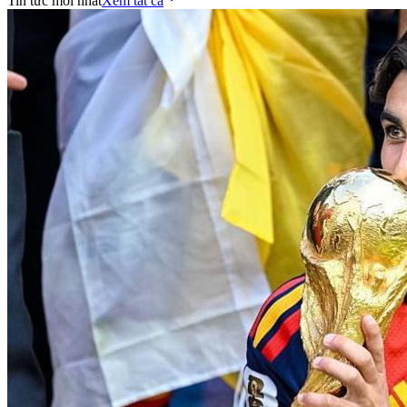
Tin tức mới nhất
Xem tất cả