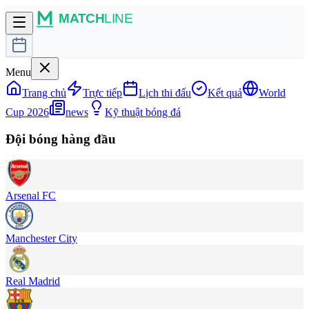
Menu
Trang chủ
Trực tiếp
Lịch thi đấu
Kết quả
World
Cup 2026
news
Kỹ thuật bóng đá
Đội bóng hàng đầu
Arsenal FC
Manchester City
Real Madrid