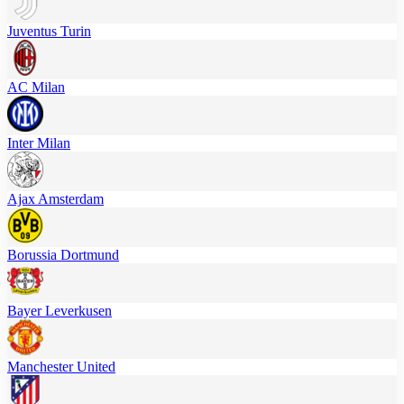
Juventus Turin
AC Milan
Inter Milan
Ajax Amsterdam
Borussia Dortmund
Bayer Leverkusen
Manchester United