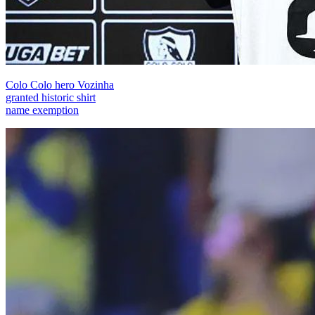
Colo Colo hero Vozinha
granted historic shirt
name exemption