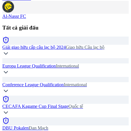
Al-Nassr FC
Tất cả giải đấu
Giải giao hữu cấp câu lạc bộ 2024
Giao hữu Câu lạc bộ
Europa League Qualification
International
Conference League Qualification
International
CECAFA Kagame Cup Final Stage
Quốc tế
DBU Pokalen
Đan Mạch