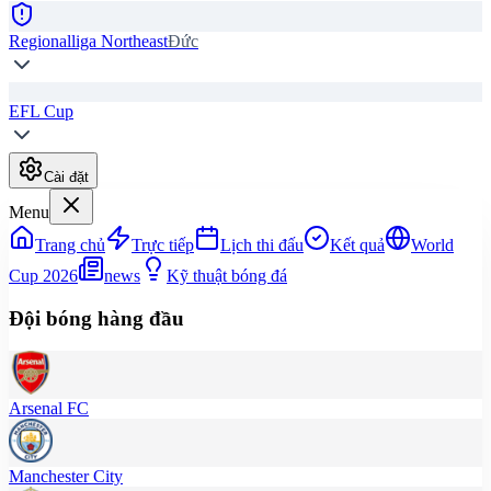
Regionalliga Northeast
Đức
EFL Cup
Cài đặt
Menu
Trang chủ
Trực tiếp
Lịch thi đấu
Kết quả
World
Cup 2026
news
Kỹ thuật bóng đá
Đội bóng hàng đầu
Arsenal FC
Manchester City