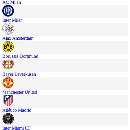
AC Milan
Inter Milan
Ajax Amsterdam
Borussia Dortmund
Bayer Leverkusen
Manchester United
Atlético Madrid
Inter Miami CF