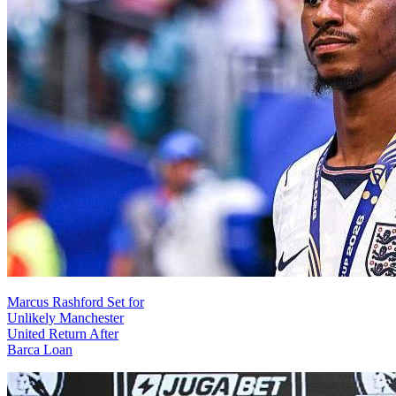
Marcus Rashford Set for
Unlikely Manchester
United Return After
Barca Loan