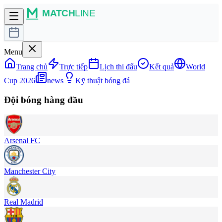
Menu
Trang chủ
Trực tiếp
Lịch thi đấu
Kết quả
World
Cup 2026
news
Kỹ thuật bóng đá
Đội bóng hàng đầu
Arsenal FC
Manchester City
Real Madrid