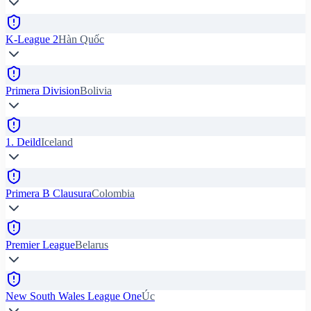
K-League 2
Hàn Quốc
Primera Division
Bolivia
1. Deild
Iceland
Primera B Clausura
Colombia
Premier League
Belarus
New South Wales League One
Úc