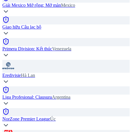
Giải Mexico Mở rộng: Mở màn
Mexico
Giao hữu Câu lạc bộ
Primera Division: Kết thúc
Venezuela
Eredivisie
Hà Lan
Liga Profesional: Clausura
Argentina
NorZone Premier League
Úc