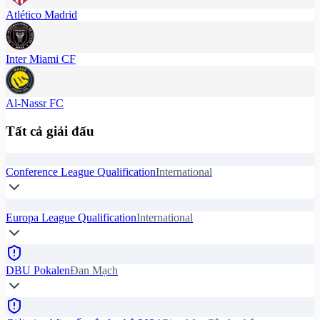
Atlético Madrid
Inter Miami CF
Al-Nassr FC
Tất cả giải đấu
Conference League Qualification
International
Europa League Qualification
International
DBU Pokalen
Đan Mạch