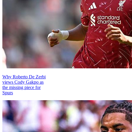
Why Roberto De Zerbi
views Cody Gakpo as
the missing piece for
Spurs