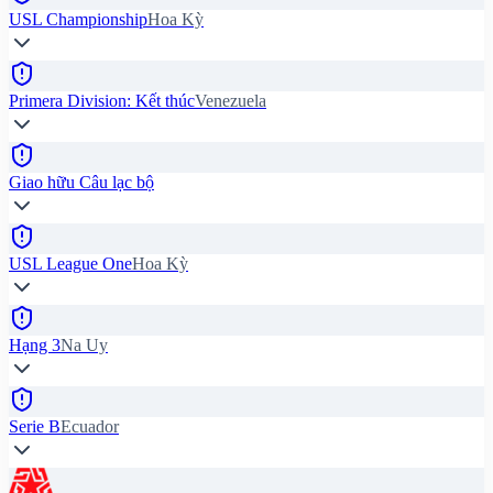
USL Championship
Hoa Kỳ
Primera Division: Kết thúc
Venezuela
Giao hữu Câu lạc bộ
USL League One
Hoa Kỳ
Hạng 3
Na Uy
Serie B
Ecuador