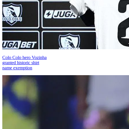
Colo Colo hero Vozinha
granted historic shirt
name exemption