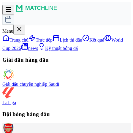
Menu
Trang chủ
Trực tiếp
Lịch thi đấu
Kết quả
World
Cup 2026
news
Kỹ thuật bóng đá
Giải đấu hàng đầu
Giải đấu chuyên nghiệp Saudi
LaLiga
Đội bóng hàng đầu