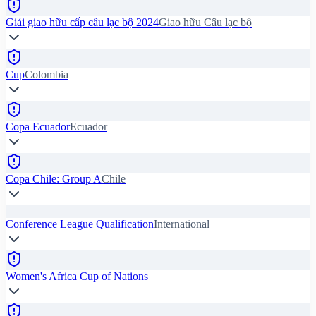
Giải giao hữu cấp câu lạc bộ 2024
Giao hữu Câu lạc bộ
Cup
Colombia
Copa Ecuador
Ecuador
Copa Chile: Group A
Chile
Conference League Qualification
International
Women's Africa Cup of Nations