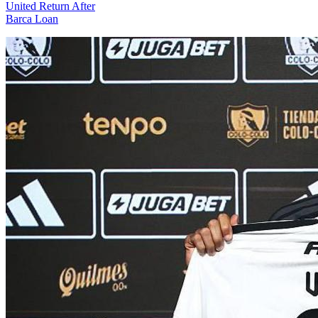
United Return After
Barca Loan