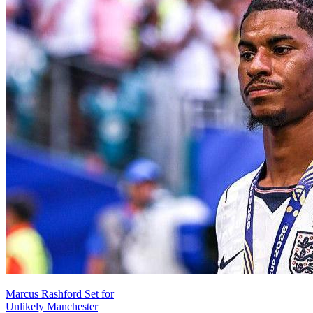
Marcus Rashford Set for
Unlikely Manchester