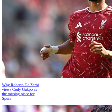
Why Roberto De Zerbi
views Cody Gakpo as
the missing piece for
Spurs