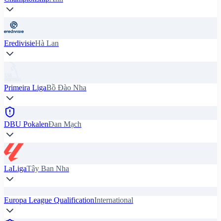
Eredivisie
Hà Lan
Primeira Liga
Bồ Đào Nha
DBU Pokalen
Đan Mạch
LaLiga
Tây Ban Nha
Europa League Qualification
International