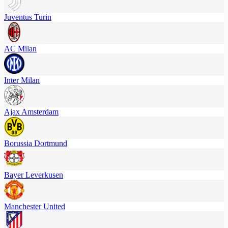
Juventus Turin
AC Milan
Inter Milan
Ajax Amsterdam
Borussia Dortmund
Bayer Leverkusen
Manchester United