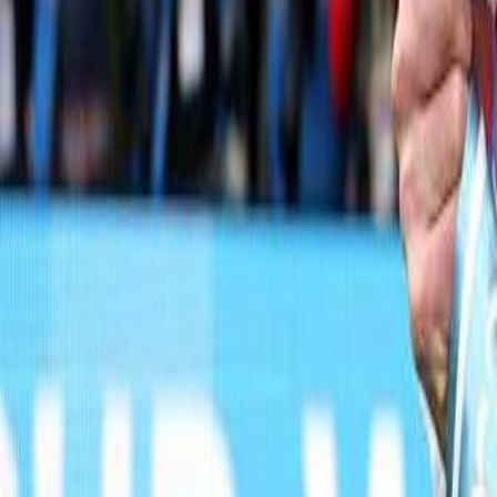
South Australia State League 1
Úc
NPL Tasmania
Úc
Queensland
Úc
Victoria Premier League
Úc
Western
Úc
Primera B Clausura
Colombia