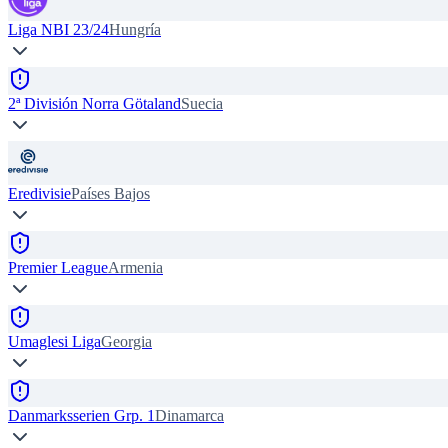
Liga NBI 23/24
Hungría
2ª División Norra Götaland
Suecia
Eredivisie
Países Bajos
Premier League
Armenia
Umaglesi Liga
Georgia
Danmarksserien Grp. 1
Dinamarca