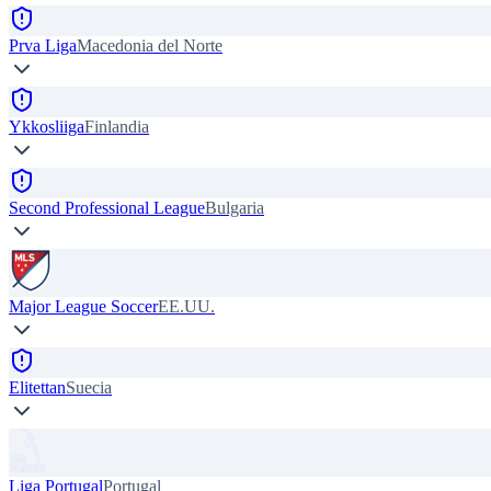
Prva Liga
Macedonia del Norte
Ykkosliiga
Finlandia
Second Professional League
Bulgaria
Major League Soccer
EE.UU.
Elitettan
Suecia
Liga Portugal
Portugal