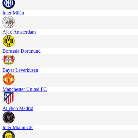
Inter Milán
Ajax Ámsterdam
Borussia Dortmund
Bayer Leverkusen
Manchester United FC
Atlético Madrid
Inter Miami CF