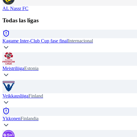
AL Nassr FC
Todas las ligas
Kagame Inter-Club Cup fase final
Internacional
Meistriliiga
Estonia
Veikkausliiga
Finland
Ykkonen
Finlandia