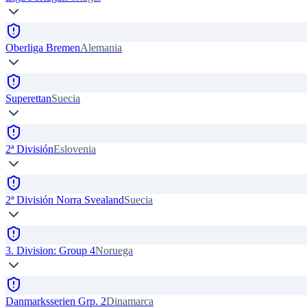
Oberliga Bremen
Alemania
Superettan
Suecia
2ª División
Eslovenia
2ª División Norra Svealand
Suecia
3. Division: Group 4
Noruega
Danmarksserien Grp. 2
Dinamarca