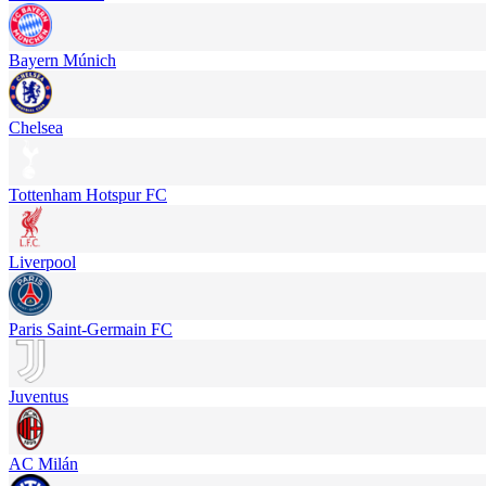
Bayern Múnich
Chelsea
Tottenham Hotspur FC
Liverpool
Paris Saint-Germain FC
Juventus
AC Milán