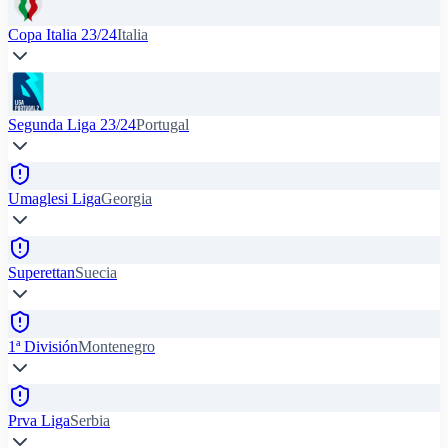
Copa Italia 23/24
Italia
Segunda Liga 23/24
Portugal
Umaglesi Liga
Georgia
Superettan
Suecia
1ª División
Montenegro
Prva Liga
Serbia