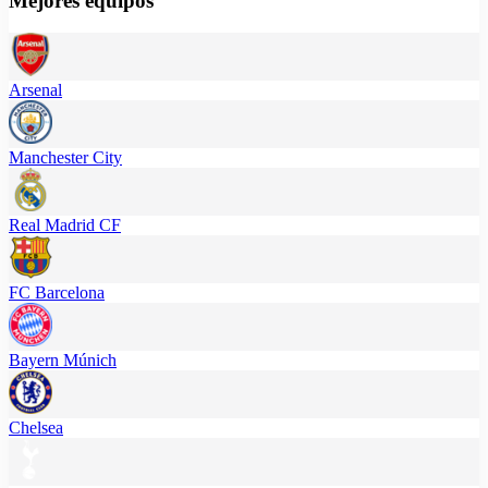
Mejores equipos
Arsenal
Manchester City
Real Madrid CF
FC Barcelona
Bayern Múnich
Chelsea