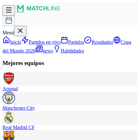
Menú
Inicio
Partidos en vivo
Partidos
Resultados
Copa
del Mundo 2026
news
Habilidades
Mejores equipos
Arsenal
Manchester City
Real Madrid CF