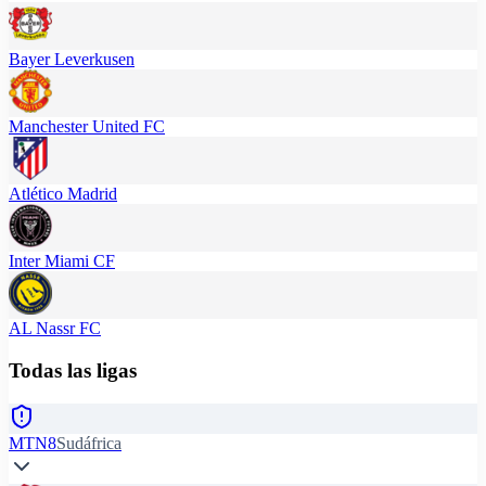
Bayer Leverkusen
Manchester United FC
Atlético Madrid
Inter Miami CF
AL Nassr FC
Todas las ligas
MTN8
Sudáfrica