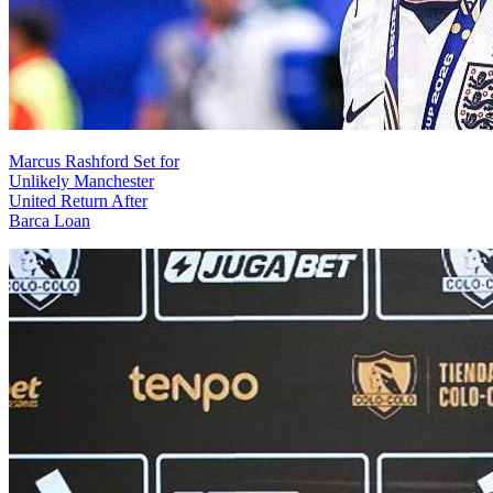
Marcus Rashford Set for
Unlikely Manchester
United Return After
Barca Loan