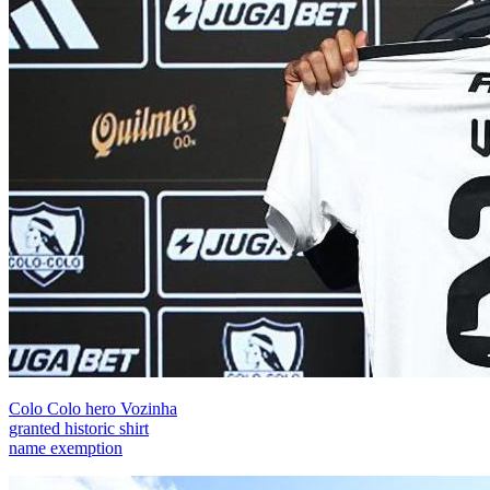
Colo Colo hero Vozinha
granted historic shirt
name exemption