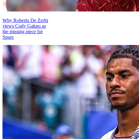
Why Roberto De Zerbi
views Cody Gakpo as
the missing piece for
Spurs