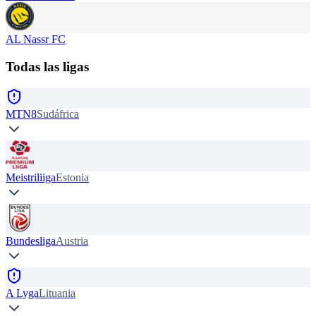
AL Nassr FC
Todas las ligas
MTN8
Sudáfrica
Meistriliiga
Estonia
Bundesliga
Austria
A Lyga
Lituania