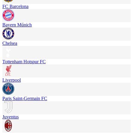
FC Barcelona
Bayern Múnich
Chelsea
Tottenham Hotspur FC
Liverpool
Paris Saint-Germain FC
Juventus