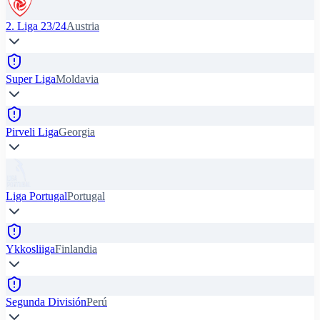
2. Liga 23/24
Austria
Super Liga
Moldavia
Pirveli Liga
Georgia
Liga Portugal
Portugal
Ykkosliiga
Finlandia
Segunda División
Perú