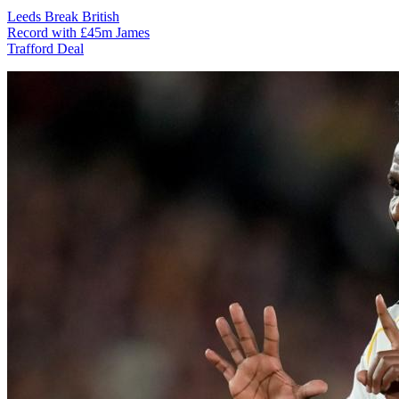
Leeds Break British
Record with £45m James
Trafford Deal