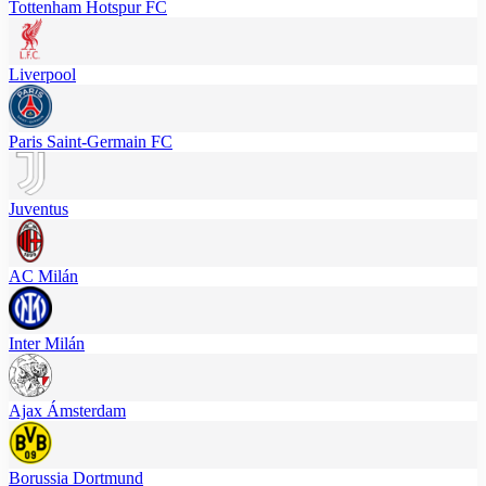
Tottenham Hotspur FC
Liverpool
Paris Saint-Germain FC
Juventus
AC Milán
Inter Milán
Ajax Ámsterdam
Borussia Dortmund