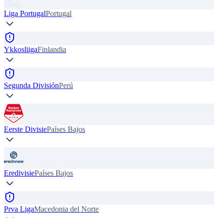
Liga Portugal
Portugal
Ykkosliiga
Finlandia
Segunda División
Perú
Eerste Divisie
Países Bajos
Eredivisie
Países Bajos
Prva Liga
Macedonia del Norte