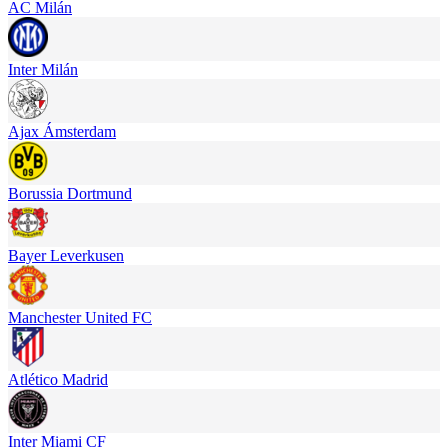
AC Milán
Inter Milán
Ajax Ámsterdam
Borussia Dortmund
Bayer Leverkusen
Manchester United FC
Atlético Madrid
Inter Miami CF