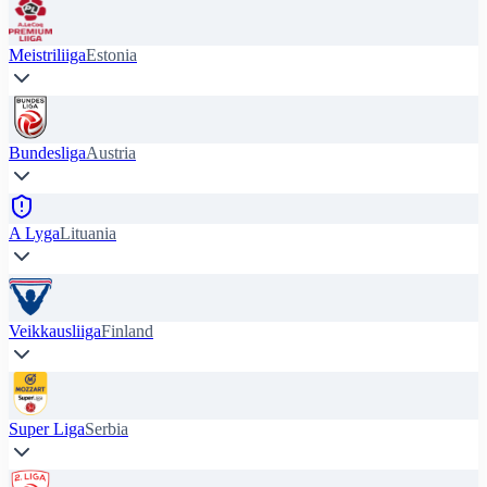
Meistriliiga
Estonia
Bundesliga
Austria
A Lyga
Lituania
Veikkausliiga
Finland
Super Liga
Serbia