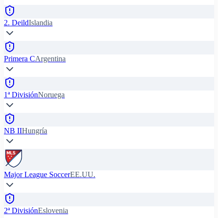
2. Deild
Islandia
Primera C
Argentina
1ª División
Noruega
NB II
Hungría
Major League Soccer
EE.UU.
2ª División
Eslovenia