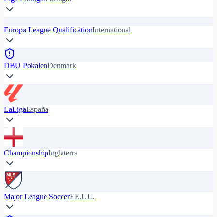
Europa League Qualification
International
DBU Pokalen
Denmark
LaLiga
España
Championship
Inglaterra
Major League Soccer
EE.UU.