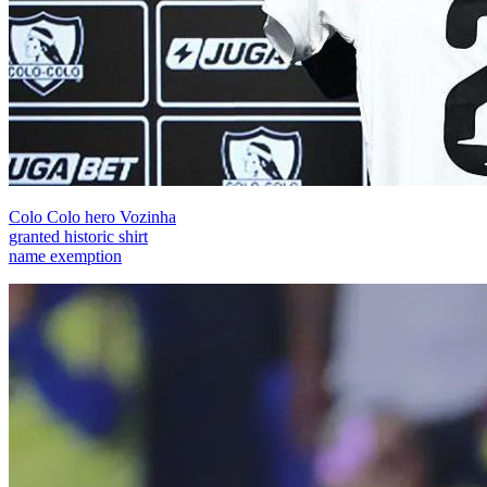
Colo Colo hero Vozinha
granted historic shirt
name exemption