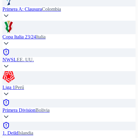
Primera A: Clausura
Colombia
Copa Italia 23/24
Italia
NWSL
EE. UU.
Liga 1
Perú
Primera Division
Bolivia
1. Deild
Islandia