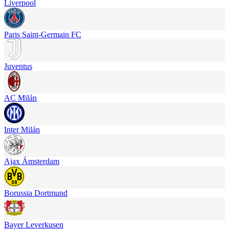
Liverpool
Paris Saint-Germain FC
Juventus
AC Milán
Inter Milán
Ajax Ámsterdam
Borussia Dortmund
Bayer Leverkusen