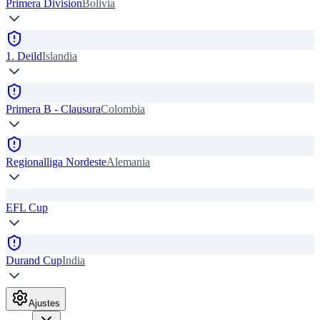
Primera Division
Bolivia
1. Deild
Islandia
Primera B - Clausura
Colombia
Regionalliga Nordeste
Alemania
EFL Cup
Durand Cup
India
Ajustes