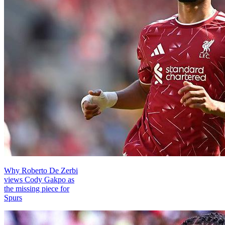
Why Roberto De Zerbi
views Cody Gakpo as
the missing piece for
Spurs