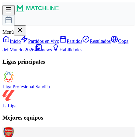
Menú
Inicio
Partidos en vivo
Partidos
Resultados
Copa
del Mundo 2026
news
Habilidades
Ligas principales
Liga Profesional Saudita
LaLiga
Mejores equipos