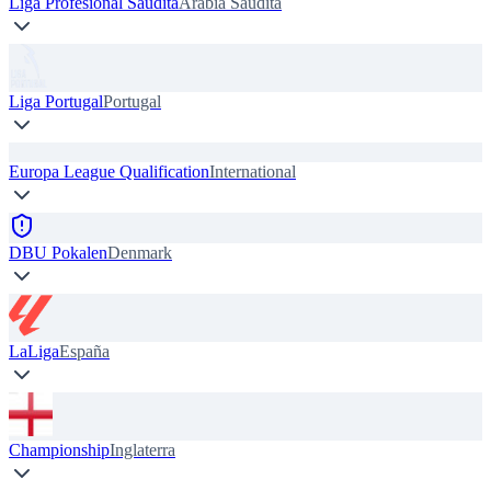
Liga Profesional Saudita
Arabia Saudita
Liga Portugal
Portugal
Europa League Qualification
International
DBU Pokalen
Denmark
LaLiga
España
Championship
Inglaterra