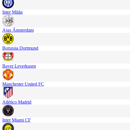
Inter Milán
Ajax Ámsterdam
Borussia Dortmund
Bayer Leverkusen
Manchester United FC
Atlético Madrid
Inter Miami CF