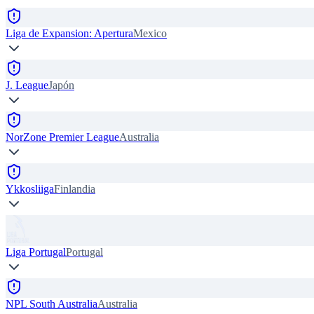
Liga de Expansion: Apertura
Mexico
J. League
Japón
NorZone Premier League
Australia
Ykkosliiga
Finlandia
Liga Portugal
Portugal
NPL South Australia
Australia