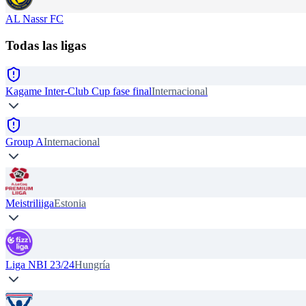
AL Nassr FC
Todas las ligas
Kagame Inter-Club Cup fase final
Internacional
Group A
Internacional
Meistriliiga
Estonia
Liga NBI 23/24
Hungría