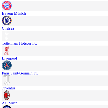
Bayern Múnich
Chelsea
Tottenham Hotspur FC
Liverpool
Paris Saint-Germain FC
Juventus
AC Milán