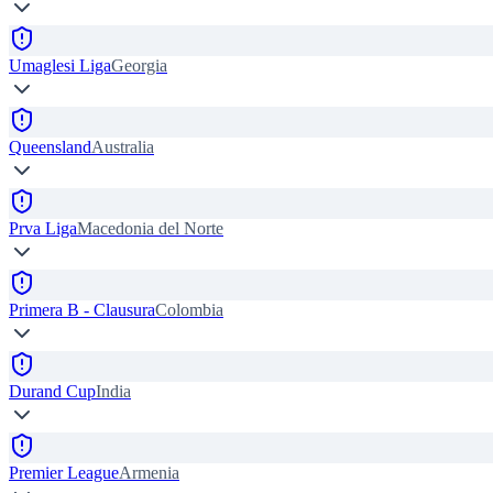
Umaglesi Liga
Georgia
Queensland
Australia
Prva Liga
Macedonia del Norte
Primera B - Clausura
Colombia
Durand Cup
India
Premier League
Armenia