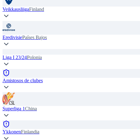
Veikkausliiga
Finland
Eredivisie
Países Bajos
Liga I 23/24
Polonia
Amistosos de clubes
Superliga 1
China
Ykkonen
Finlandia