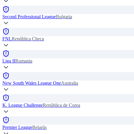
Second Professional League
Bulgaria
FNL
República Checa
Liga II
Rumania
New South Wales League One
Australia
K. League Challenge
República de Corea
Premier League
Belarús