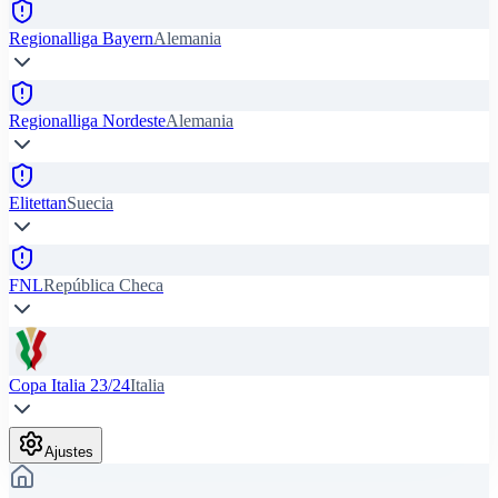
Regionalliga Bayern
Alemania
Regionalliga Nordeste
Alemania
Elitettan
Suecia
FNL
República Checa
Copa Italia 23/24
Italia
Ajustes