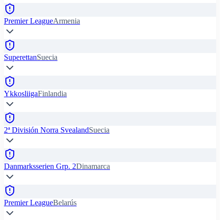
Premier League
Armenia
Superettan
Suecia
Ykkosliiga
Finlandia
2ª División Norra Svealand
Suecia
Danmarksserien Grp. 2
Dinamarca
Premier League
Belarús