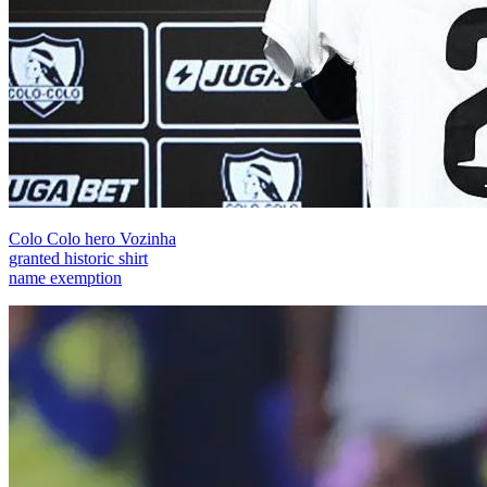
Colo Colo hero Vozinha
granted historic shirt
name exemption