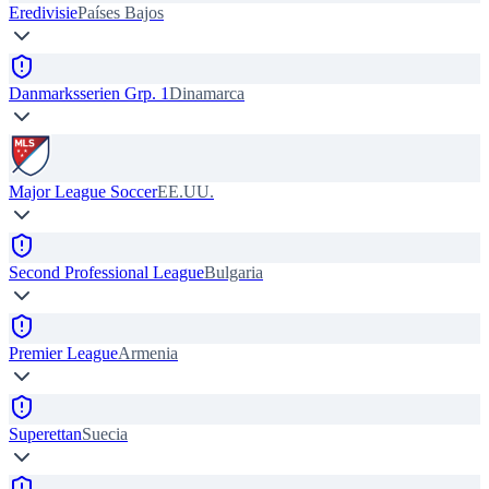
Eredivisie
Países Bajos
Danmarksserien Grp. 1
Dinamarca
Major League Soccer
EE.UU.
Second Professional League
Bulgaria
Premier League
Armenia
Superettan
Suecia