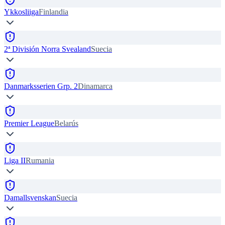
Ykkosliiga
Finlandia
2ª División Norra Svealand
Suecia
Danmarksserien Grp. 2
Dinamarca
Premier League
Belarús
Liga II
Rumania
Damallsvenskan
Suecia