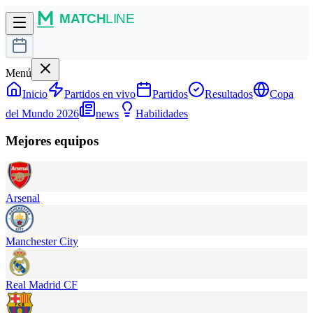
Menú
Inicio
Partidos en vivo
Partidos
Resultados
Copa
del Mundo 2026
news
Habilidades
Mejores equipos
Arsenal
Manchester City
Real Madrid CF