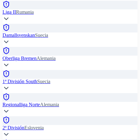
Liga II
Rumania
Damallsvenskan
Suecia
Oberliga Bremen
Alemania
1ª División South
Suecia
Regionalliga Norte
Alemania
2ª División
Eslovenia