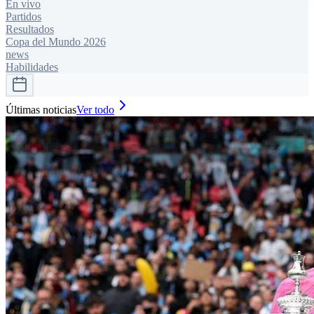
En vivo
Partidos
Resultados
Copa del Mundo 2026
news
Habilidades
Últimas noticias
Ver todo