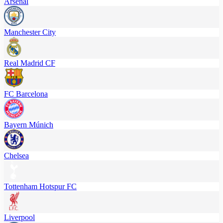
Arsenal
Manchester City
Real Madrid CF
FC Barcelona
Bayern Múnich
Chelsea
Tottenham Hotspur FC
Liverpool