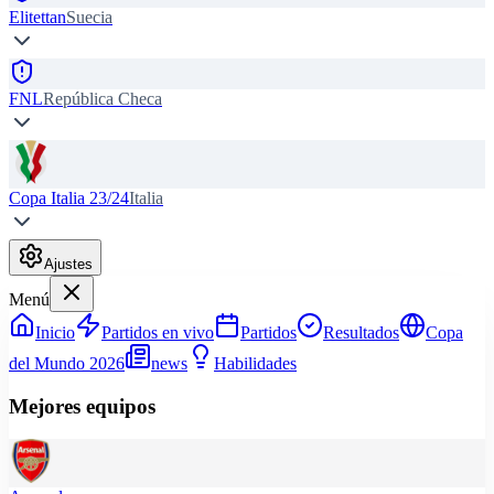
Elitettan
Suecia
FNL
República Checa
Copa Italia 23/24
Italia
Ajustes
Menú
Inicio
Partidos en vivo
Partidos
Resultados
Copa
del Mundo 2026
news
Habilidades
Mejores equipos