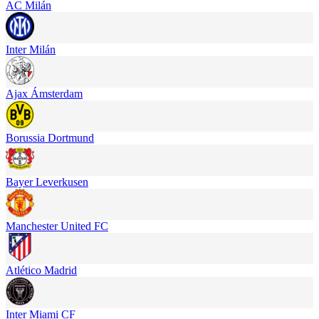
AC Milán
Inter Milán
Ajax Ámsterdam
Borussia Dortmund
Bayer Leverkusen
Manchester United FC
Atlético Madrid
Inter Miami CF