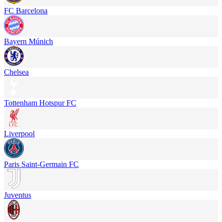
FC Barcelona
Bayern Múnich
Chelsea
Tottenham Hotspur FC
Liverpool
Paris Saint-Germain FC
Juventus