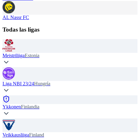
AL Nassr FC
Todas las ligas
Meistriliiga
Estonia
Liga NBI 23/24
Hungría
Ykkonen
Finlandia
Veikkausliiga
Finland