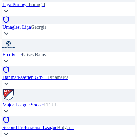
Liga Portugal
Portugal
Umaglesi Liga
Georgia
Eredivisie
Países Bajos
Danmarksserien Grp. 1
Dinamarca
Major League Soccer
EE.UU.
Second Professional League
Bulgaria