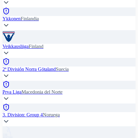
Ykkonen
Finlandia
Veikkausliiga
Finland
2ª División Norra Götaland
Suecia
Prva Liga
Macedonia del Norte
3. Division: Group 4
Noruega