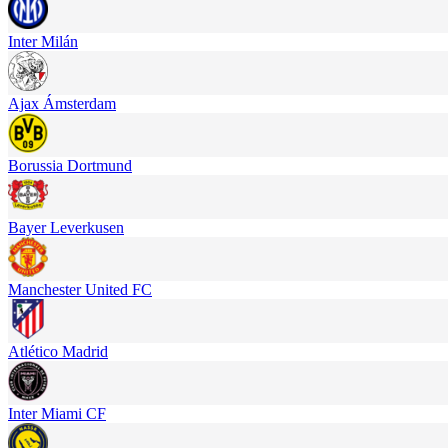
Inter Milán
Ajax Ámsterdam
Borussia Dortmund
Bayer Leverkusen
Manchester United FC
Atlético Madrid
Inter Miami CF