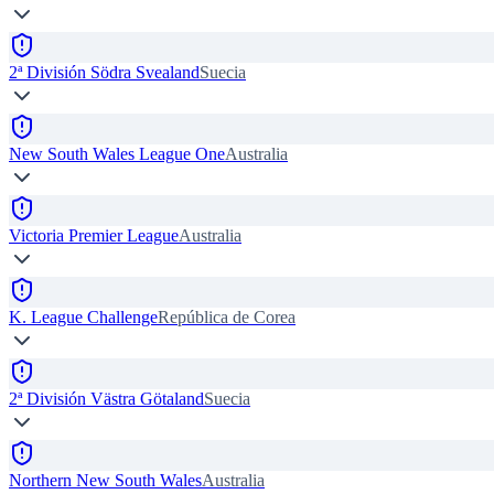
2ª División Södra Svealand
Suecia
New South Wales League One
Australia
Victoria Premier League
Australia
K. League Challenge
República de Corea
2ª División Västra Götaland
Suecia
Northern New South Wales
Australia