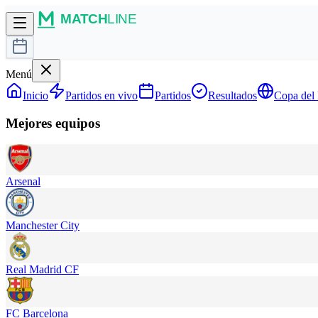
Menú
Inicio
Partidos en vivo
Partidos
Resultados
Copa del
Mejores equipos
Arsenal
Manchester City
Real Madrid CF
FC Barcelona