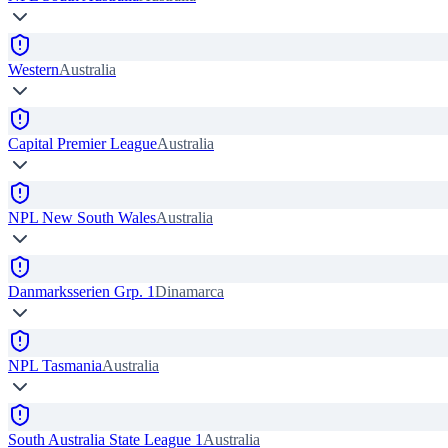
Western
Australia
Capital Premier League
Australia
NPL New South Wales
Australia
Danmarksserien Grp. 1
Dinamarca
NPL Tasmania
Australia
South Australia State League 1
Australia