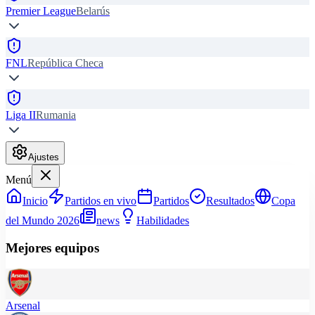
Premier League
Belarús
FNL
República Checa
Liga II
Rumania
Ajustes
Menú
Inicio
Partidos en vivo
Partidos
Resultados
Copa
del Mundo 2026
news
Habilidades
Mejores equipos
Arsenal