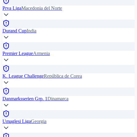
Prva Liga
Macedonia del Norte
Durand Cup
India
Premier League
Armenia
K. League Challenge
República de Corea
Danmarksserien Grp. 1
Dinamarca
Umaglesi Liga
Georgia