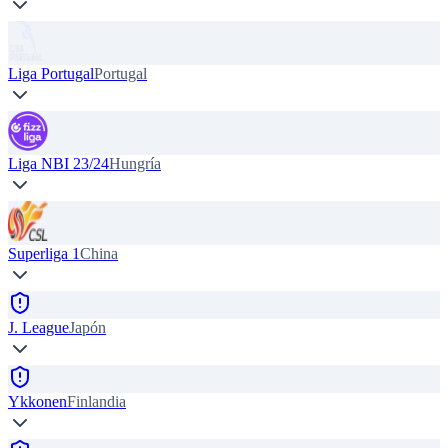
Liga Portugal
Portugal
Liga NBI 23/24
Hungría
Superliga 1
China
J. League
Japón
Ykkonen
Finlandia