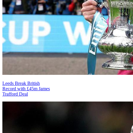
Leeds Break British
Record with £45m James
Trafford Deal