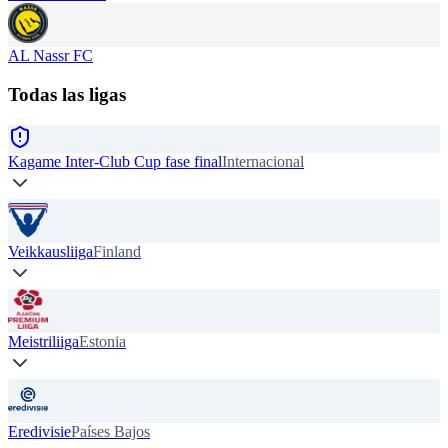
AL Nassr FC
Todas las ligas
Kagame Inter-Club Cup fase final
Internacional
Veikkausliiga
Finland
Meistriliiga
Estonia
Eredivisie
Países Bajos