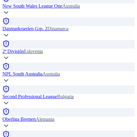
New South Wales League One
Australia
Danmarksserien Grp. 2
Dinamarca
2ª División
Eslovenia
NPL South Australia
Australia
Second Professional League
Bulgaria
Oberliga Bremen
Alemania