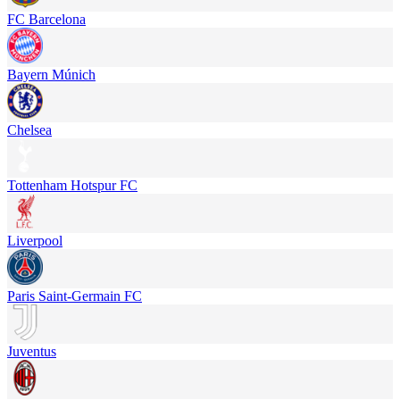
FC Barcelona
Bayern Múnich
Chelsea
Tottenham Hotspur FC
Liverpool
Paris Saint-Germain FC
Juventus