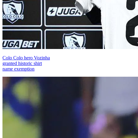
Colo Colo hero Vozinha
granted historic shirt
name exemption