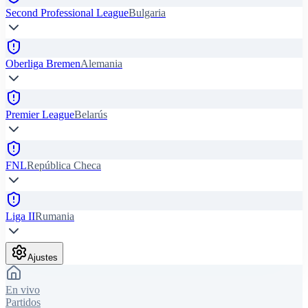
Second Professional League
Bulgaria
Oberliga Bremen
Alemania
Premier League
Belarús
FNL
República Checa
Liga II
Rumania
Ajustes
En vivo
Partidos