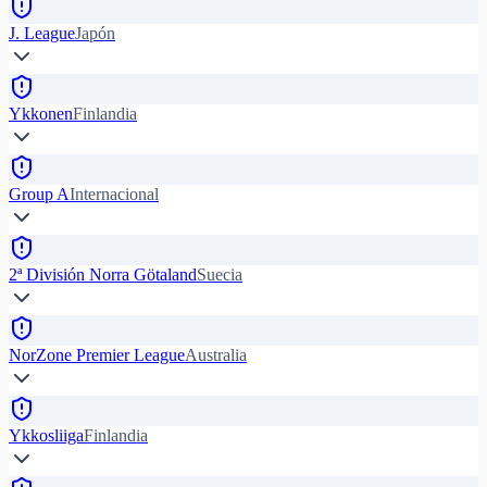
J. League
Japón
Ykkonen
Finlandia
Group A
Internacional
2ª División Norra Götaland
Suecia
NorZone Premier League
Australia
Ykkosliiga
Finlandia