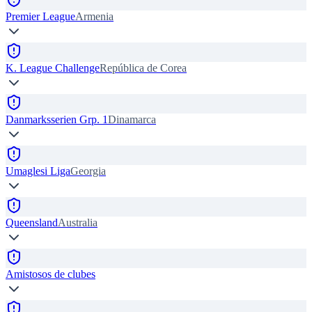
Premier League
Armenia
K. League Challenge
República de Corea
Danmarksserien Grp. 1
Dinamarca
Umaglesi Liga
Georgia
Queensland
Australia
Amistosos de clubes