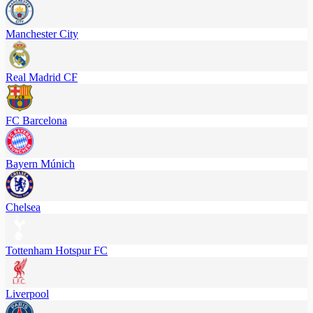
Manchester City
Real Madrid CF
FC Barcelona
Bayern Múnich
Chelsea
Tottenham Hotspur FC
Liverpool