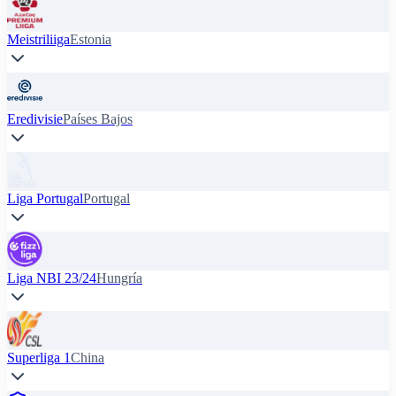
Meistriliiga
Estonia
Eredivisie
Países Bajos
Liga Portugal
Portugal
Liga NBI 23/24
Hungría
Superliga 1
China