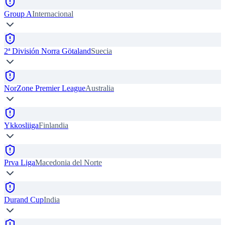
Group A
Internacional
2ª División Norra Götaland
Suecia
NorZone Premier League
Australia
Ykkosliiga
Finlandia
Prva Liga
Macedonia del Norte
Durand Cup
India