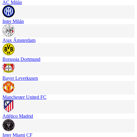
AC Milán
Inter Milán
Ajax Ámsterdam
Borussia Dortmund
Bayer Leverkusen
Manchester United FC
Atlético Madrid
Inter Miami CF