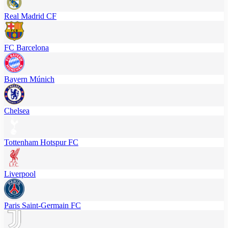
Real Madrid CF
FC Barcelona
Bayern Múnich
Chelsea
Tottenham Hotspur FC
Liverpool
Paris Saint-Germain FC