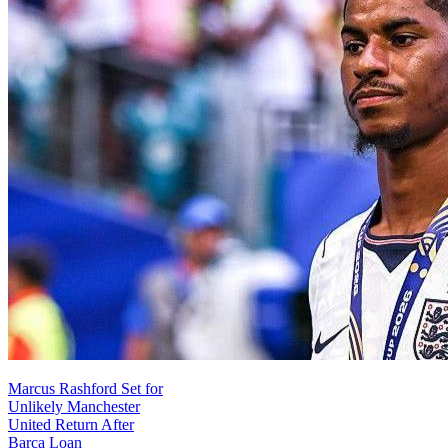
Marcus Rashford Set for
Unlikely Manchester
United Return After
Barca Loan