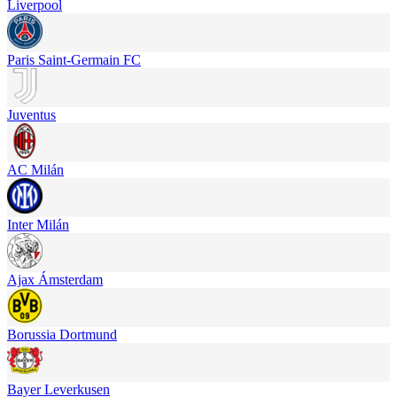
Liverpool
Paris Saint-Germain FC
Juventus
AC Milán
Inter Milán
Ajax Ámsterdam
Borussia Dortmund
Bayer Leverkusen