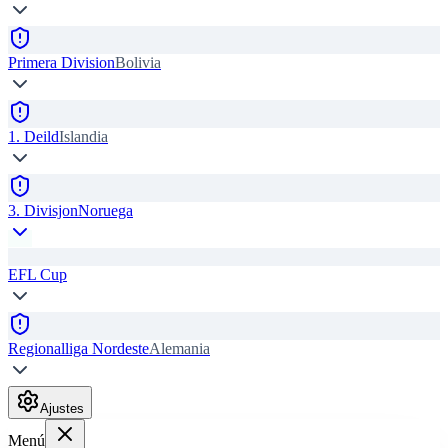
Primera Division
Bolivia
1. Deild
Islandia
3. Divisjon
Noruega
EFL Cup
Regionalliga Nordeste
Alemania
Ajustes
Menú