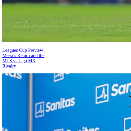
Leagues Cup Preview:
Messi’s Return and the
MLS vs Liga MX
Rivalry