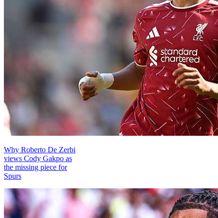
Why Roberto De Zerbi
views Cody Gakpo as
the missing piece for
Spurs