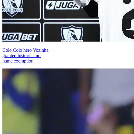
Colo Colo hero Vozinha
granted historic shirt
name exemption