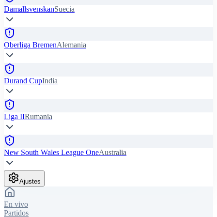
Damallsvenskan
Suecia
Oberliga Bremen
Alemania
Durand Cup
India
Liga II
Rumania
New South Wales League One
Australia
Ajustes
En vivo
Partidos