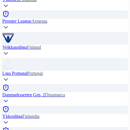
Premier League
Armenia
Veikkausliiga
Finland
Liga Portugal
Portugal
Danmarksserien Grp. 2
Dinamarca
Ykkosliiga
Finlandia