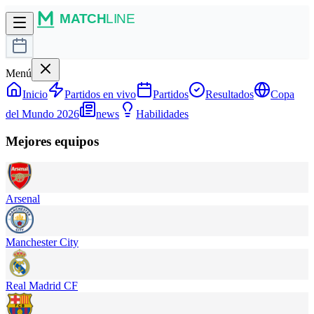
Menú
Inicio
Partidos en vivo
Partidos
Resultados
Copa
del Mundo 2026
news
Habilidades
Mejores equipos
Arsenal
Manchester City
Real Madrid CF