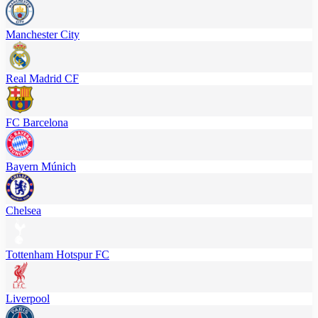
Manchester City
Real Madrid CF
FC Barcelona
Bayern Múnich
Chelsea
Tottenham Hotspur FC
Liverpool