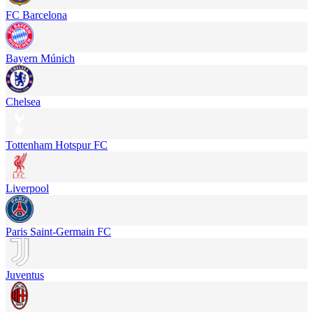
FC Barcelona
Bayern Múnich
Chelsea
Tottenham Hotspur FC
Liverpool
Paris Saint-Germain FC
Juventus