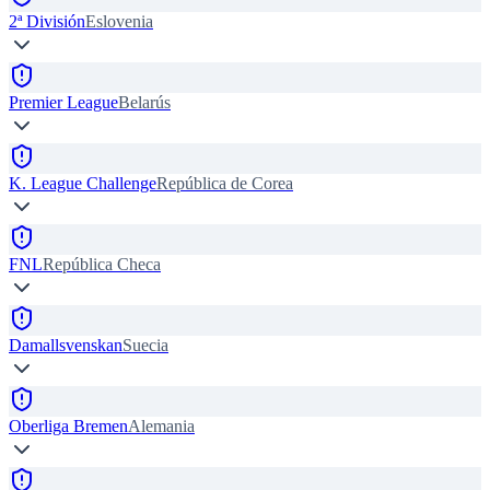
2ª División
Eslovenia
Premier League
Belarús
K. League Challenge
República de Corea
FNL
República Checa
Damallsvenskan
Suecia
Oberliga Bremen
Alemania