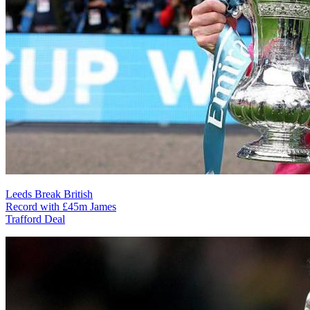
Leeds Break British
Record with £45m James
Trafford Deal