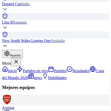
Durand Cup
India
Liga II
Rumania
New South Wales League One
Australia
Ajustes
Menú
Inicio
Partidos en vivo
Partidos
Resultados
Copa
del Mundo 2026
news
Habilidades
Mejores equipos
Arsenal