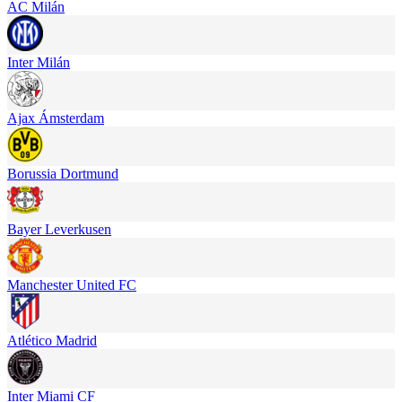
AC Milán
Inter Milán
Ajax Ámsterdam
Borussia Dortmund
Bayer Leverkusen
Manchester United FC
Atlético Madrid
Inter Miami CF