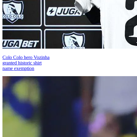
Colo Colo hero Vozinha
granted historic shirt
name exemption