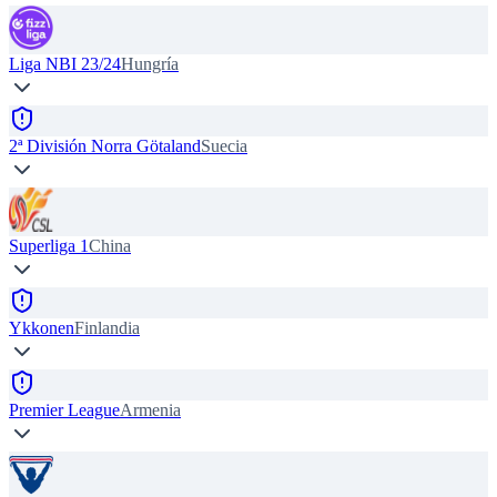
Liga NBI 23/24
Hungría
2ª División Norra Götaland
Suecia
Superliga 1
China
Ykkonen
Finlandia
Premier League
Armenia