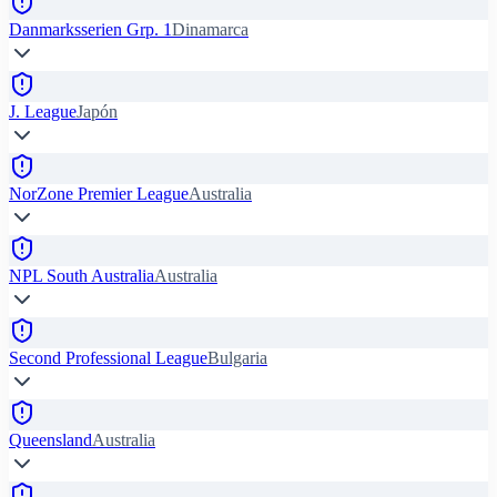
Danmarksserien Grp. 1
Dinamarca
J. League
Japón
NorZone Premier League
Australia
NPL South Australia
Australia
Second Professional League
Bulgaria
Queensland
Australia