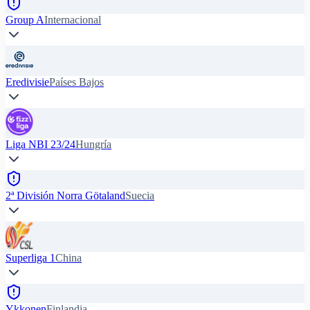
Group A
Internacional
Eredivisie
Países Bajos
Liga NBI 23/24
Hungría
2ª División Norra Götaland
Suecia
Superliga 1
China
Ykkonen
Finlandia