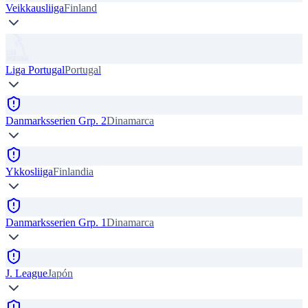
Veikkausliiga
Finland
Liga Portugal
Portugal
Danmarksserien Grp. 2
Dinamarca
Ykkosliiga
Finlandia
Danmarksserien Grp. 1
Dinamarca
J. League
Japón