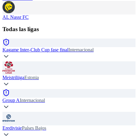
AL Nassr FC
Todas las ligas
Kagame Inter-Club Cup fase final
Internacional
Meistriliiga
Estonia
Group A
Internacional
Eredivisie
Países Bajos