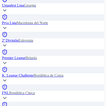
Umaglesi Liga
Georgia
Prva Liga
Macedonia del Norte
2ª División
Eslovenia
Premier League
Belarús
K. League Challenge
República de Corea
FNL
República Checa