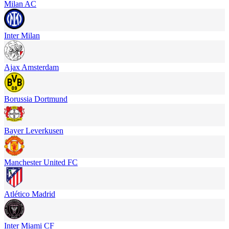
Milan AC
Inter Milan
Ajax Amsterdam
Borussia Dortmund
Bayer Leverkusen
Manchester United FC
Atlético Madrid
Inter Miami CF