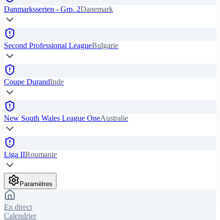
Danmarksserien - Grp. 2
Danemark
Second Professional League
Bulgarie
Coupe Durand
Inde
New South Wales League One
Australie
Liga II
Roumanie
Paramètres
En direct
Calendrier