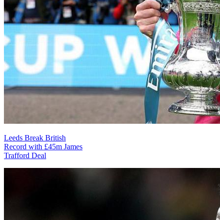
Leeds Break British
Record with £45m James
Trafford Deal