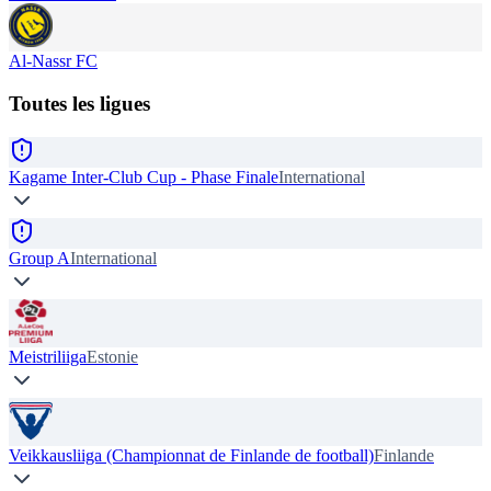
Al-Nassr FC
Toutes les ligues
Kagame Inter-Club Cup - Phase Finale
International
Group A
International
Meistriliiga
Estonie
Veikkausliiga (Championnat de Finlande de football)
Finlande