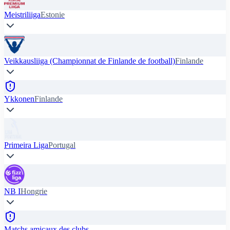
Meistriliiga
Estonie
Veikkausliiga (Championnat de Finlande de football)
Finlande
Ykkonen
Finlande
Primeira Liga
Portugal
NB I
Hongrie
Matchs amicaux des clubs