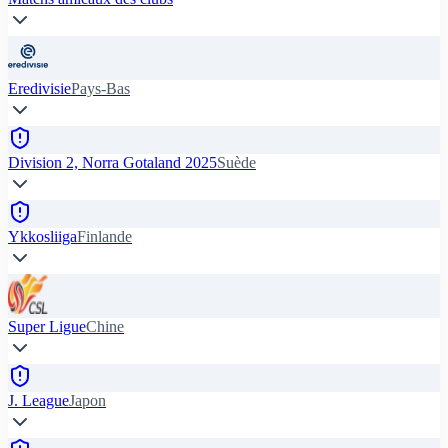
Eredivisie
Pays-Bas
Division 2, Norra Gotaland 2025
Suède
Ykkosliiga
Finlande
Super Ligue
Chine
J. League
Japon