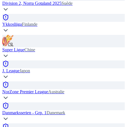
Division 2, Norra Gotaland 2025
Suède
Ykkosliiga
Finlande
Super Ligue
Chine
J. League
Japon
NorZone Premier League
Australie
Danmarksserien - Grp. 1
Danemark