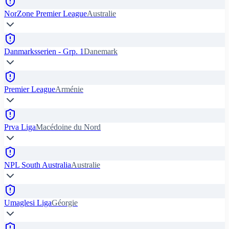
NorZone Premier League
Australie
Danmarksserien - Grp. 1
Danemark
Premier League
Arménie
Prva Liga
Macédoine du Nord
NPL South Australia
Australie
Umaglesi Liga
Géorgie