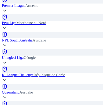
Premier League
Arménie
Prva Liga
Macédoine du Nord
NPL South Australia
Australie
Umaglesi Liga
Géorgie
K. League Challenge
République de Corée
Queensland
Australie