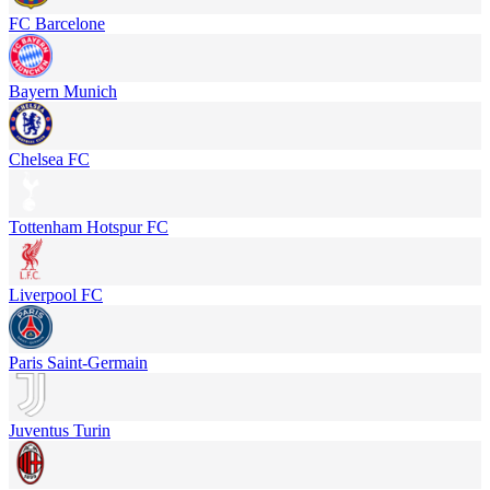
FC Barcelone
Bayern Munich
Chelsea FC
Tottenham Hotspur FC
Liverpool FC
Paris Saint-Germain
Juventus Turin