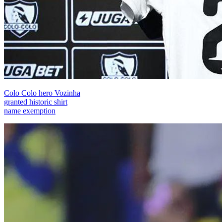
Colo Colo hero Vozinha
granted historic shirt
name exemption