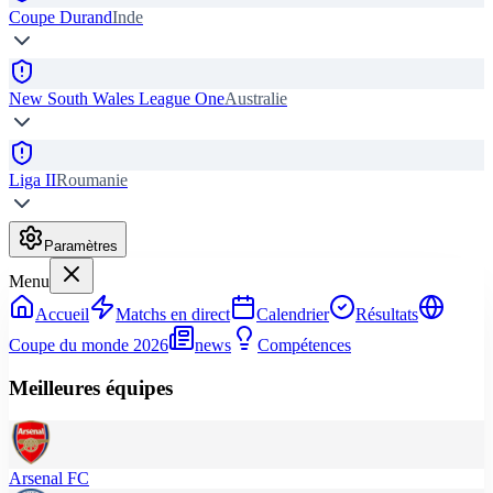
Coupe Durand
Inde
New South Wales League One
Australie
Liga II
Roumanie
Paramètres
Menu
Accueil
Matchs en direct
Calendrier
Résultats
Coupe du monde 2026
news
Compétences
Meilleures équipes
Arsenal FC