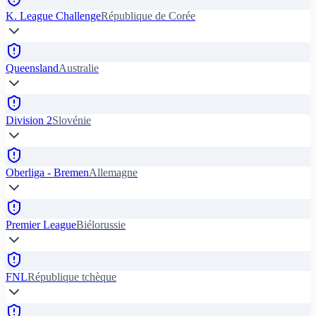
K. League Challenge
République de Corée
Queensland
Australie
Division 2
Slovénie
Oberliga - Bremen
Allemagne
Premier League
Biélorussie
FNL
République tchèque