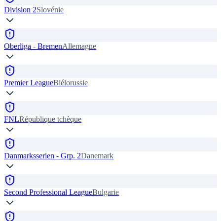
Division 2
Slovénie
Oberliga - Bremen
Allemagne
Premier League
Biélorussie
FNL
République tchèque
Danmarksserien - Grp. 2
Danemark
Second Professional League
Bulgarie