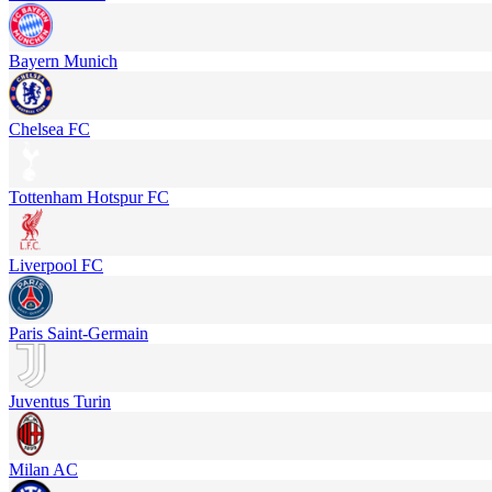
Bayern Munich
Chelsea FC
Tottenham Hotspur FC
Liverpool FC
Paris Saint-Germain
Juventus Turin
Milan AC