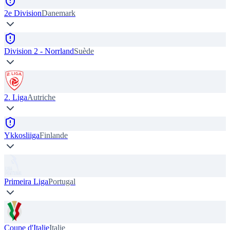
2e Division
Danemark
Division 2 - Norrland
Suède
2. Liga
Autriche
Ykkosliiga
Finlande
Primeira Liga
Portugal
Coupe d'Italie
Italie