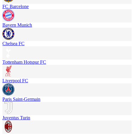
FC Barcelone
Bayern Munich
Chelsea FC
Tottenham Hotspur FC
Liverpool FC
Paris Saint-Germain
Juventus Turin