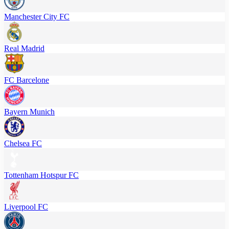
Manchester City FC
Real Madrid
FC Barcelone
Bayern Munich
Chelsea FC
Tottenham Hotspur FC
Liverpool FC