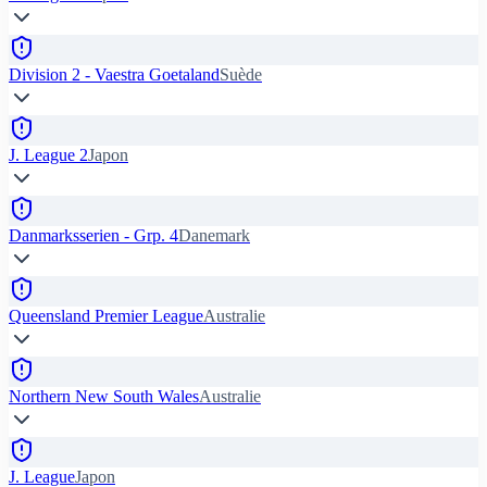
Division 2 - Vaestra Goetaland
Suède
J. League 2
Japon
Danmarksserien - Grp. 4
Danemark
Queensland Premier League
Australie
Northern New South Wales
Australie
J. League
Japon