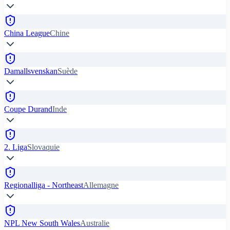
China League
Chine
Damallsvenskan
Suède
Coupe Durand
Inde
2. Liga
Slovaquie
Regionalliga - Northeast
Allemagne
NPL New South Wales
Australie