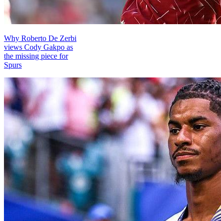
Why Roberto De Zerbi
views Cody Gakpo as
the missing piece for
Spurs