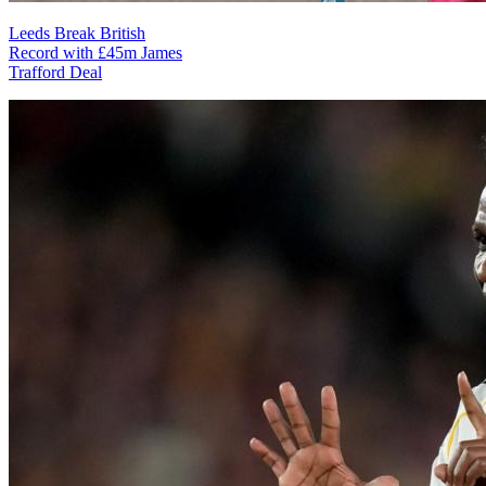
Leeds Break British
Record with £45m James
Trafford Deal