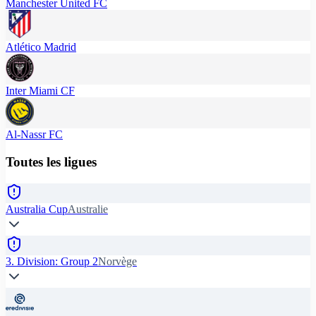
Manchester United FC
Atlético Madrid
Inter Miami CF
Al-Nassr FC
Toutes les ligues
Australia Cup
Australie
3. Division: Group 2
Norvège