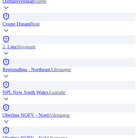
Damallsvenskan
Suède
Coupe Durand
Inde
2. Liga
Slovaquie
Regionalliga - Northeast
Allemagne
NPL New South Wales
Australie
Oberliga NOFV - Nord
Allemagne
Oberliga NOFV - Sud
Allemagne