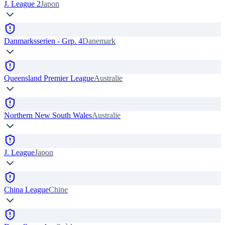
J. League 2
Japon
Danmarksserien - Grp. 4
Danemark
Queensland Premier League
Australie
Northern New South Wales
Australie
J. League
Japon
China League
Chine