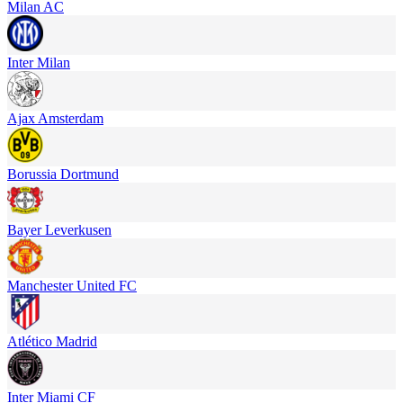
Milan AC
Inter Milan
Ajax Amsterdam
Borussia Dortmund
Bayer Leverkusen
Manchester United FC
Atlético Madrid
Inter Miami CF