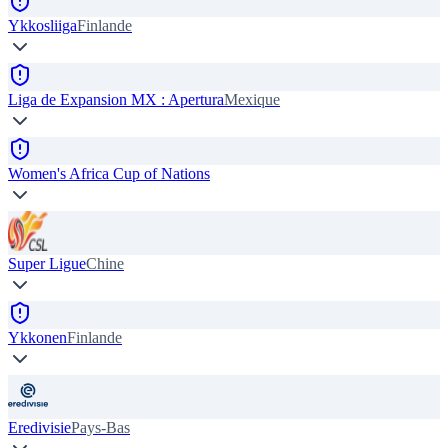
Ykkosliiga
Finlande
Liga de Expansion MX : Apertura
Mexique
Women's Africa Cup of Nations
Super Ligue
Chine
Ykkonen
Finlande
Eredivisie
Pays-Bas