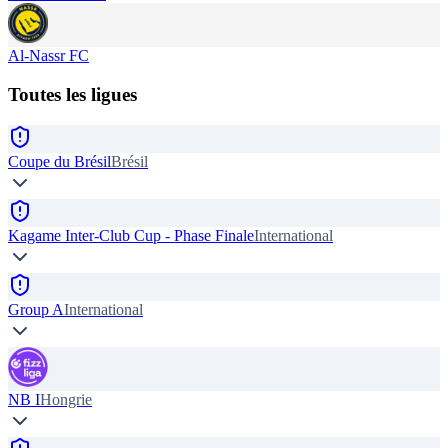
Al-Nassr FC
Toutes les ligues
Coupe du Brésil
Brésil
Kagame Inter-Club Cup - Phase Finale
International
Group A
International
NB I
Hongrie