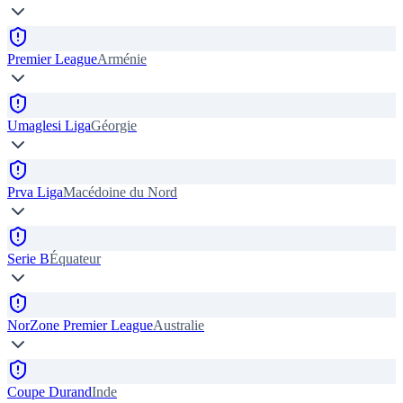
Premier League
Arménie
Umaglesi Liga
Géorgie
Prva Liga
Macédoine du Nord
Serie B
Équateur
NorZone Premier League
Australie
Coupe Durand
Inde