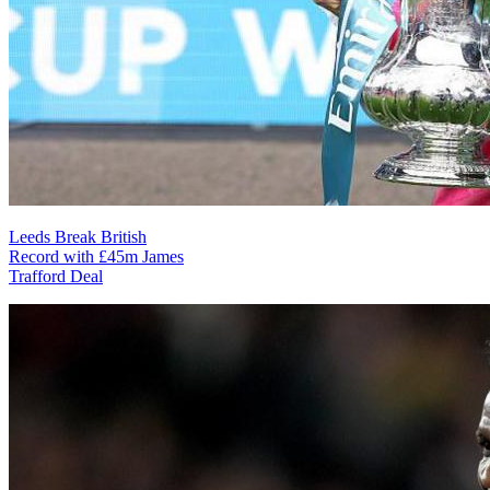
Leeds Break British
Record with £45m James
Trafford Deal