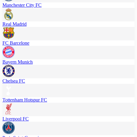
Manchester City FC
Real Madrid
FC Barcelone
Bayern Munich
Chelsea FC
Tottenham Hotspur FC
Liverpool FC