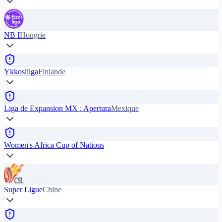
NB I
Hongrie
Ykkosliiga
Finlande
Liga de Expansion MX : Apertura
Mexique
Women's Africa Cup of Nations
Super Ligue
Chine