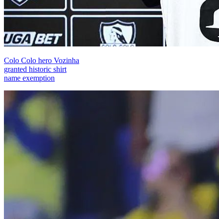
Colo Colo hero Vozinha
granted historic shirt
name exemption