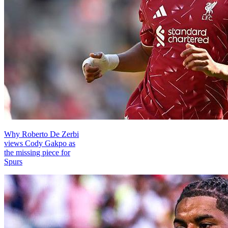
Why Roberto De Zerbi
views Cody Gakpo as
the missing piece for
Spurs