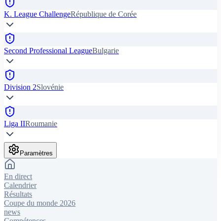
K. League Challenge
République de Corée
Second Professional League
Bulgarie
Division 2
Slovénie
Liga II
Roumanie
Paramètres
En direct
Calendrier
Résultats
Coupe du monde 2026
news
Compétences