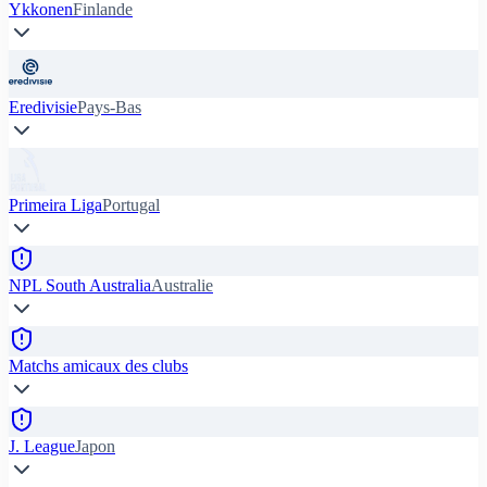
Ykkonen
Finlande
Eredivisie
Pays-Bas
Primeira Liga
Portugal
NPL South Australia
Australie
Matchs amicaux des clubs
J. League
Japon