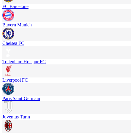
FC Barcelone
Bayern Munich
Chelsea FC
Tottenham Hotspur FC
Liverpool FC
Paris Saint-Germain
Juventus Turin