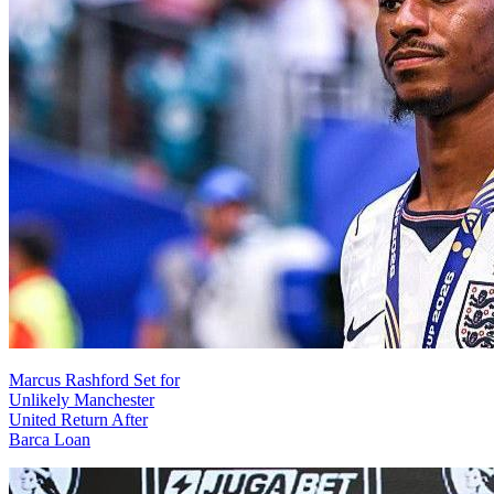
Marcus Rashford Set for
Unlikely Manchester
United Return After
Barca Loan