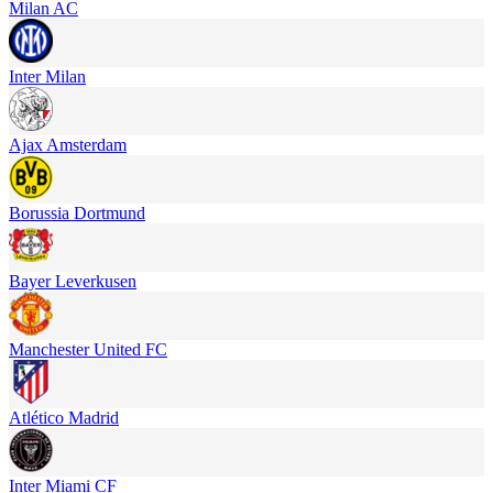
Milan AC
Inter Milan
Ajax Amsterdam
Borussia Dortmund
Bayer Leverkusen
Manchester United FC
Atlético Madrid
Inter Miami CF