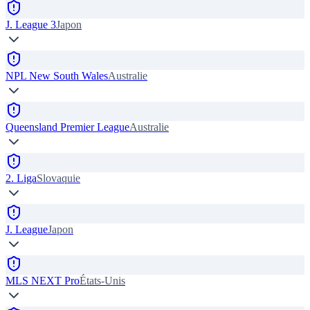
J. League 3
Japon
NPL New South Wales
Australie
Queensland Premier League
Australie
2. Liga
Slovaquie
J. League
Japon
MLS NEXT Pro
États-Unis