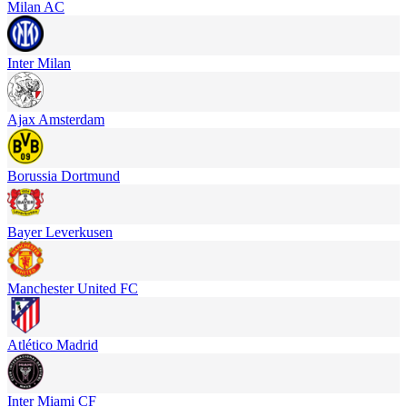
Milan AC
Inter Milan
Ajax Amsterdam
Borussia Dortmund
Bayer Leverkusen
Manchester United FC
Atlético Madrid
Inter Miami CF