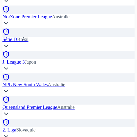
NorZone Premier League
Australie
Série D
Brésil
J. League 3
Japon
NPL New South Wales
Australie
Queensland Premier League
Australie
2. Liga
Slovaquie