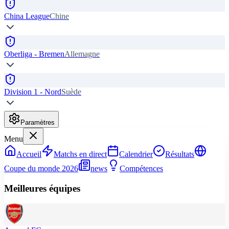
China League
Chine
Oberliga - Bremen
Allemagne
Division 1 - Nord
Suède
Paramètres
Menu
Accueil
Matchs en direct
Calendrier
Résultats
Coupe du monde 2026
news
Compétences
Meilleures équipes