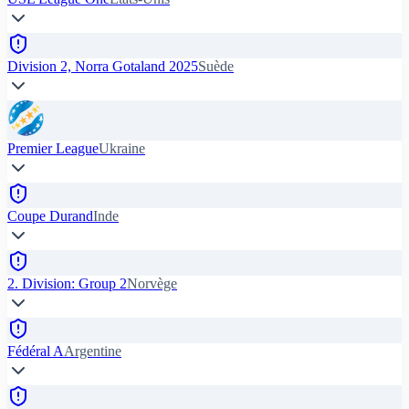
Division 2, Norra Gotaland 2025
Suède
Premier League
Ukraine
Coupe Durand
Inde
2. Division: Group 2
Norvège
Fédéral A
Argentine