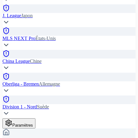
J. League
Japon
MLS NEXT Pro
États-Unis
China League
Chine
Oberliga - Bremen
Allemagne
Division 1 - Nord
Suède
Paramètres