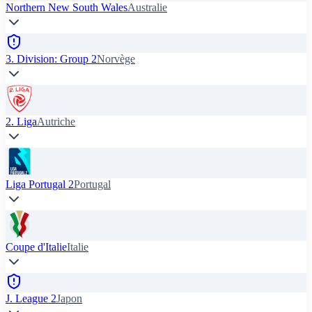
Northern New South Wales
Australie
3. Division: Group 2
Norvège
2. Liga
Autriche
Liga Portugal 2
Portugal
Coupe d'Italie
Italie
J. League 2
Japon