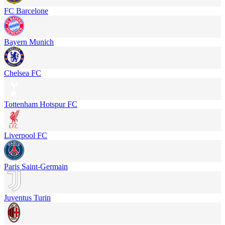
FC Barcelone
Bayern Munich
Chelsea FC
Tottenham Hotspur FC
Liverpool FC
Paris Saint-Germain
Juventus Turin