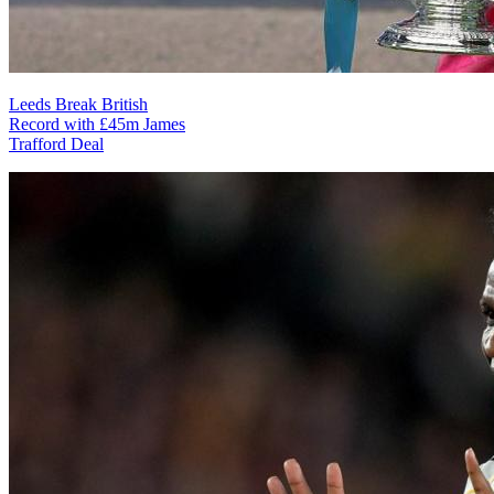
Leeds Break British
Record with £45m James
Trafford Deal