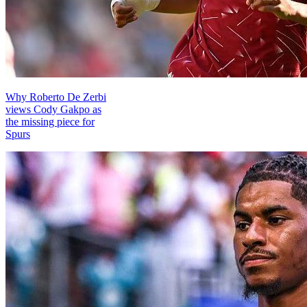
Why Roberto De Zerbi
views Cody Gakpo as
the missing piece for
Spurs