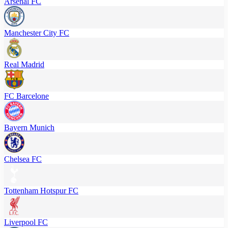
Arsenal FC
Manchester City FC
Real Madrid
FC Barcelone
Bayern Munich
Chelsea FC
Tottenham Hotspur FC
Liverpool FC