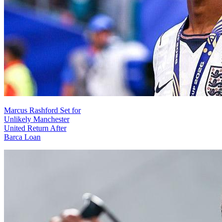
Marcus Rashford Set for
Unlikely Manchester
United Return After
Barca Loan