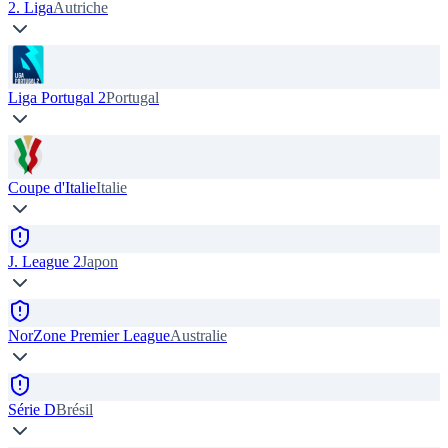
2. Liga
Autriche
Liga Portugal 2
Portugal
Coupe d'Italie
Italie
J. League 2
Japon
NorZone Premier League
Australie
Série D
Brésil