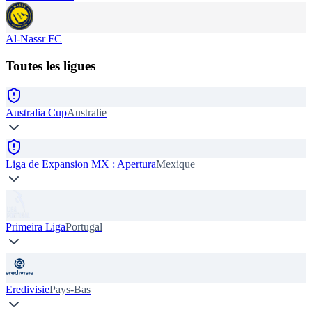
Al-Nassr FC
Toutes les ligues
Australia Cup
Australie
Liga de Expansion MX : Apertura
Mexique
Primeira Liga
Portugal
Eredivisie
Pays-Bas