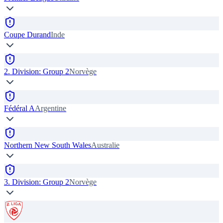
Coupe Durand
Inde
2. Division: Group 2
Norvège
Fédéral A
Argentine
Northern New South Wales
Australie
3. Division: Group 2
Norvège