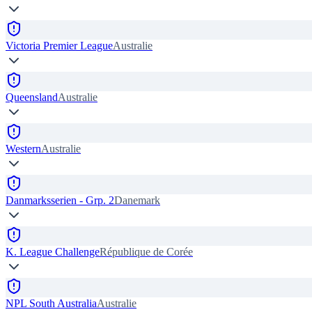
Victoria Premier League
Australie
Queensland
Australie
Western
Australie
Danmarksserien - Grp. 2
Danemark
K. League Challenge
République de Corée
NPL South Australia
Australie