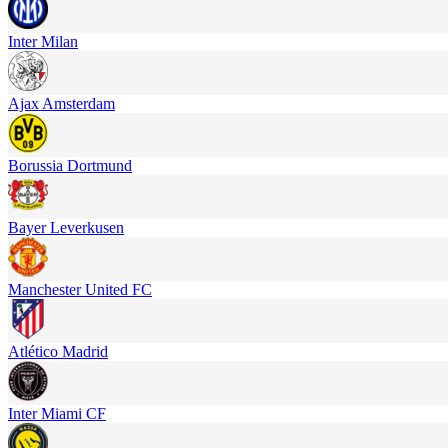
Inter Milan
Ajax Amsterdam
Borussia Dortmund
Bayer Leverkusen
Manchester United FC
Atlético Madrid
Inter Miami CF