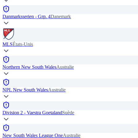
Danmarksserien - Grp. 4
Danemark
MLS
États-Unis
Northern New South Wales
Australie
NPL New South Wales
Australie
Division 2 - Vaestra Goetaland
Suède
New South Wales League One
Australie