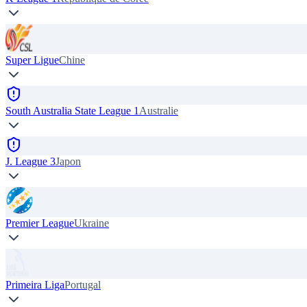
Super Ligue
Chine
South Australia State League 1
Australie
J. League 3
Japon
Premier League
Ukraine
Primeira Liga
Portugal