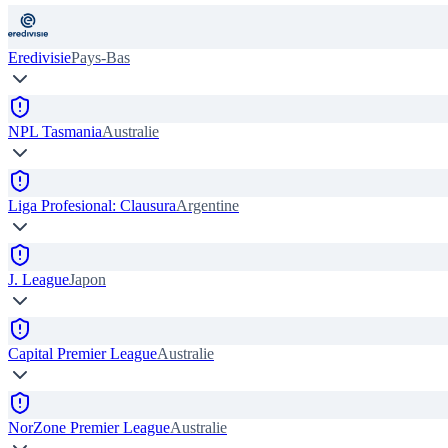
Eredivisie
Pays-Bas
NPL Tasmania
Australie
Liga Profesional: Clausura
Argentine
J. League
Japon
Capital Premier League
Australie
NorZone Premier League
Australie