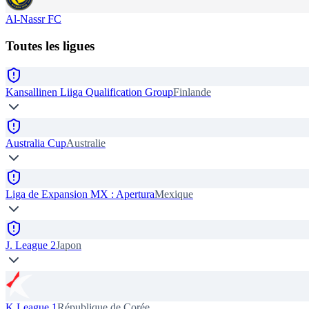
Al-Nassr FC
Toutes les ligues
Kansallinen Liiga Qualification Group
Finlande
Australia Cup
Australie
Liga de Expansion MX : Apertura
Mexique
J. League 2
Japon
K League 1
République de Corée