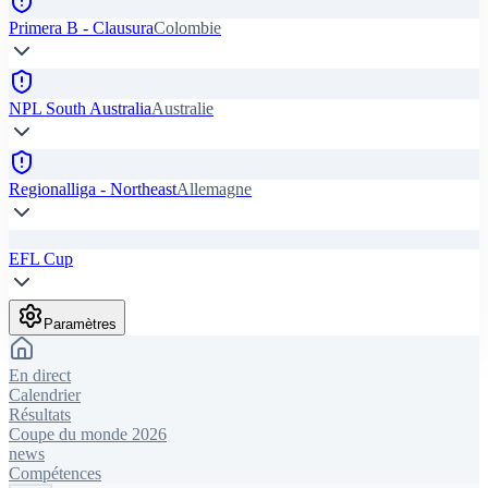
Primera B - Clausura
Colombie
NPL South Australia
Australie
Regionalliga - Northeast
Allemagne
EFL Cup
Paramètres
En direct
Calendrier
Résultats
Coupe du monde 2026
news
Compétences