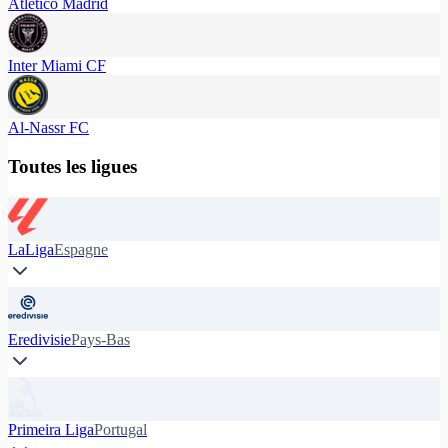
Atlético Madrid
Inter Miami CF
Al-Nassr FC
Toutes les ligues
LaLiga
Espagne
Eredivisie
Pays-Bas
Primeira Liga
Portugal