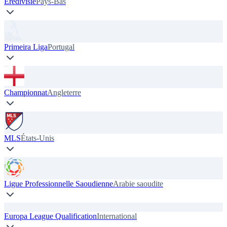
Eredivisie
Pays-Bas
Primeira Liga
Portugal
Championnat
Angleterre
MLS
États-Unis
Ligue Professionnelle Saoudienne
Arabie saoudite
Europa League Qualification
International