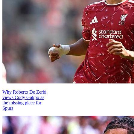
Why Roberto De Zerbi
views Cody Gakpo as
the missing piece for
Spurs