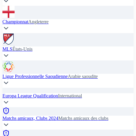
Championnat
Angleterre
MLS
États-Unis
Ligue Professionnelle Saoudienne
Arabie saoudite
Europa League Qualification
International
Matchs amicaux, Clubs 2024
Matchs amicaux des clubs