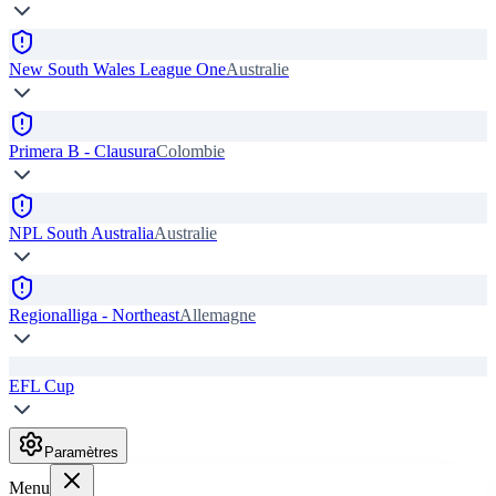
New South Wales League One
Australie
Primera B - Clausura
Colombie
NPL South Australia
Australie
Regionalliga - Northeast
Allemagne
EFL Cup
Paramètres
Menu