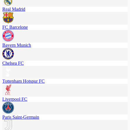
Real Madrid
FC Barcelone
Bayern Munich
Chelsea FC
Tottenham Hotspur FC
Liverpool FC
Paris Saint-Germain