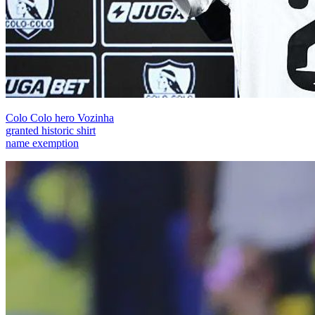
Colo Colo hero Vozinha
granted historic shirt
name exemption