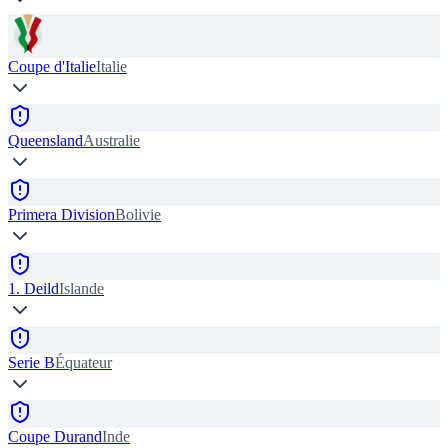
Coupe d'Italie
Italie
Queensland
Australie
Primera Division
Bolivie
1. Deild
Islande
Serie B
Équateur
Coupe Durand
Inde