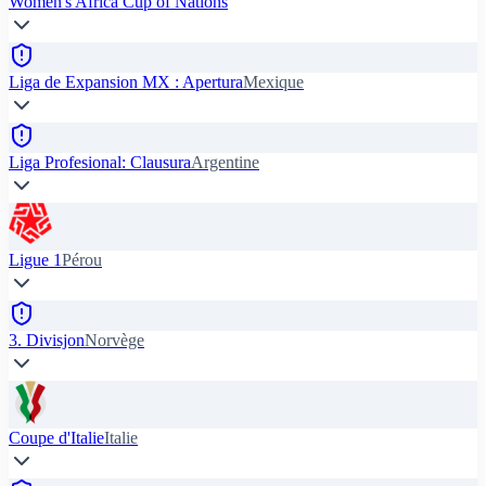
Women's Africa Cup of Nations
Liga de Expansion MX : Apertura
Mexique
Liga Profesional: Clausura
Argentine
Ligue 1
Pérou
3. Divisjon
Norvège
Coupe d'Italie
Italie