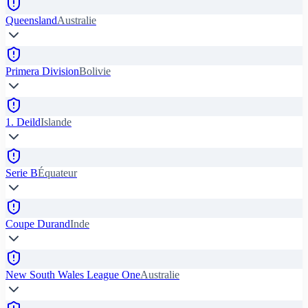
Queensland
Australie
Primera Division
Bolivie
1. Deild
Islande
Serie B
Équateur
Coupe Durand
Inde
New South Wales League One
Australie