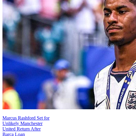
Marcus Rashford Set for
Unlikely Manchester
United Return After
Barca Loan