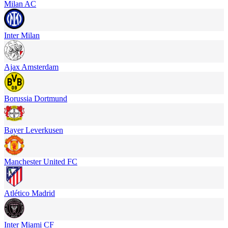
Milan AC
Inter Milan
Ajax Amsterdam
Borussia Dortmund
Bayer Leverkusen
Manchester United FC
Atlético Madrid
Inter Miami CF