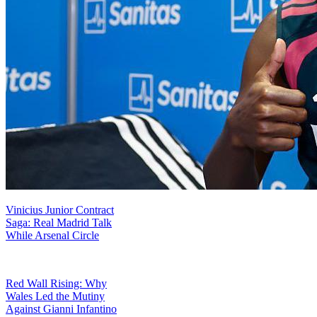
Vinicius Junior Contract
Saga: Real Madrid Talk
While Arsenal Circle
Red Wall Rising: Why
Wales Led the Mutiny
Against Gianni Infantino