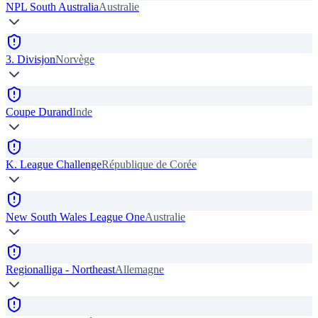
NPL South Australia
Australie
3. Divisjon
Norvège
Coupe Durand
Inde
K. League Challenge
République de Corée
New South Wales League One
Australie
Regionalliga - Northeast
Allemagne