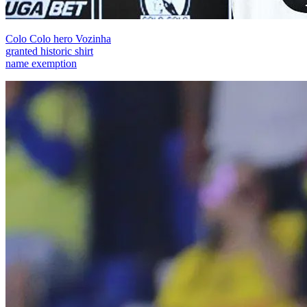
Colo Colo hero Vozinha
granted historic shirt
name exemption