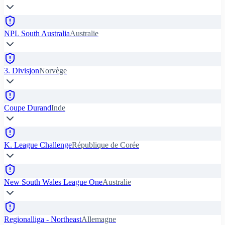
NPL South Australia
Australie
3. Divisjon
Norvège
Coupe Durand
Inde
K. League Challenge
République de Corée
New South Wales League One
Australie
Regionalliga - Northeast
Allemagne