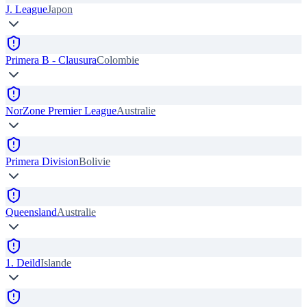
J. League
Japon
Primera B - Clausura
Colombie
NorZone Premier League
Australie
Primera Division
Bolivie
Queensland
Australie
1. Deild
Islande