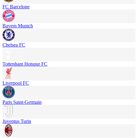
FC Barcelone
Bayern Munich
Chelsea FC
Tottenham Hotspur FC
Liverpool FC
Paris Saint-Germain
Juventus Turin