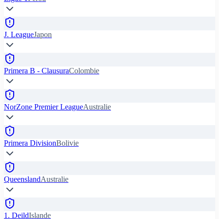
J. League
Japon
Primera B - Clausura
Colombie
NorZone Premier League
Australie
Primera Division
Bolivie
Queensland
Australie
1. Deild
Islande