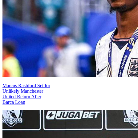
Marcus Rashford Set for
Unlikely Manchester
United Return After
Barca Loan