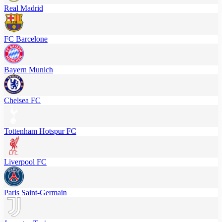
Real Madrid
FC Barcelone
Bayern Munich
Chelsea FC
Tottenham Hotspur FC
Liverpool FC
Paris Saint-Germain