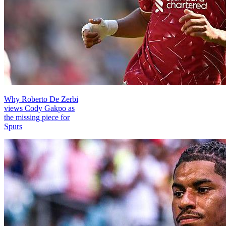
Why Roberto De Zerbi
views Cody Gakpo as
the missing piece for
Spurs