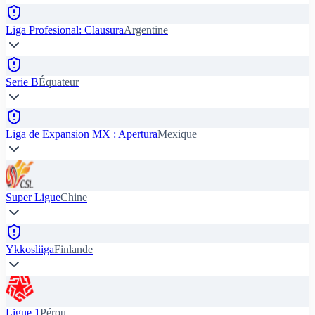
Liga Profesional: Clausura
Argentine
Serie B
Équateur
Liga de Expansion MX : Apertura
Mexique
Super Ligue
Chine
Ykkosliiga
Finlande
Ligue 1
Pérou