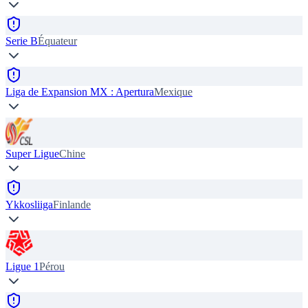
Serie B
Équateur
Liga de Expansion MX : Apertura
Mexique
Super Ligue
Chine
Ykkosliiga
Finlande
Ligue 1
Pérou