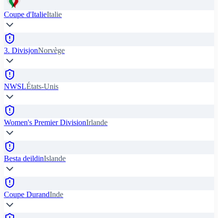
Coupe d'Italie
Italie
3. Divisjon
Norvège
NWSL
États-Unis
Women's Premier Division
Irlande
Besta deildin
Islande
Coupe Durand
Inde