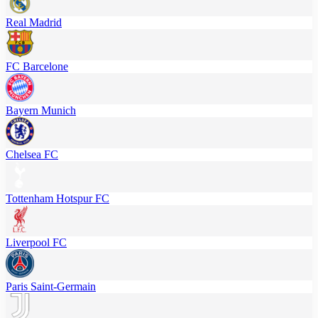
Real Madrid
FC Barcelone
Bayern Munich
Chelsea FC
Tottenham Hotspur FC
Liverpool FC
Paris Saint-Germain