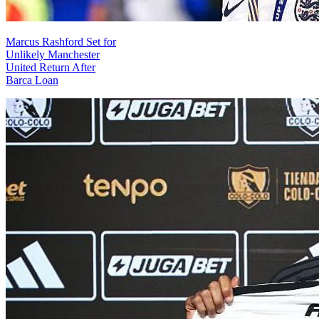
Marcus Rashford Set for
Unlikely Manchester
United Return After
Barca Loan