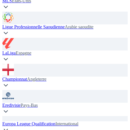
MLS
États-Unis
Ligue Professionnelle Saoudienne
Arabie saoudite
LaLiga
Espagne
Championnat
Angleterre
Eredivisie
Pays-Bas
Europa League Qualification
International