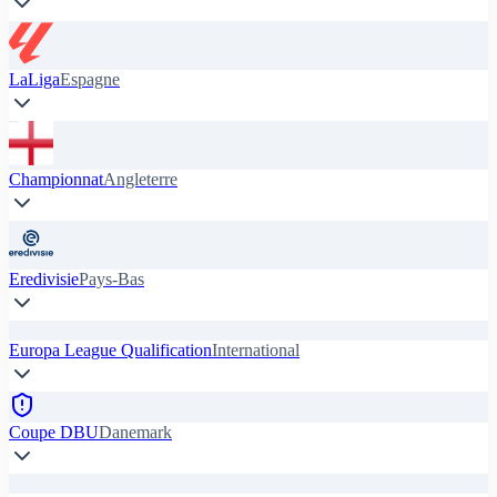
LaLiga
Espagne
Championnat
Angleterre
Eredivisie
Pays-Bas
Europa League Qualification
International
Coupe DBU
Danemark