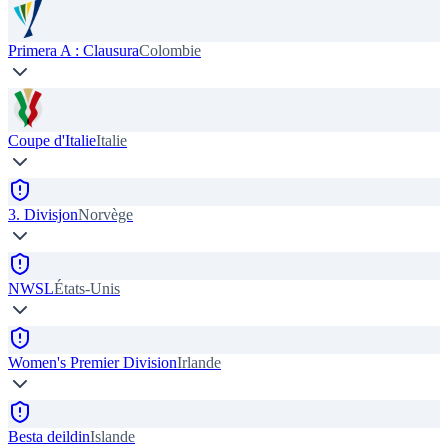
Primera A : Clausura
Colombie
Coupe d'Italie
Italie
3. Divisjon
Norvège
NWSL
États-Unis
Women's Premier Division
Irlande
Besta deildin
Islande