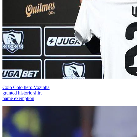
Colo Colo hero Vozinha
granted historic shirt
name exemption