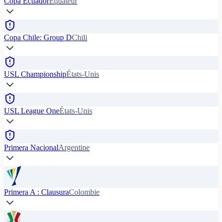
Copa Ecuador
Équateur
Copa Chile: Group D
Chili
USL Championship
États-Unis
USL League One
États-Unis
Primera Nacional
Argentine
Primera A : Clausura
Colombie