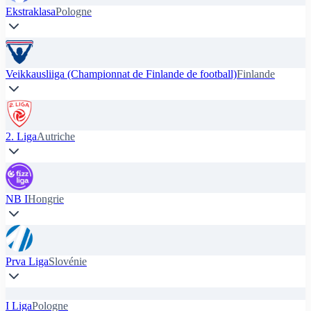
Ekstraklasa
Pologne
Veikkausliiga (Championnat de Finlande de football)
Finlande
2. Liga
Autriche
NB I
Hongrie
Prva Liga
Slovénie
I Liga
Pologne