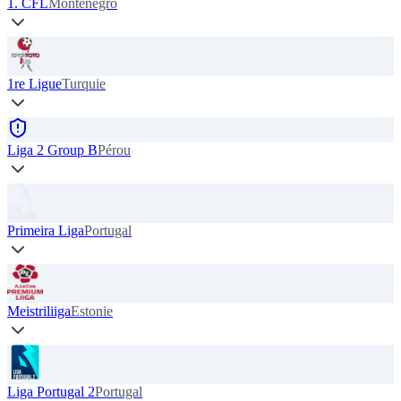
1. CFL
Monténégro
1re Ligue
Turquie
Liga 2 Group B
Pérou
Primeira Liga
Portugal
Meistriliiga
Estonie
Liga Portugal 2
Portugal