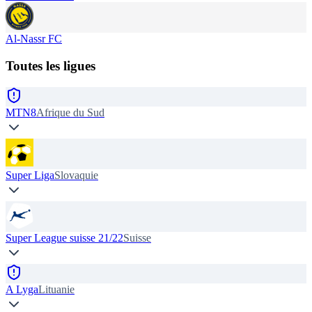
Al-Nassr FC
Toutes les ligues
MTN8
Afrique du Sud
Super Liga
Slovaquie
Super League suisse 21/22
Suisse
A Lyga
Lituanie