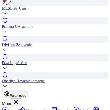
MLS
États-Unis
Primera C
Argentine
Division 2
Slovénie
Prva Liga
Serbie
Oberliga Hessen
Allemagne
Paramètres
Menu