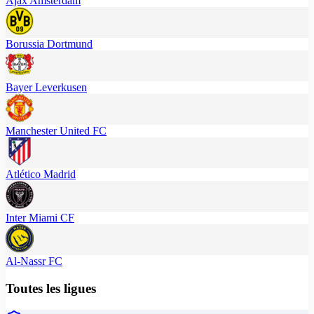
Ajax Amsterdam
Borussia Dortmund
Bayer Leverkusen
Manchester United FC
Atlético Madrid
Inter Miami CF
Al-Nassr FC
Toutes les ligues