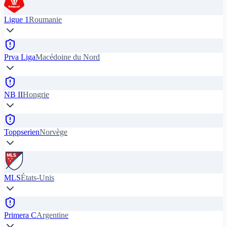
Ligue 1
Roumanie
Prva Liga
Macédoine du Nord
NB II
Hongrie
Toppserien
Norvège
MLS
États-Unis
Primera C
Argentine