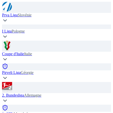
Prva Liga
Slovénie
I Liga
Pologne
Coupe d'Italie
Italie
Pirveli Liga
Géorgie
2. Bundesliga
Allemagne