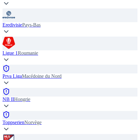
Eredivisie
Pays-Bas
Ligue 1
Roumanie
Prva Liga
Macédoine du Nord
NB II
Hongrie
Toppserien
Norvège