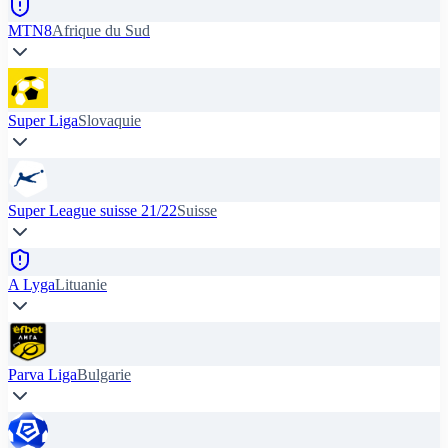
MTN8
Afrique du Sud
Super Liga
Slovaquie
Super League suisse 21/22
Suisse
A Lyga
Lituanie
Parva Liga
Bulgarie