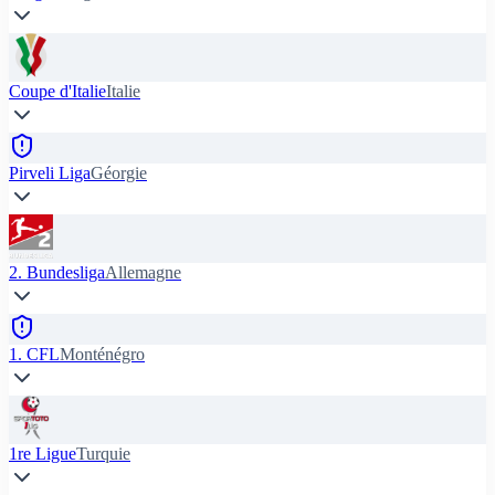
Coupe d'Italie
Italie
Pirveli Liga
Géorgie
2. Bundesliga
Allemagne
1. CFL
Monténégro
1re Ligue
Turquie