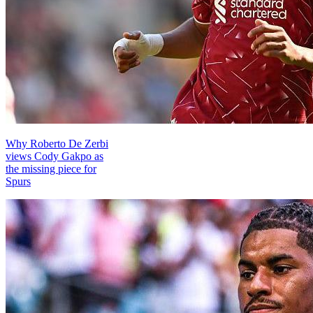
Why Roberto De Zerbi
views Cody Gakpo as
the missing piece for
Spurs