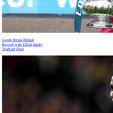
Leeds Break British
Record with £45m James
Trafford Deal