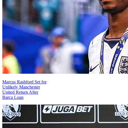
Marcus Rashford Set for
Unlikely Manchester
United Return After
Barca Loan