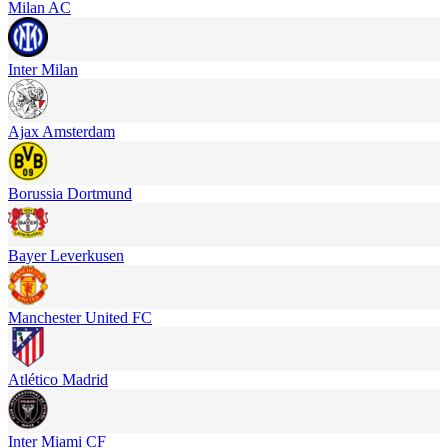
Milan AC
Inter Milan
Ajax Amsterdam
Borussia Dortmund
Bayer Leverkusen
Manchester United FC
Atlético Madrid
Inter Miami CF