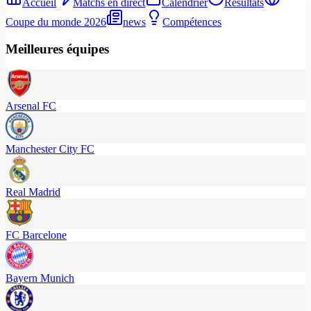
Accueil
Matchs en direct
Calendrier
Résultats
Coupe du monde 2026
news
Compétences
Meilleures équipes
Arsenal FC
Manchester City FC
Real Madrid
FC Barcelone
Bayern Munich