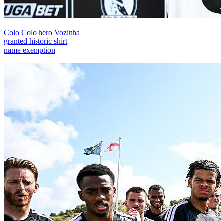
Colo Colo hero Vozinha
granted historic shirt
name exemption