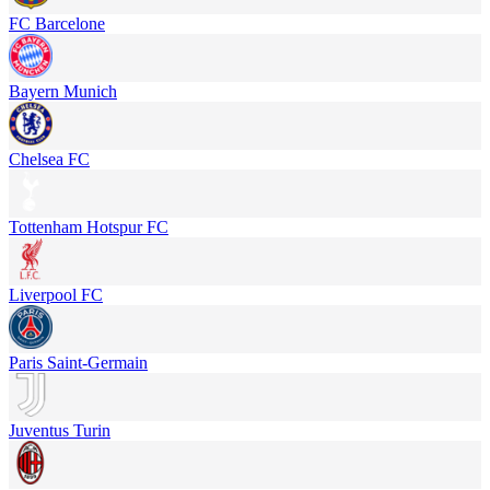
FC Barcelone
Bayern Munich
Chelsea FC
Tottenham Hotspur FC
Liverpool FC
Paris Saint-Germain
Juventus Turin