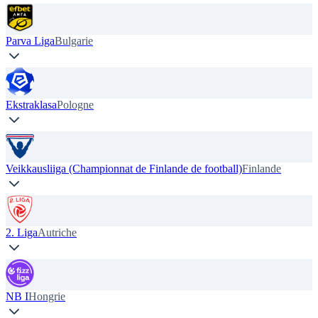
Parva Liga
Bulgarie
Ekstraklasa
Pologne
Veikkausliiga (Championnat de Finlande de football)
Finlande
2. Liga
Autriche
NB I
Hongrie