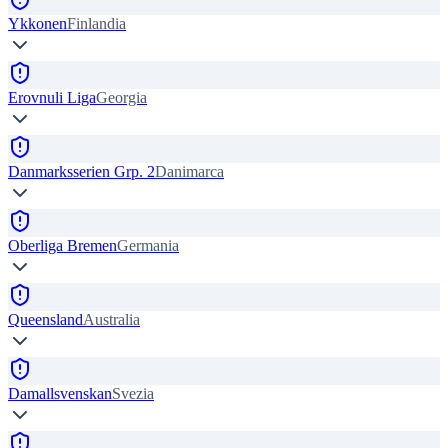
Ykkonen
Finlandia
Erovnuli Liga
Georgia
Danmarksserien Grp. 2
Danimarca
Oberliga Bremen
Germania
Queensland
Australia
Damallsvenskan
Svezia