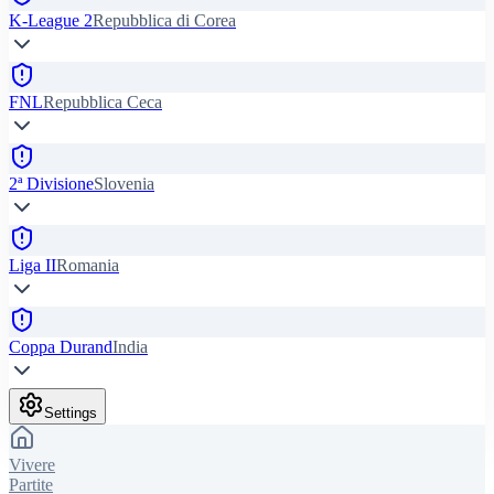
K-League 2
Repubblica di Corea
FNL
Repubblica Ceca
2ª Divisione
Slovenia
Liga II
Romania
Coppa Durand
India
Settings
Vivere
Partite