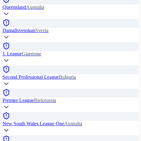
Queensland
Australia
Damallsvenskan
Svezia
J. League
Giappone
Second Professional League
Bulgaria
Premier League
Bielorussia
New South Wales League One
Australia