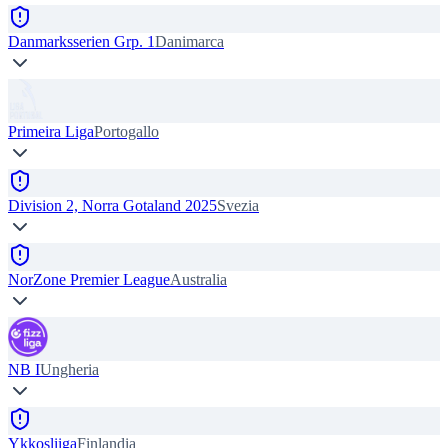
Danmarksserien Grp. 1
Danimarca
Primeira Liga
Portogallo
Division 2, Norra Gotaland 2025
Svezia
NorZone Premier League
Australia
NB I
Ungheria
Ykkosliiga
Finlandia