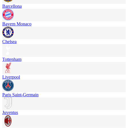
Barcellona
Bayern Monaco
Chelsea
Tottenham
Liverpool
Paris Saint-Germain
Juventus