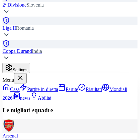
2ª Divisione
Slovenia
Liga II
Romania
Coppa Durand
India
Settings
Menu
Casa
Partite in diretta
Partite
Risultati
Mondiali
2026
news
Abilità
Le migliori squadre
Arsenal