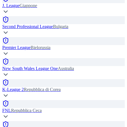
J. League
Giappone
Second Professional League
Bulgaria
Premier League
Bielorussia
New South Wales League One
Australia
K-League 2
Repubblica di Corea
FNL
Repubblica Ceca