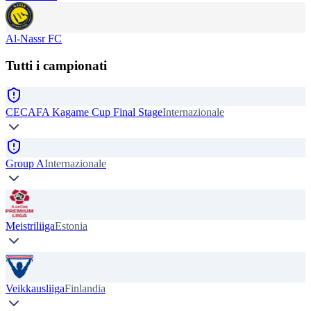
Al-Nassr FC
Tutti i campionati
CECAFA Kagame Cup Final Stage
Internazionale
Group A
Internazionale
Meistriliiga
Estonia
Veikkausliiga
Finlandia