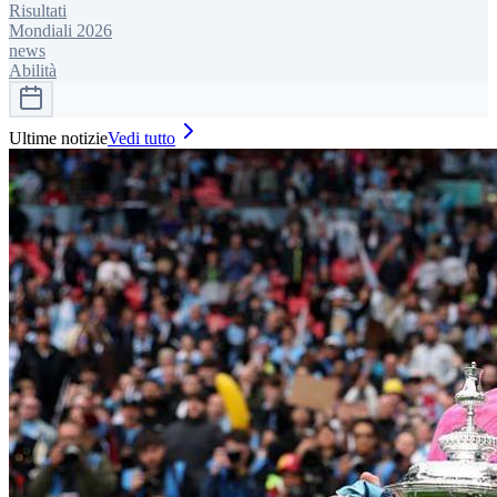
Risultati
Mondiali 2026
news
Abilità
Ultime notizie
Vedi tutto