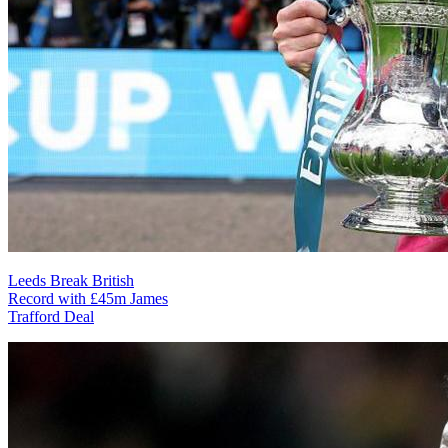
Leeds Break British
Record with £45m James
Trafford Deal