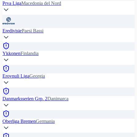
Prva Liga
Macedonia del Nord
Eredivisie
Paesi Bassi
Ykkonen
Finlandia
Erovnuli Liga
Georgia
Danmarksserien Grp. 2
Danimarca
Oberliga Bremen
Germania