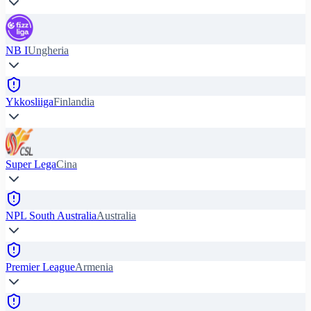
NB I
Ungheria
Ykkosliiga
Finlandia
Super Lega
Cina
NPL South Australia
Australia
Premier League
Armenia