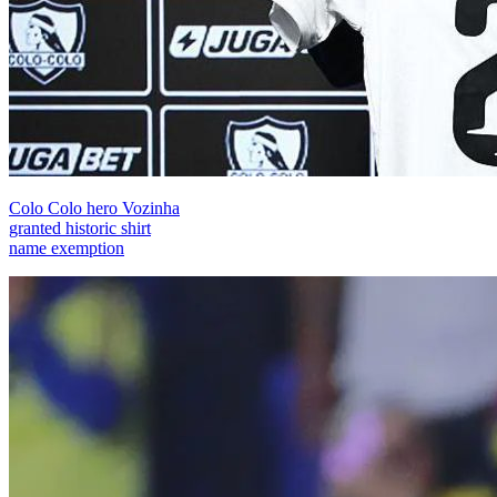
Colo Colo hero Vozinha
granted historic shirt
name exemption