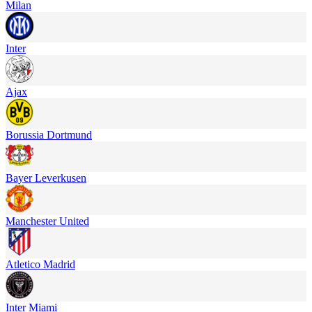
Milan
Inter
Ajax
Borussia Dortmund
Bayer Leverkusen
Manchester United
Atletico Madrid
Inter Miami