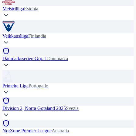
Meistriliiga
Estonia
Veikkausliiga
Finlandia
Danmarksserien Grp. 1
Danimarca
Primeira Liga
Portogallo
Division 2, Norra Gotaland 2025
Svezia
NorZone Premier League
Australia