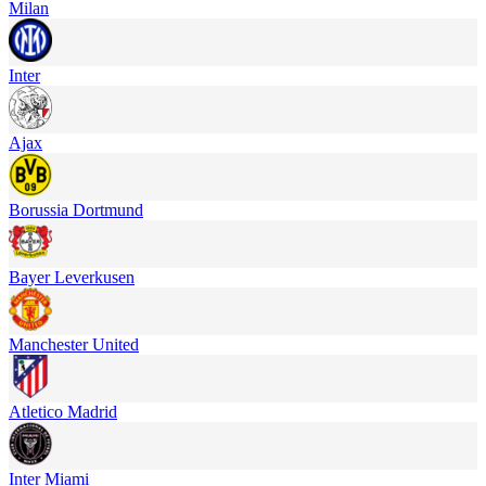
Milan
Inter
Ajax
Borussia Dortmund
Bayer Leverkusen
Manchester United
Atletico Madrid
Inter Miami