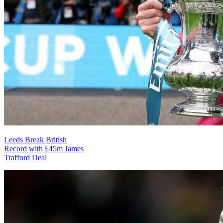
Leeds Break British
Record with £45m James
Trafford Deal