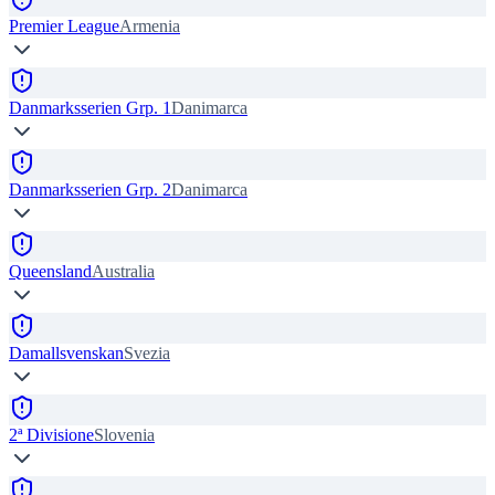
Premier League
Armenia
Danmarksserien Grp. 1
Danimarca
Danmarksserien Grp. 2
Danimarca
Queensland
Australia
Damallsvenskan
Svezia
2ª Divisione
Slovenia