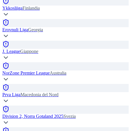
Ykkosliiga
Finlandia
Erovnuli Liga
Georgia
J. League
Giappone
NorZone Premier League
Australia
Prva Liga
Macedonia del Nord
Division 2, Norra Gotaland 2025
Svezia