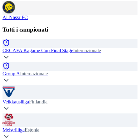
Al-Nassr FC
Tutti i campionati
CECAFA Kagame Cup Final Stage
Internazionale
Group A
Internazionale
Veikkausliiga
Finlandia
Meistriliiga
Estonia