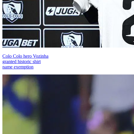
Colo Colo hero Vozinha
granted historic shirt
name exemption