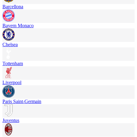
Barcellona
Bayern Monaco
Chelsea
Tottenham
Liverpool
Paris Saint-Germain
Juventus