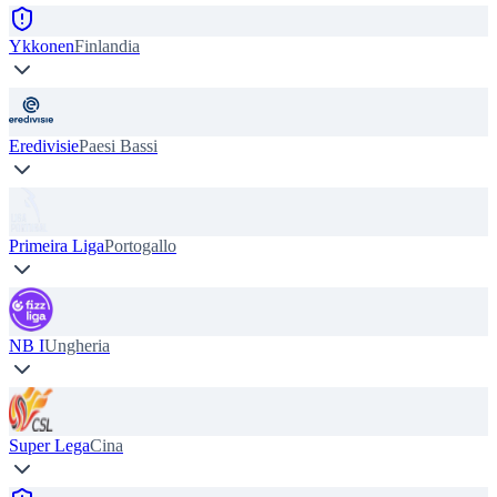
Ykkonen
Finlandia
Eredivisie
Paesi Bassi
Primeira Liga
Portogallo
NB I
Ungheria
Super Lega
Cina