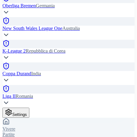
Oberliga Bremen
Germania
New South Wales League One
Australia
K-League 2
Repubblica di Corea
Coppa Durand
India
Liga II
Romania
Settings
Vivere
Partite