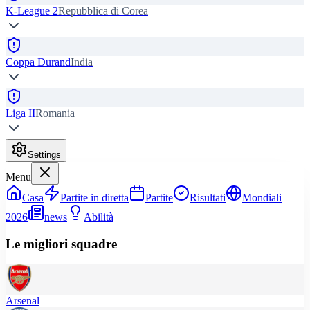
K-League 2
Repubblica di Corea
Coppa Durand
India
Liga II
Romania
Settings
Menu
Casa
Partite in diretta
Partite
Risultati
Mondiali
2026
news
Abilità
Le migliori squadre
Arsenal