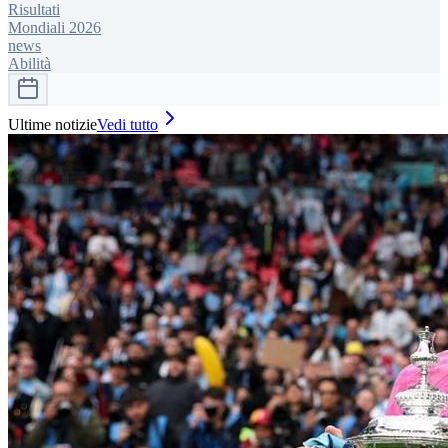
Risultati
Mondiali 2026
news
Abilità
Ultime notizie
Vedi tutto