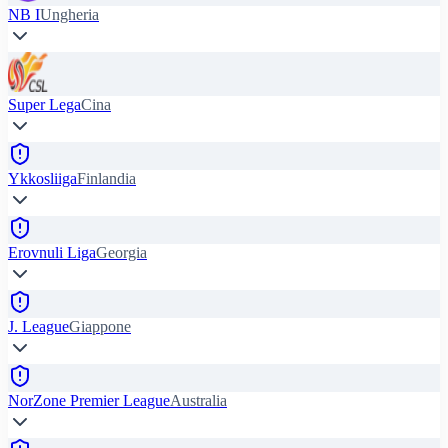
NB I
Ungheria
Super Lega
Cina
Ykkosliiga
Finlandia
Erovnuli Liga
Georgia
J. League
Giappone
NorZone Premier League
Australia