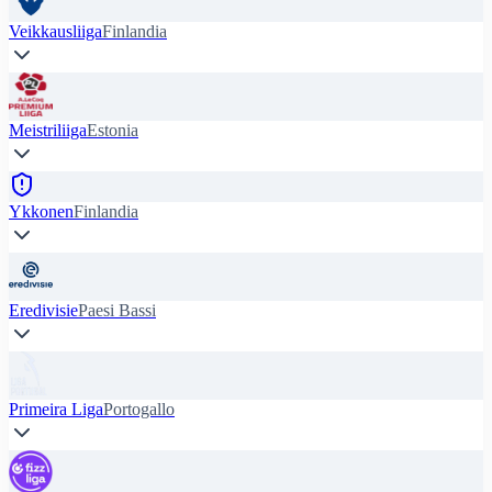
Veikkausliiga
Finlandia
Meistriliiga
Estonia
Ykkonen
Finlandia
Eredivisie
Paesi Bassi
Primeira Liga
Portogallo