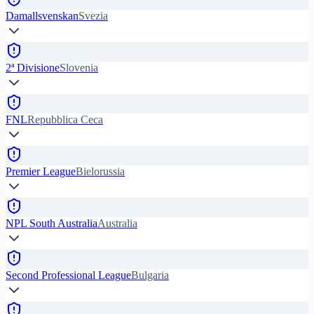
Damallsvenskan
Svezia
2ª Divisione
Slovenia
FNL
Repubblica Ceca
Premier League
Bielorussia
NPL South Australia
Australia
Second Professional League
Bulgaria