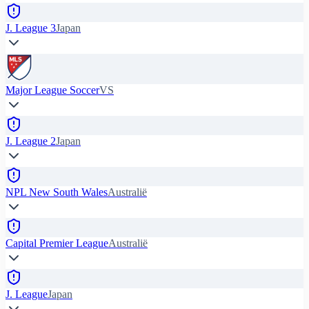
J. League 3
Japan
Major League Soccer
VS
J. League 2
Japan
NPL New South Wales
Australië
Capital Premier League
Australië
J. League
Japan