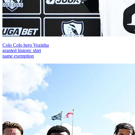
Colo Colo hero Vozinha
granted historic shirt
name exemption