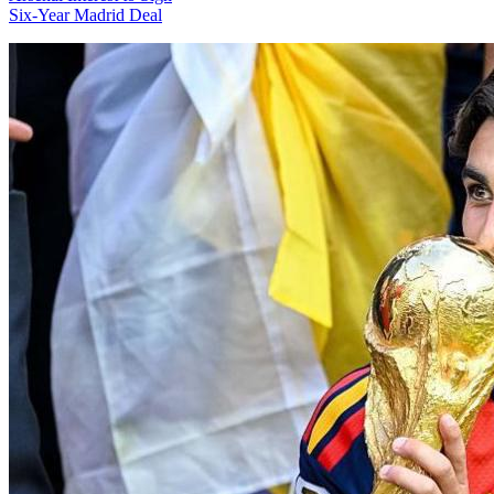
Six-Year Madrid Deal