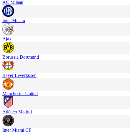
AC Milaan
Inter Milaan
Ajax
Borussia Dortmund
Bayer Leverkusen
Manchester United
Atlético Madrid
Inter Miami CF