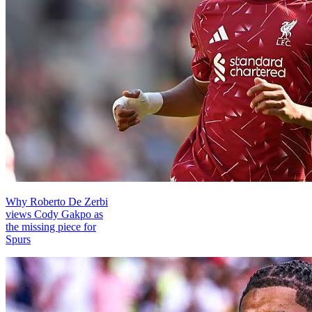
Why Roberto De Zerbi
views Cody Gakpo as
the missing piece for
Spurs