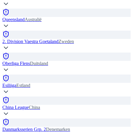
Queensland
Australië
2. Division Vaestra Goetaland
Zweden
Oberliga Flens
Duitsland
Esiliiga
Estland
China League
China
Danmarksserien Grp. 2
Denemarken