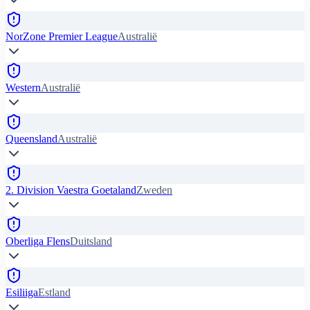
NorZone Premier League
Australië
Western
Australië
Queensland
Australië
2. Division Vaestra Goetaland
Zweden
Oberliga Flens
Duitsland
Esiliiga
Estland