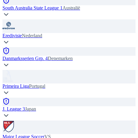
South Australia State League 1
Australië
Eredivisie
Nederland
Danmarksserien Grp. 4
Denemarken
Primeira Liga
Portugal
J. League 3
Japan
Major League Soccer
VS