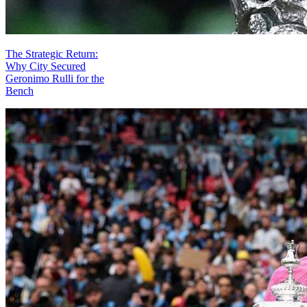
The Strategic Return:
Why City Secured
Geronimo Rulli for the
Bench