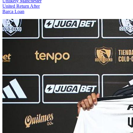
Unlikely Manchester
United Return After
Barca Loan