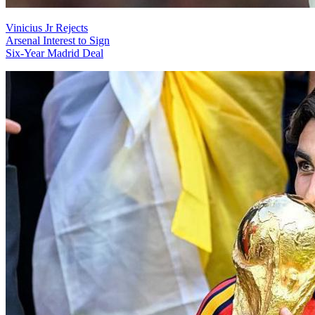
Vinicius Jr Rejects
Arsenal Interest to Sign
Six-Year Madrid Deal