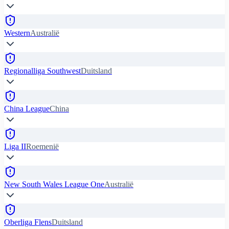
Western
Australië
Regionalliga Southwest
Duitsland
China League
China
Liga II
Roemenië
New South Wales League One
Australië
Oberliga Flens
Duitsland