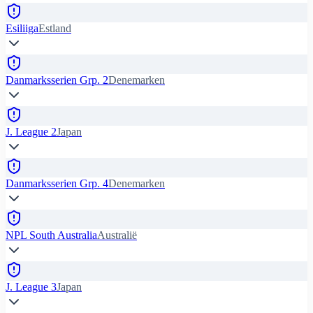
Esiliiga
Estland
Danmarksserien Grp. 2
Denemarken
J. League 2
Japan
Danmarksserien Grp. 4
Denemarken
NPL South Australia
Australië
J. League 3
Japan