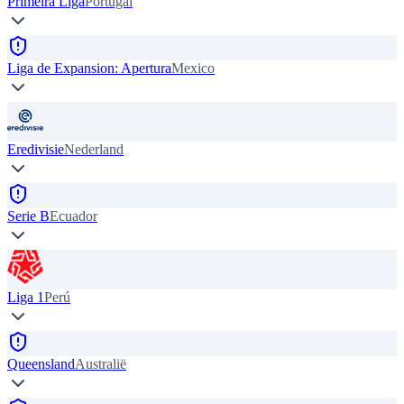
Primeira Liga
Portugal
Liga de Expansion: Apertura
Mexico
Eredivisie
Nederland
Serie B
Ecuador
Liga 1
Perú
Queensland
Australië