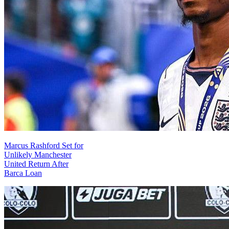
Marcus Rashford Set for
Unlikely Manchester
United Return After
Barca Loan