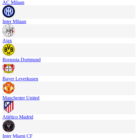
AC Milaan
Inter Milaan
Ajax
Borussia Dortmund
Bayer Leverkusen
Manchester United
Atlético Madrid
Inter Miami CF