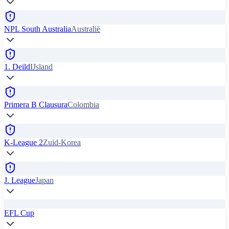
NPL South Australia
Australië
1. Deild
IJsland
Primera B Clausura
Colombia
K-League 2
Zuid-Korea
J. League
Japan
EFL Cup