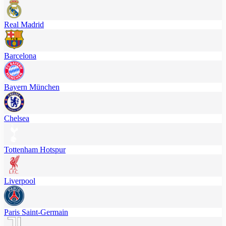
Real Madrid
Barcelona
Bayern München
Chelsea
Tottenham Hotspur
Liverpool
Paris Saint-Germain