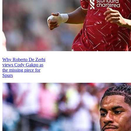
Why Roberto De Zerbi
views Cody Gakpo as
the missing piece for
Spurs