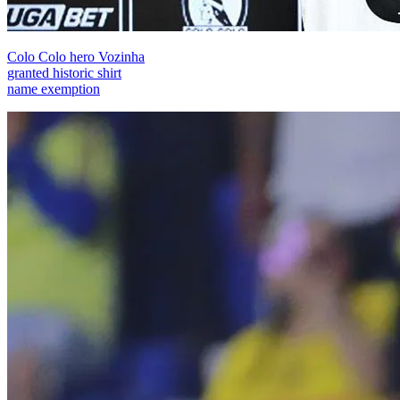
Colo Colo hero Vozinha
granted historic shirt
name exemption