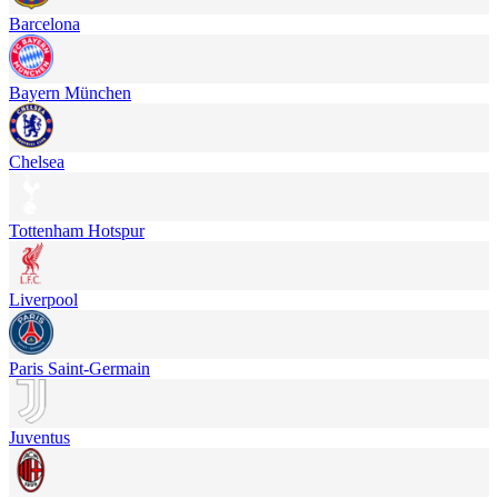
Barcelona
Bayern München
Chelsea
Tottenham Hotspur
Liverpool
Paris Saint-Germain
Juventus