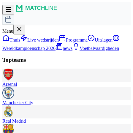
Menu
Thuis
Live wedstrijden
Programma
Uitslagen
Wereldkampioenschap 2026
news
Voetbalvaardigheden
Topteams
Arsenal
Manchester City
Real Madrid