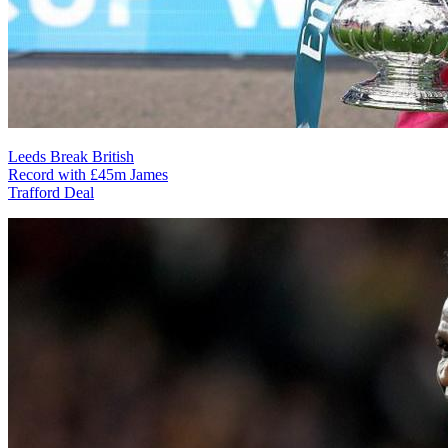
Leeds Break British
Record with £45m James
Trafford Deal