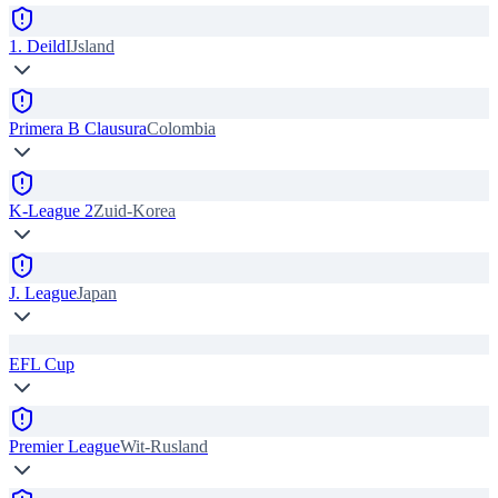
1. Deild
IJsland
Primera B Clausura
Colombia
K-League 2
Zuid-Korea
J. League
Japan
EFL Cup
Premier League
Wit-Rusland