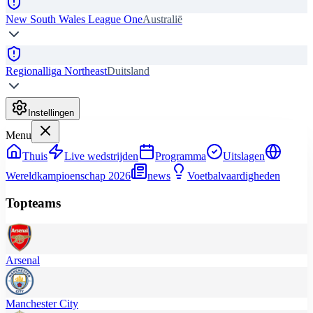
New South Wales League One
Australië
Regionalliga Northeast
Duitsland
Instellingen
Menu
Thuis
Live wedstrijden
Programma
Uitslagen
Wereldkampioenschap 2026
news
Voetbalvaardigheden
Topteams
Arsenal
Manchester City