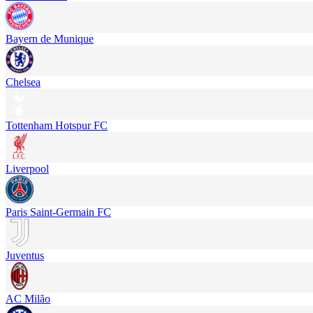
Bayern de Munique
Chelsea
Tottenham Hotspur FC
Liverpool
Paris Saint-Germain FC
Juventus
AC Milão