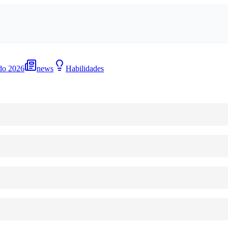
do 2026
news
Habilidades