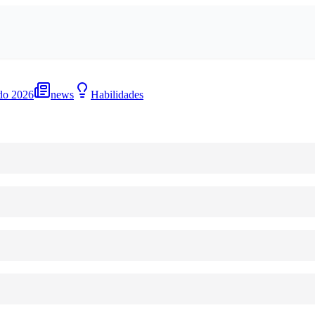
do 2026
news
Habilidades