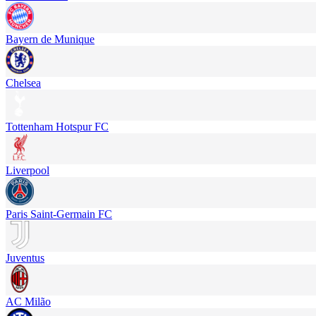
Bayern de Munique
Chelsea
Tottenham Hotspur FC
Liverpool
Paris Saint-Germain FC
Juventus
AC Milão