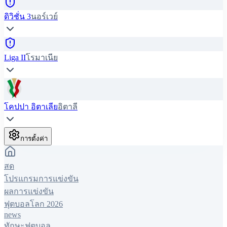
ดิวิชั่น 3
นอร์เวย์
Liga II
โรมาเนีย
โคปปา อิตาเลีย
อิตาลี
การตั้งค่า
สด
โปรแกรมการแข่งขัน
ผลการแข่งขัน
ฟุตบอลโลก 2026
news
ทักษะฟุตบอล