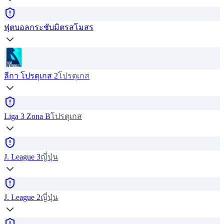
ฟุตบอลกระชับมิตรสโมสร
ลีกา โปรตุเกส 2
โปรตุเกส
Liga 3 Zona B
โปรตุเกส
J. League 3
ญี่ปุ่น
J. League 2
ญี่ปุ่น