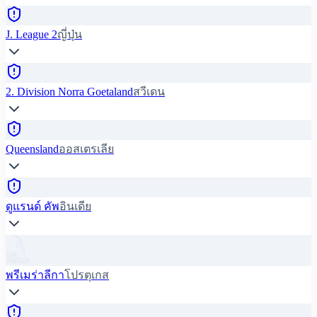
J. League 2
ญี่ปุ่น
2. Division Norra Goetaland
สวีเดน
Queensland
ออสเตรเลีย
ดูแรนด์ คัพ
อินเดีย
พรีเมร่าลีกา
โปรตุเกส