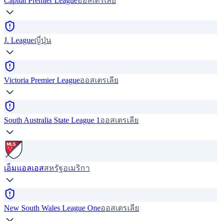
Capital Premier League
ออสเตรเลีย
J. League
ญี่ปุ่น
Victoria Premier League
ออสเตรเลีย
South Australia State League 1
ออสเตรเลีย
เอ็มแอลเอส
สหรัฐอเมริกา
New South Wales League One
ออสเตรเลีย