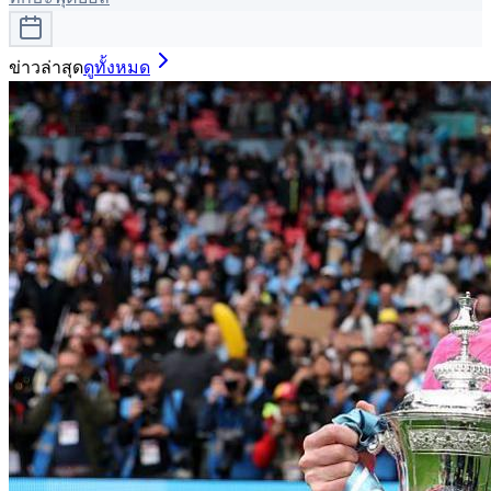
ข่าวล่าสุด
ดูทั้งหมด