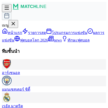
เมนู
หน้าแรก
รายการสด
โปรแกรมการแข่งขัน
ผลการ
แข่งขัน
ฟุตบอลโลก 2026
news
ทักษะฟุตบอล
ทีมชั้นนำ
อาร์เซนอล
แมนเชสเตอร์ ซิตี้
เรอัล มาดริด