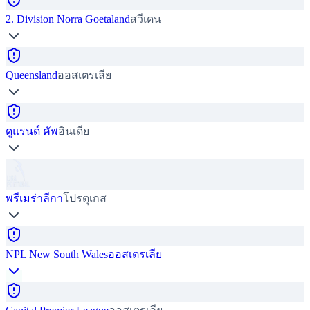
2. Division Norra Goetaland
สวีเดน
Queensland
ออสเตรเลีย
ดูแรนด์ คัพ
อินเดีย
พรีเมร่าลีกา
โปรตุเกส
NPL New South Wales
ออสเตรเลีย