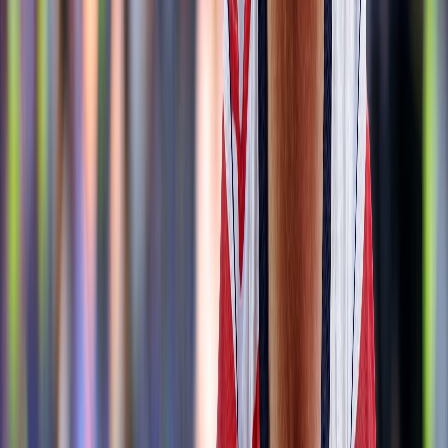
1. Deild
ไอซ์แลนด์
Queensland
ออสเตรเลีย
NPL South Australia
ออสเตรเลีย
NorZone Premier League
ออสเตรเลีย
Primera Division
โบลิเวีย