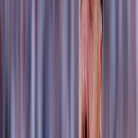
ลีกา 1
เปรู
Serie B
เอกวาดอร์
J. League
ญี่ปุ่น
Primera B Clausura
โคลัมเบีย
K-League 2
สาธารณรัฐเกาหลี