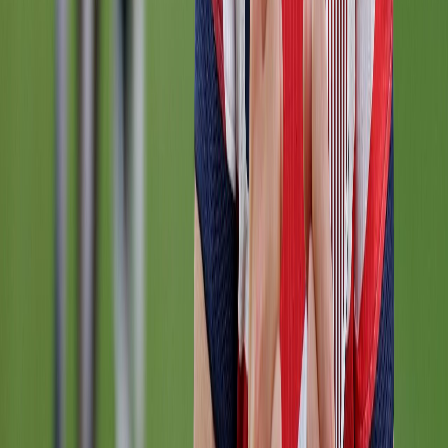
Pittodrie Bedlam: Nisbet Seals Dramatic Aberdeen
Comeback as Hearts Crumble
Aberdeen's late show stunned Hearts on the opening day, as Kevin
Nisbet's injury-time penalty secured a 2-1 victory and exposed
defensive frailties.
อ่านเพิ่มเติม
อื่นๆ
1 ส.ค. 2026
อ่าน 6 นาที
Casemiro Joins Inter Miami: 'Messi is the God of
Football'
The Brazilian legend completes a free transfer to MLS, reflecting on
his World Cup heartbreak and the chance to finally play with Lionel
Messi.
อ่านเพิ่มเติม
เซเรียอา
31 ก.ค. 2026
อ่าน 7 นาที