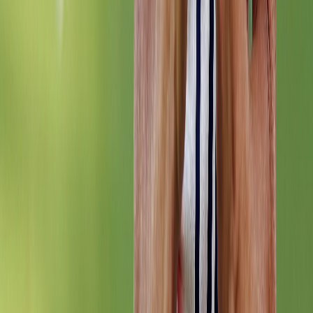
France star Bradley Barcola has reached an agreement to join
Liverpool, but Paris Saint-Germain’s massive valuation remains a
major hurdle for the Reds.
อ่านเพิ่มเติม
อื่นๆ
29 ก.ค. 2026
อ่าน 6 นาที
Sebastian Berhalter Joins Middlesbrough in
Landmark Championship Transfer
USA midfielder Sebastian Berhalter has signed for Middlesbrough
from Vancouver Whitecaps, seeking to fuel the club's Premier
League promotion charge.
อ่านเพิ่มเติม
1
/
27
ถัดไป →
Matchline เป็นแพลตฟอร์มฟุตบอลที่ให้ผลบอลสด ตารางการ
แข่งขัน ผลการแข่งขัน และการอัปเดตแมตช์ที่สำคัญจากลีกทั่ว