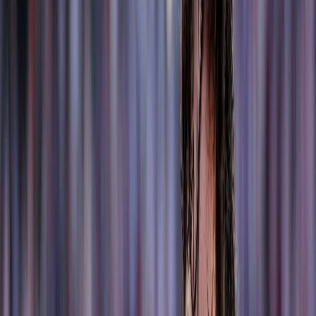
แอตเลติโก มาดริด
อินเตอร์ มาย่ามี ซีเอฟ
เอเเอล นาส์ร เอฟซี
ทุกลีก
Europa League Qualification
International
Conference League Qualification
International
CECAFA Kagame Cup Final Stage
อินเตอร์เนชั่นแนล