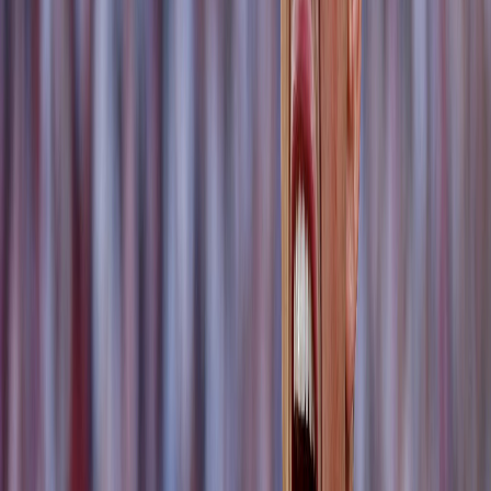
การตั้งค่า
เมนู
หน้าแรก
รายการสด
โปรแกรมการแข่งขัน
ผลการ
แข่งขัน
ฟุตบอลโลก 2026
news
ทักษะฟุตบอล
ทีมชั้นนำ
อาร์เซนอล
แมนเชสเตอร์ ซิตี้
เรอัล มาดริด