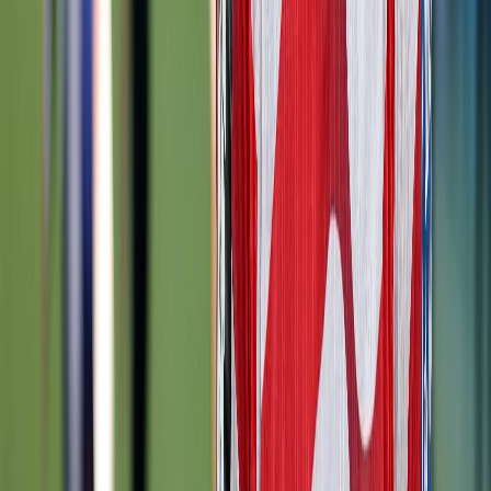
6 ส.ค. 2026
อ่าน 6 นาที
อ่านเพิ่มเติม
พรีเมียร์ลีก
6 ส.ค. 2026
อ่าน 7 นาที
Why Roberto De Zerbi views Cody Gakpo as the
missing piece for Spurs
As Tottenham eye a move for Liverpool's Cody Gakpo, we examine
the data that makes the Dutchman a perfect tactical fit for Roberto
De Zerbi’s system.
อ่านเพิ่มเติม
พรีเมียร์ลีก
5 ส.ค. 2026
อ่าน 6 นาที
Marcus Rashford Set for Unlikely Manchester
United Return After Barca Loan
Marcus Rashford is poised to rejoin Manchester United training
following his loan at Barcelona, presenting a tactical puzzle for
manager Michael Carrick.