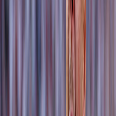
Premier League
เบลารุส
New South Wales League One
ออสเตรเลีย
ดิวิชั่น 3
นอร์เวย์
ดูแรนด์ คัพ
อินเดีย
Regionalliga Northeast
เยอรมนี
EFL Cup