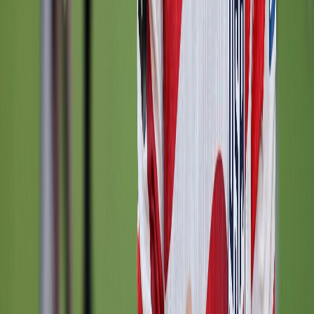
อ่านเพิ่มเติม
ลาลีกา
4 ส.ค. 2026
อ่าน 7 นาที
Vinicius Junior Contract Saga: Real Madrid Talk
While Arsenal Circle
Real Madrid resume high-stakes contract talks with Vinicius Junior
this week as Arsenal prepare an audacious move for the world-class
Brazilian winger.
อ่านเพิ่มเติม
อื่นๆ
3 ส.ค. 2026
อ่าน 6 นาที
Red Wall Rising: Why Wales Led the Mutiny
Against Gianni Infantino
The Football Association of Wales has become the first national
governing body to formally withdraw support for Gianni Infantino's
FIFA leadership.
อ่านเพิ่มเติม