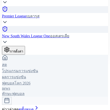
Premier League
เบลารุส
New South Wales League One
ออสเตรเลีย
การตั้งค่า
สด
โปรแกรมการแข่งขัน
ผลการแข่งขัน
ฟุตบอลโลก 2026
news
ทักษะฟุตบอล
ข่าวล่าสุด
ดูทั้งหมด