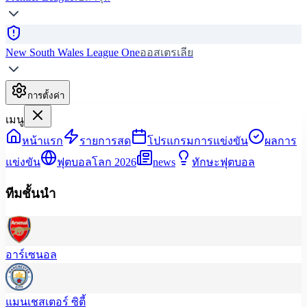
New South Wales League One
ออสเตรเลีย
การตั้งค่า
เมนู
หน้าแรก
รายการสด
โปรแกรมการแข่งขัน
ผลการ
แข่งขัน
ฟุตบอลโลก 2026
news
ทักษะฟุตบอล
ทีมชั้นนำ
อาร์เซนอล
แมนเชสเตอร์ ซิตี้