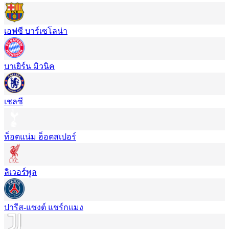
เอฟซี บาร์เซโลน่า
บาเยิร์น มิวนิค
เชลซี
ท็อตแน่ม ฮ็อตสเปอร์
ลิเวอร์พูล
ปารีส-แซงต์ แชร์กแมง