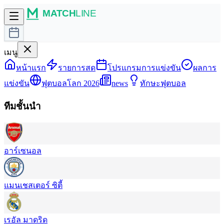
เมนู
หน้าแรก
รายการสด
โปรแกรมการแข่งขัน
ผลการ
แข่งขัน
ฟุตบอลโลก 2026
news
ทักษะฟุตบอล
ทีมชั้นนำ
อาร์เซนอล
แมนเชสเตอร์ ซิตี้
เรอัล มาดริด