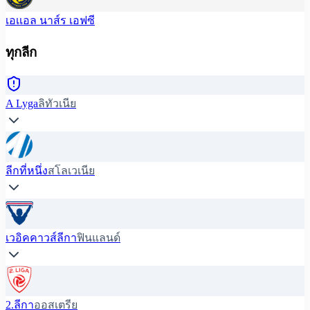
เอเเอล นาส์ร เอฟซี
ทุกลีก
A Lyga
ลิทัวเนีย
ลีกที่หนึ่ง
สโลเวเนีย
เวอิคคาวส์ลีกา
ฟินแลนด์
2.ลีกา
ออสเตรีย