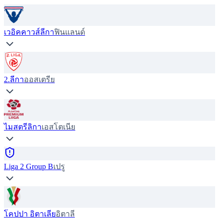
เวอิคคาวส์ลีกา
ฟินแลนด์
2.ลีกา
ออสเตรีย
ไมสตรีลิกา
เอสโตเนีย
Liga 2 Group B
เปรู
โคปปา อิตาเลีย
อิตาลี