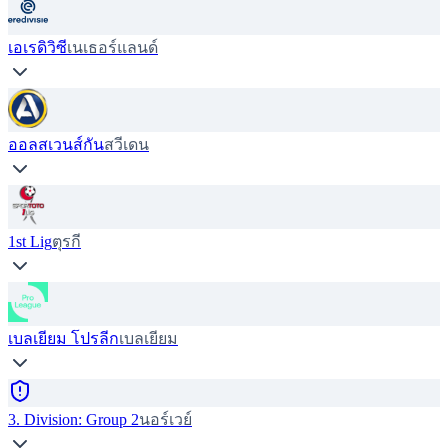
เอเรดิวิซี
เนเธอร์แลนด์
ออลสเวนส์กัน
สวีเดน
1st Lig
ตุรกี
เบลเยียม โปรลีก
เบลเยียม
3. Division: Group 2
นอร์เวย์