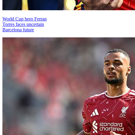
World Cup hero Ferran
Torres faces uncertain
Barcelona future