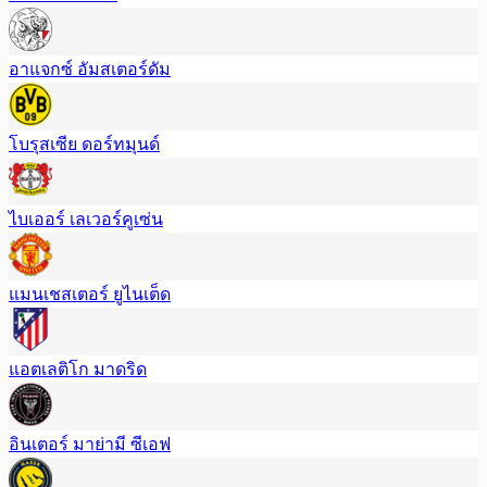
อาแจกซ์ อัมสเตอร์ดัม
โบรุสเซีย ดอร์ทมุนด์
ไบเออร์ เลเวอร์คูเซ่น
แมนเชสเตอร์ ยูไนเต็ด
แอตเลติโก มาดริด
อินเตอร์ มาย่ามี ซีเอฟ