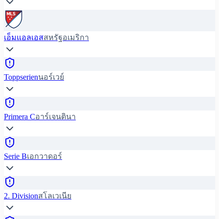
เอ็มแอลเอส
สหรัฐอเมริกา
Toppserien
นอร์เวย์
Primera C
อาร์เจนตินา
Serie B
เอกวาดอร์
2. Division
สโลเวเนีย