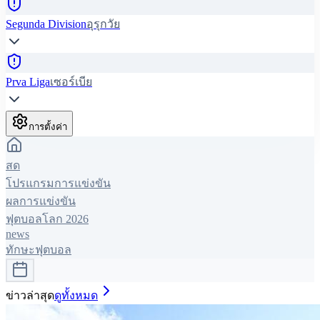
Segunda Division
อุรุกวัย
Prva Liga
เซอร์เบีย
การตั้งค่า
สด
โปรแกรมการแข่งขัน
ผลการแข่งขัน
ฟุตบอลโลก 2026
news
ทักษะฟุตบอล
ข่าวล่าสุด
ดูทั้งหมด