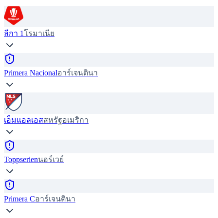
ลีกา 1
โรมาเนีย
Primera Nacional
อาร์เจนตินา
เอ็มแอลเอส
สหรัฐอเมริกา
Toppserien
นอร์เวย์
Primera C
อาร์เจนตินา