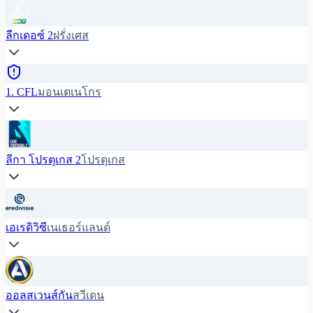
ลีกเดอซ์ 2
ฝรั่งเศส
1. CFL
มอนเตเนโกร
ลีกา โปรตุเกส 2
โปรตุเกส
เอเรดิวิซี
เนเธอร์แลนด์
ออลสเวนส์กัน
สวีเดน