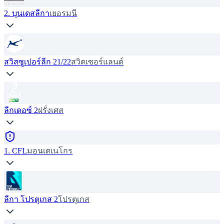
2. บุนเดสลีกา
เยอรมนี
สวิสซูเปอร์ลีก 21/22
สวิตเซอร์แลนด์
ลีกเดอซ์ 2
ฝรั่งเศส
1. CFL
มอนเตเนโกร
ลีกา โปรตุเกส 2
โปรตุเกส