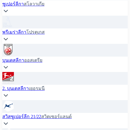
ซูเปอร์ลีกา
สโลวาเกีย
พรีเมร่าลีกา
โปรตุเกส
บุนเดสลีกา
ออสเตรีย
2. บุนเดสลีกา
เยอรมนี
สวิสซูเปอร์ลีก 21/22
สวิตเซอร์แลนด์