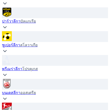
ปาร์วาลีกา
บัลแกเรีย
ซูเปอร์ลีกา
สโลวาเกีย
พรีเมร่าลีกา
โปรตุเกส
บุนเดสลีกา
ออสเตรีย